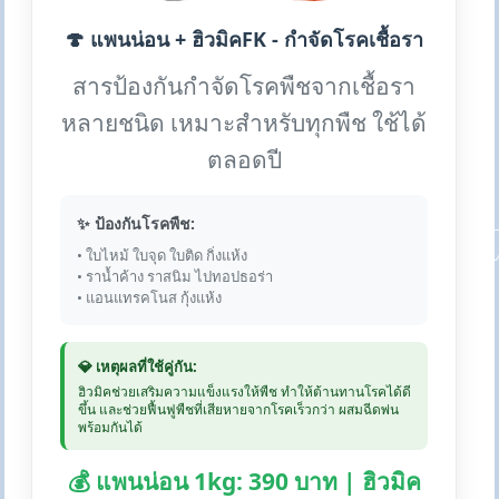
🍄 แพนน่อน + ฮิวมิคFK - กำจัดโรคเชื้อรา
สารป้องกันกำจัดโรคพืชจากเชื้อรา
หลายชนิด เหมาะสำหรับทุกพืช ใช้ได้
ตลอดปี
✨ ป้องกันโรคพืช:
• ใบไหม้ ใบจุด ใบติด กิ่งแห้ง
• ราน้ำค้าง ราสนิม ไปทอปธอร่า
• แอนแทรคโนส กุ้งแห้ง
💎 เหตุผลที่ใช้คู่กัน:
ฮิวมิคช่วยเสริมความแข็งแรงให้พืช ทำให้ต้านทานโรคได้ดี
ขึ้น และช่วยฟื้นฟูพืชที่เสียหายจากโรคเร็วกว่า ผสมฉีดพ่น
พร้อมกันได้
💰 แพนน่อน 1kg: 390 บาท | ฮิวมิค