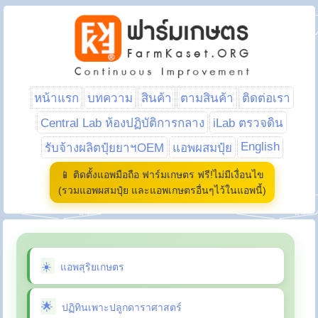
หน้าแรก
บทความ
สินค้า
ตามสินค้า
ติดต่อเรา
Central Lab ห้องปฏิบัติการกลาง
iLab ตรวจดิน
English
รับจ้างผลิตปุ๋ยยาฯOEM
แอพผสมปุ๋ย
📱 ติดตั้งแอพมือถือ ฟาร์มเกษตร ฟรี!ไม่มีเงื่อนไข
(รวมแอพผสมปุ๋ย และแอพเกษตรอื่นๆไว้ในแอพนี้)
แอพสุริยเกษตร
ปฏิทินเพาะปลูกดาราศาสตร์