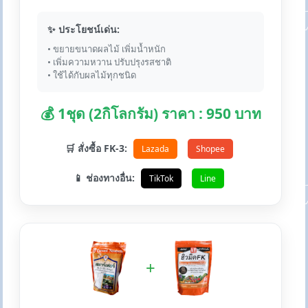
✨ ประโยชน์เด่น:
• ขยายขนาดผลไม้ เพิ่มน้ำหนัก
• เพิ่มความหวาน ปรับปรุงรสชาติ
• ใช้ได้กับผลไม้ทุกชนิด
💰 1ชุด (2กิโลกรัม) ราคา : 950 บาท
🛒 สั่งซื้อ FK-3:
Lazada
Shopee
📱 ช่องทางอื่น:
TikTok
Line
+