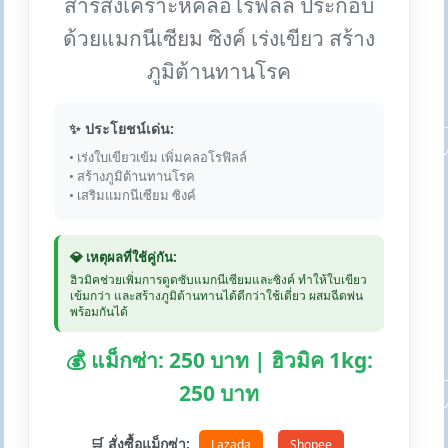
สารสังเคราะห์คลอโรฟิลล์ ประกอบ
ด้วยแมกนีเซียม ซิงค์ เร่งเขียว สร้าง
ภูมิต้านทานโรค
✨ ประโยชน์เด่น:
• เร่งใบเขียวเข้ม เพิ่มคลอโรฟิลล์
• สร้างภูมิต้านทานโรค
• เสริมแมกนีเซียม ซิงค์
💎 เหตุผลที่ใช้คู่กัน:
ฮิวมิคช่วยเพิ่มการดูดซับแมกนีเซียมและซิงค์ ทำให้ใบเขียว
เข้มกว่า และสร้างภูมิต้านทานได้ดีกว่าใช้เดี่ยว ผสมฉีดพ่น
พร้อมกันได้
💰 แม็กซ่า: 250 บาท | ฮิวมิค 1kg:
250 บาท
🛒 สั่งซื้อแม็กซ่า:
Lazada
Shopee