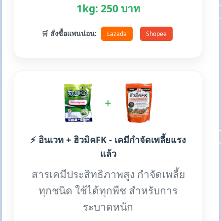
1kg: 250 บาท
🛒 สั่งซื้อแพนน่อน:
Lazada
Shopee
+
⚡ อินเวท + ฮิวมิคFK - เคมีกำจัดเพลี้ยแรง
แล้ว
สารเคมีประสิทธิภาพสูง กำจัดเพลี้ย
ทุกชนิด ใช้ได้ทุกพืช สำหรับการ
ระบาดหนัก