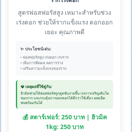
ราก เร่งดอก
สูตรฟอสฟอรัสสูง เหมาะสำหรับช่วง
เร่งดอก ช่วยให้รากแข็งแรง ดอกออก
เยอะ คุณภาพดี
✨ ประโยชน์เด่น:
• ฟอสฟอรัสสูง เร่งดอก เร่งราก
• เพิ่มการติดผล ลดการร่วง
• เสริมความแข็งแรงของราก
💎 เหตุผลที่ใช้คู่กัน:
ฮิวมิคช่วยให้ฟอสฟอรัสถูกดูดซับง่ายขึ้น เร่งการเจริญเติบโต
ของราก และกระตุ้นการออกดอกได้ดีกว่าใช้เดี่ยว ผสมฉีด
พ่นพร้อมกันได้
💰 สตาร์เฟอร์: 250 บาท | ฮิวมิค
1kg: 250 บาท