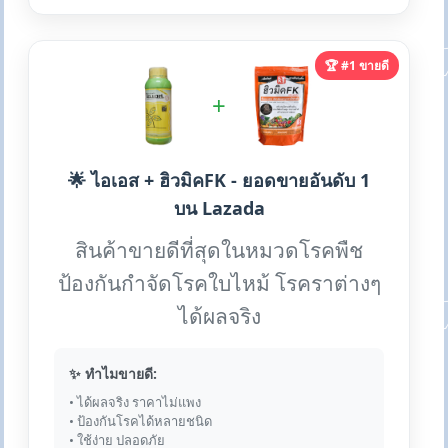
🏆 #1 ขายดี
+
🌟 ไอเอส + ฮิวมิคFK - ยอดขายอันดับ 1
บน Lazada
สินค้าขายดีที่สุดในหมวดโรคพืช
ป้องกันกำจัดโรคใบไหม้ โรคราต่างๆ
ได้ผลจริง
✨ ทำไมขายดี:
• ได้ผลจริง ราคาไม่แพง
• ป้องกันโรคได้หลายชนิด
• ใช้ง่าย ปลอดภัย