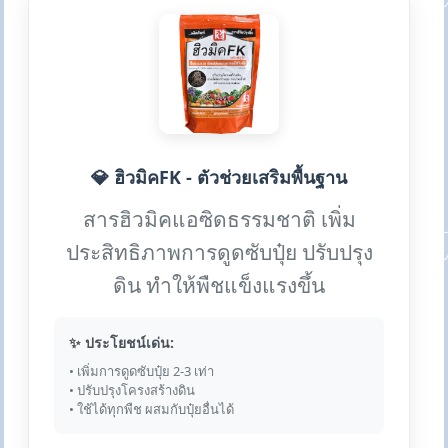
💎 ฮิวมิคFK - ตัวช่วยเสริมพื้นฐาน
สารฮิวมิคแอซิดธรรมชาติ เพิ่ม
ประสิทธิภาพการดูดซับปุ๋ย ปรับปรุง
ดิน ทำให้พืชแข็งแรงขึ้น
✨ ประโยชน์เด่น:
• เพิ่มการดูดซับปุ๋ย 2-3 เท่า
• ปรับปรุงโครงสร้างดิน
• ใช้ได้ทุกพืช ผสมกับปุ๋ยอื่นได้