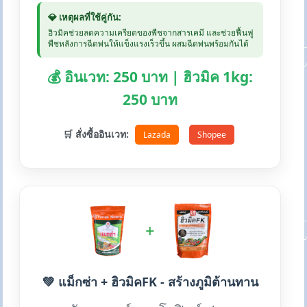
💎 เหตุผลที่ใช้คู่กัน:
ฮิวมิคช่วยลดความเครียดของพืชจากสารเคมี และช่วยฟื้นฟู
พืชหลังการฉีดพ่นให้แข็งแรงเร็วขึ้น ผสมฉีดพ่นพร้อมกันได้
💰 อินเวท: 250 บาท | ฮิวมิค 1kg:
250 บาท
🛒 สั่งซื้ออินเวท:
Lazada
Shopee
+
💚 แม็กซ่า + ฮิวมิคFK - สร้างภูมิต้านทาน