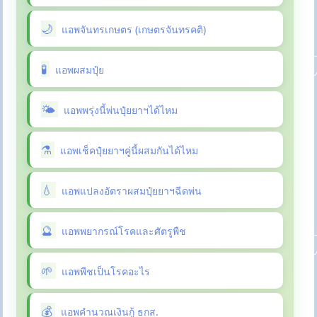
แอพจันทรเกษตร (เกษตรจันทรคติ)
แอพผสมปุ๋ย
แอพพรุ่งนี้พ่นปุ๋ยยาฯได้ไหม
แอพเช็คปุ๋ยยาฯคู่นี้ผสมกันได้ไหม
แอพแปลงอัตราผสมปุ๋ยยาฯฉีดพ่น
แอพพยากรณ์โรคและศัตรูพืช
แอพพืชเป็นโรคอะไร
แอพคำนวณเงินกู้ ธกส.