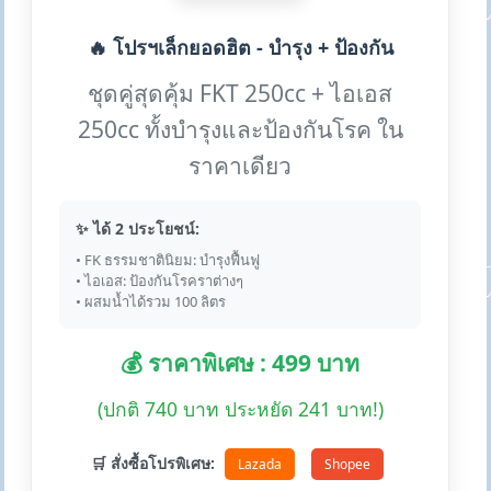
🔥 โปรฯเล็กยอดฮิต - บำรุง + ป้องกัน
ชุดคู่สุดคุ้ม FKT 250cc + ไอเอส
250cc ทั้งบำรุงและป้องกันโรค ใน
ราคาเดียว
✨ ได้ 2 ประโยชน์:
• FK ธรรมชาตินิยม: บำรุงฟื้นฟู
• ไอเอส: ป้องกันโรคราต่างๆ
• ผสมน้ำได้รวม 100 ลิตร
💰 ราคาพิเศษ : 499 บาท
(ปกติ 740 บาท ประหยัด 241 บาท!)
🛒 สั่งซื้อโปรพิเศษ:
Lazada
Shopee