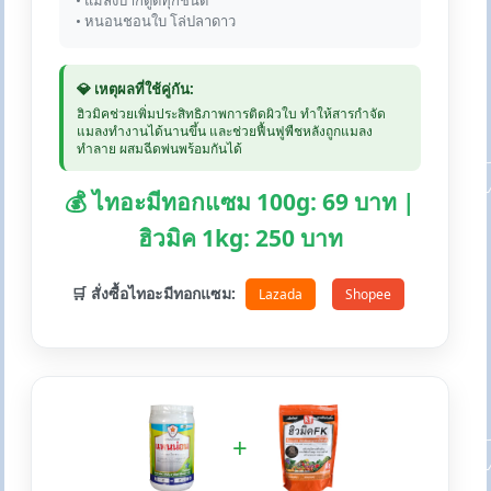
• แมลงปากดูดทุกชนิด
• หนอนชอนใบ โล่ปลาดาว
💎 เหตุผลที่ใช้คู่กัน:
ฮิวมิคช่วยเพิ่มประสิทธิภาพการติดผิวใบ ทำให้สารกำจัด
แมลงทำงานได้นานขึ้น และช่วยฟื้นฟูพืชหลังถูกแมลง
ทำลาย ผสมฉีดพ่นพร้อมกันได้
💰 ไทอะมีทอกแซม 100g: 69 บาท |
ฮิวมิค 1kg: 250 บาท
🛒 สั่งซื้อไทอะมีทอกแซม:
Lazada
Shopee
+