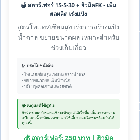
🍯 สตาร์เฟอร์ 15-5-30 + ฮิวมิคFK - เพิ่ม
ผลผลิต เร่งแป้ง
สูตรโพแทสเซียมสูง เร่งการสร้างแป้ง
น้ำตาล ขยายขนาดผล เหมาะสำหรับ
ช่วงเก็บเกี่ยว
✨ ประโยชน์เด่น:
• โพแทสเซียมสูง เร่งแป้ง สร้างน้ำตาล
• ขยายขนาดผล เพิ่มน้ำหนัก
• ปรับปรุงคุณภาพและรสชาติ
💎 เหตุผลที่ใช้คู่กัน:
ฮิวมิคช่วยส่งโพแทสเซียมเข้าสู่ผลได้เร็วขึ้น เพิ่มความหวาน
แป้ง และน้ำหนักผลมากกว่าใช้เดี่ยว ผสมฉีดพ่นพร้อมกันได้
ทุกครั้ง
💰 สตาร์เฟอร์: 250 บาท | ฮิวมิค