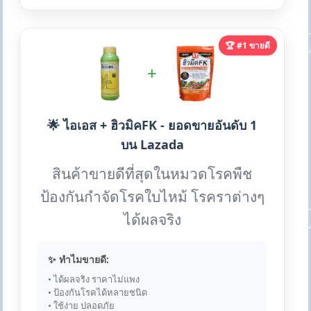
🏆 #1 ขายดี
+
🌟 ไอเอส + ฮิวมิคFK - ยอดขายอันดับ 1
บน Lazada
สินค้าขายดีที่สุดในหมวดโรคพืช
ป้องกันกำจัดโรคใบไหม้ โรคราต่างๆ
ได้ผลจริง
✨ ทำไมขายดี:
• ได้ผลจริง ราคาไม่แพง
• ป้องกันโรคได้หลายชนิด
• ใช้ง่าย ปลอดภัย