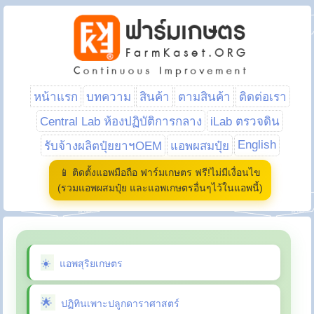
หน้าแรก
บทความ
สินค้า
ตามสินค้า
ติดต่อเรา
Central Lab ห้องปฏิบัติการกลาง
iLab ตรวจดิน
English
รับจ้างผลิตปุ๋ยยาฯOEM
แอพผสมปุ๋ย
📱 ติดตั้งแอพมือถือ ฟาร์มเกษตร ฟรี!ไม่มีเงื่อนไข
(รวมแอพผสมปุ๋ย และแอพเกษตรอื่นๆไว้ในแอพนี้)
แอพสุริยเกษตร
ปฏิทินเพาะปลูกดาราศาสตร์