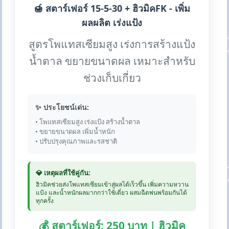
🍯 สตาร์เฟอร์ 15-5-30 + ฮิวมิคFK - เพิ่ม
ผลผลิต เร่งแป้ง
สูตรโพแทสเซียมสูง เร่งการสร้างแป้ง
น้ำตาล ขยายขนาดผล เหมาะสำหรับ
ช่วงเก็บเกี่ยว
✨ ประโยชน์เด่น:
• โพแทสเซียมสูง เร่งแป้ง สร้างน้ำตาล
• ขยายขนาดผล เพิ่มน้ำหนัก
• ปรับปรุงคุณภาพและรสชาติ
💎 เหตุผลที่ใช้คู่กัน:
ฮิวมิคช่วยส่งโพแทสเซียมเข้าสู่ผลได้เร็วขึ้น เพิ่มความหวาน
แป้ง และน้ำหนักผลมากกว่าใช้เดี่ยว ผสมฉีดพ่นพร้อมกันได้
ทุกครั้ง
💰 สตาร์เฟอร์: 250 บาท | ฮิวมิค