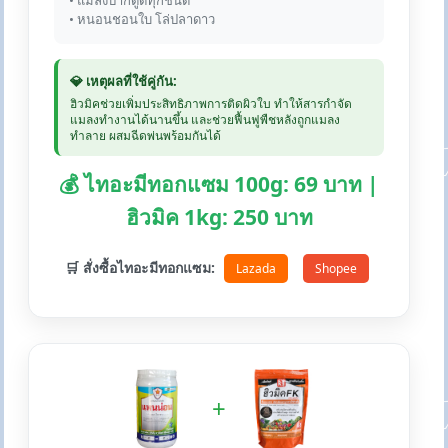
• แมลงปากดูดทุกชนิด
• หนอนชอนใบ โล่ปลาดาว
💎 เหตุผลที่ใช้คู่กัน:
ฮิวมิคช่วยเพิ่มประสิทธิภาพการติดผิวใบ ทำให้สารกำจัด
แมลงทำงานได้นานขึ้น และช่วยฟื้นฟูพืชหลังถูกแมลง
ทำลาย ผสมฉีดพ่นพร้อมกันได้
💰 ไทอะมีทอกแซม 100g: 69 บาท |
ฮิวมิค 1kg: 250 บาท
🛒 สั่งซื้อไทอะมีทอกแซม:
Lazada
Shopee
+