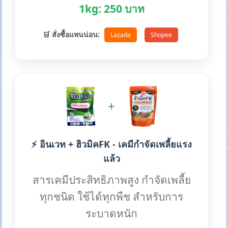
1kg: 250 บาท
🛒 สั่งซื้อแพนน่อน:
Lazada
Shopee
+
⚡ อินเวท + ฮิวมิคFK - เคมีกำจัดเพลี้ยแรง
แล้ว
สารเคมีประสิทธิภาพสูง กำจัดเพลี้ย
ทุกชนิด ใช้ได้ทุกพืช สำหรับการ
ระบาดหนัก