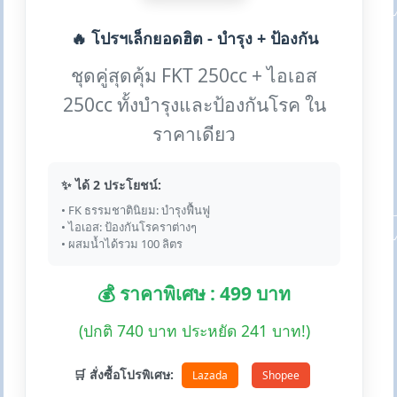
🔥 โปรฯเล็กยอดฮิต - บำรุง + ป้องกัน
ชุดคู่สุดคุ้ม FKT 250cc + ไอเอส
250cc ทั้งบำรุงและป้องกันโรค ใน
ราคาเดียว
✨ ได้ 2 ประโยชน์:
• FK ธรรมชาตินิยม: บำรุงฟื้นฟู
• ไอเอส: ป้องกันโรคราต่างๆ
• ผสมน้ำได้รวม 100 ลิตร
💰 ราคาพิเศษ : 499 บาท
(ปกติ 740 บาท ประหยัด 241 บาท!)
🛒 สั่งซื้อโปรพิเศษ:
Lazada
Shopee