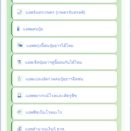
แอพจันทรเกษตร (เกษตรจันทรคติ)
แอพผสมปุ๋ย
แอพพรุ่งนี้พ่นปุ๋ยยาฯได้ไหม
แอพเช็คปุ๋ยยาฯคู่นี้ผสมกันได้ไหม
แอพแปลงอัตราผสมปุ๋ยยาฯฉีดพ่น
แอพพยากรณ์โรคและศัตรูพืช
แอพพืชเป็นโรคอะไร
แอพคำนวณเงินกู้ ธกส.