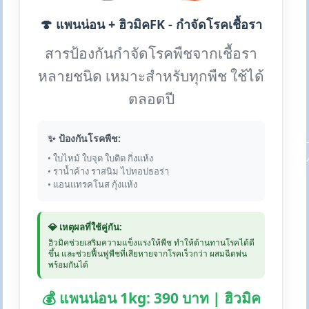
🍄 แพนน่อน + ฮิวมิคFK - กำจัดโรคเชื้อรา
สารป้องกันกำจัดโรคพืชจากเชื้อรา
หลายชนิด เหมาะสำหรับทุกพืช ใช้ได้
ตลอดปี
✨ ป้องกันโรคพืช:
• ใบไหม้ ใบจุด ใบติด กิ่งแห้ง
• ราน้ำค้าง ราสนิม ไปทอปธอร่า
• แอนแทรคโนส กุ้งแห้ง
💎 เหตุผลที่ใช้คู่กัน:
ฮิวมิคช่วยเสริมความแข็งแรงให้พืช ทำให้ต้านทานโรคได้ดี
ขึ้น และช่วยฟื้นฟูพืชที่เสียหายจากโรคเร็วกว่า ผสมฉีดพ่น
พร้อมกันได้
💰 แพนน่อน 1kg: 390 บาท | ฮิวมิค