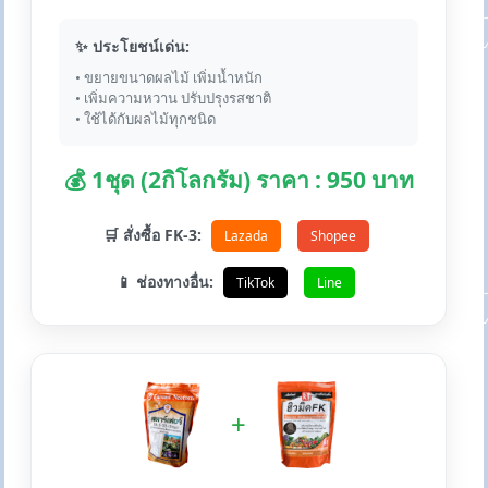
✨ ประโยชน์เด่น:
• ขยายขนาดผลไม้ เพิ่มน้ำหนัก
• เพิ่มความหวาน ปรับปรุงรสชาติ
• ใช้ได้กับผลไม้ทุกชนิด
💰 1ชุด (2กิโลกรัม) ราคา : 950 บาท
🛒 สั่งซื้อ FK-3:
Lazada
Shopee
📱 ช่องทางอื่น:
TikTok
Line
+