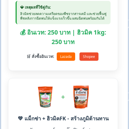
💎 เหตุผลที่ใช้คู่กัน:
ฮิวมิคช่วยลดความเครียดของพืชจากสารเคมี และช่วยฟื้นฟู
พืชหลังการฉีดพ่นให้แข็งแรงเร็วขึ้น ผสมฉีดพ่นพร้อมกันได้
💰 อินเวท: 250 บาท | ฮิวมิค 1kg:
250 บาท
🛒 สั่งซื้ออินเวท:
Lazada
Shopee
+
💚 แม็กซ่า + ฮิวมิคFK - สร้างภูมิต้านทาน