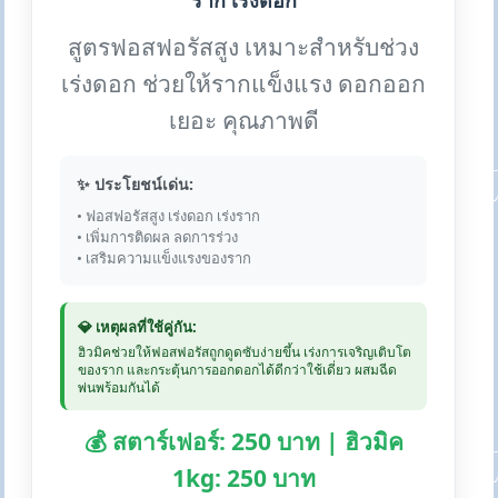
ราก เร่งดอก
สูตรฟอสฟอรัสสูง เหมาะสำหรับช่วง
เร่งดอก ช่วยให้รากแข็งแรง ดอกออก
เยอะ คุณภาพดี
✨ ประโยชน์เด่น:
• ฟอสฟอรัสสูง เร่งดอก เร่งราก
• เพิ่มการติดผล ลดการร่วง
• เสริมความแข็งแรงของราก
💎 เหตุผลที่ใช้คู่กัน:
ฮิวมิคช่วยให้ฟอสฟอรัสถูกดูดซับง่ายขึ้น เร่งการเจริญเติบโต
ของราก และกระตุ้นการออกดอกได้ดีกว่าใช้เดี่ยว ผสมฉีด
พ่นพร้อมกันได้
💰 สตาร์เฟอร์: 250 บาท | ฮิวมิค
1kg: 250 บาท