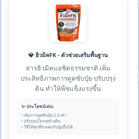
💎 ฮิวมิคFK - ตัวช่วยเสริมพื้นฐาน
สารฮิวมิคแอซิดธรรมชาติ เพิ่ม
ประสิทธิภาพการดูดซับปุ๋ย ปรับปรุง
ดิน ทำให้พืชแข็งแรงขึ้น
✨ ประโยชน์เด่น:
• เพิ่มการดูดซับปุ๋ย 2-3 เท่า
• ปรับปรุงโครงสร้างดิน
• ใช้ได้ทุกพืช ผสมกับปุ๋ยอื่นได้