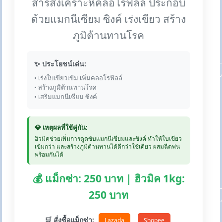
สารสังเคราะห์คลอโรฟิลล์ ประกอบ
ด้วยแมกนีเซียม ซิงค์ เร่งเขียว สร้าง
ภูมิต้านทานโรค
✨ ประโยชน์เด่น:
• เร่งใบเขียวเข้ม เพิ่มคลอโรฟิลล์
• สร้างภูมิต้านทานโรค
• เสริมแมกนีเซียม ซิงค์
💎 เหตุผลที่ใช้คู่กัน:
ฮิวมิคช่วยเพิ่มการดูดซับแมกนีเซียมและซิงค์ ทำให้ใบเขียว
เข้มกว่า และสร้างภูมิต้านทานได้ดีกว่าใช้เดี่ยว ผสมฉีดพ่น
พร้อมกันได้
💰 แม็กซ่า: 250 บาท | ฮิวมิค 1kg:
250 บาท
🛒 สั่งซื้อแม็กซ่า:
Lazada
Shopee