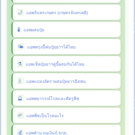
แอพจันทรเกษตร (เกษตรจันทรคติ)
แอพผสมปุ๋ย
แอพพรุ่งนี้พ่นปุ๋ยยาฯได้ไหม
แอพเช็คปุ๋ยยาฯคู่นี้ผสมกันได้ไหม
แอพแปลงอัตราผสมปุ๋ยยาฯฉีดพ่น
แอพพยากรณ์โรคและศัตรูพืช
แอพพืชเป็นโรคอะไร
แอพคำนวณเงินกู้ ธกส.