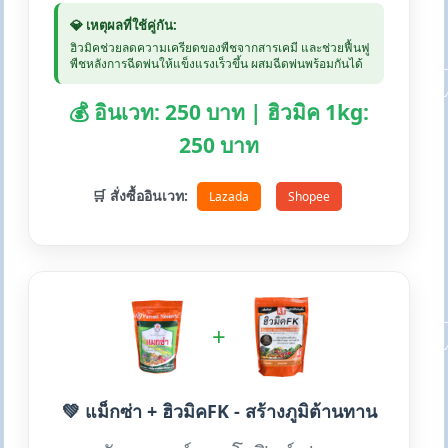
💎 เหตุผลที่ใช้คู่กัน:
ฮิวมิคช่วยลดความเครียดของพืชจากสารเคมี และช่วยฟื้นฟู
พืชหลังการฉีดพ่นให้แข็งแรงเร็วขึ้น ผสมฉีดพ่นพร้อมกันได้
💰 อินเวท: 250 บาท | ฮิวมิค 1kg:
250 บาท
🛒 สั่งซื้ออินเวท:
Lazada
Shopee
+
💚 แม็กซ่า + ฮิวมิคFK - สร้างภูมิต้านทาน