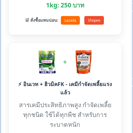
1kg: 250 บาท
🛒 สั่งซื้อแพนน่อน:
Lazada
Shopee
+
⚡ อินเวท + ฮิวมิคFK - เคมีกำจัดเพลี้ยแรง
แล้ว
สารเคมีประสิทธิภาพสูง กำจัดเพลี้ย
ทุกชนิด ใช้ได้ทุกพืช สำหรับการ
ระบาดหนัก