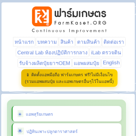
หน้าแรก
บทความ
สินค้า
ตามสินค้า
ติดต่อเรา
Central Lab ห้องปฏิบัติการกลาง
iLab ตรวจดิน
English
รับจ้างผลิตปุ๋ยยาฯOEM
แอพผสมปุ๋ย
📱 ติดตั้งแอพมือถือ ฟาร์มเกษตร ฟรี!ไม่มีเงื่อนไข
(รวมแอพผสมปุ๋ย และแอพเกษตรอื่นๆไว้ในแอพนี้)
แอพสุริยเกษตร
ปฏิทินเพาะปลูกดาราศาสตร์