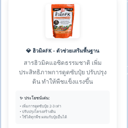
💎 ฮิวมิคFK - ตัวช่วยเสริมพื้นฐาน
สารฮิวมิคแอซิดธรรมชาติ เพิ่ม
ประสิทธิภาพการดูดซับปุ๋ย ปรับปรุง
ดิน ทำให้พืชแข็งแรงขึ้น
✨ ประโยชน์เด่น:
• เพิ่มการดูดซับปุ๋ย 2-3 เท่า
• ปรับปรุงโครงสร้างดิน
• ใช้ได้ทุกพืช ผสมกับปุ๋ยอื่นได้