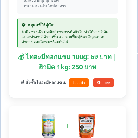
• แมลงปากดูดทุกชนิด
• หนอนชอนใบ โล่ปลาดาว
💎 เหตุผลที่ใช้คู่กัน:
ฮิวมิคช่วยเพิ่มประสิทธิภาพการติดผิวใบ ทำให้สารกำจัด
แมลงทำงานได้นานขึ้น และช่วยฟื้นฟูพืชหลังถูกแมลง
ทำลาย ผสมฉีดพ่นพร้อมกันได้
💰 ไทอะมีทอกแซม 100g: 69 บาท |
ฮิวมิค 1kg: 250 บาท
🛒 สั่งซื้อไทอะมีทอกแซม:
Lazada
Shopee
+