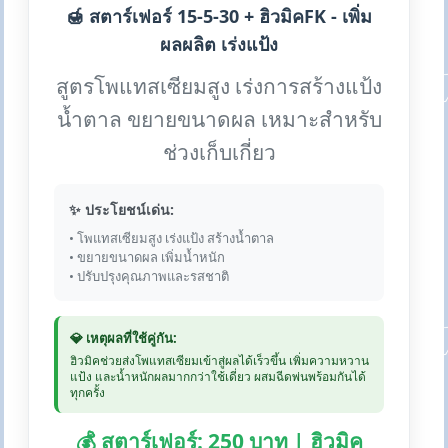
🍯 สตาร์เฟอร์ 15-5-30 + ฮิวมิคFK - เพิ่ม
ผลผลิต เร่งแป้ง
สูตรโพแทสเซียมสูง เร่งการสร้างแป้ง
น้ำตาล ขยายขนาดผล เหมาะสำหรับ
ช่วงเก็บเกี่ยว
✨ ประโยชน์เด่น:
• โพแทสเซียมสูง เร่งแป้ง สร้างน้ำตาล
• ขยายขนาดผล เพิ่มน้ำหนัก
• ปรับปรุงคุณภาพและรสชาติ
💎 เหตุผลที่ใช้คู่กัน:
ฮิวมิคช่วยส่งโพแทสเซียมเข้าสู่ผลได้เร็วขึ้น เพิ่มความหวาน
แป้ง และน้ำหนักผลมากกว่าใช้เดี่ยว ผสมฉีดพ่นพร้อมกันได้
ทุกครั้ง
💰 สตาร์เฟอร์: 250 บาท | ฮิวมิค