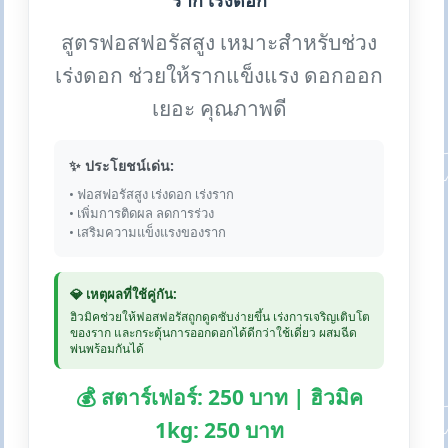
ราก เร่งดอก
สูตรฟอสฟอรัสสูง เหมาะสำหรับช่วง
เร่งดอก ช่วยให้รากแข็งแรง ดอกออก
เยอะ คุณภาพดี
✨ ประโยชน์เด่น:
• ฟอสฟอรัสสูง เร่งดอก เร่งราก
• เพิ่มการติดผล ลดการร่วง
• เสริมความแข็งแรงของราก
💎 เหตุผลที่ใช้คู่กัน:
ฮิวมิคช่วยให้ฟอสฟอรัสถูกดูดซับง่ายขึ้น เร่งการเจริญเติบโต
ของราก และกระตุ้นการออกดอกได้ดีกว่าใช้เดี่ยว ผสมฉีด
พ่นพร้อมกันได้
💰 สตาร์เฟอร์: 250 บาท | ฮิวมิค
1kg: 250 บาท