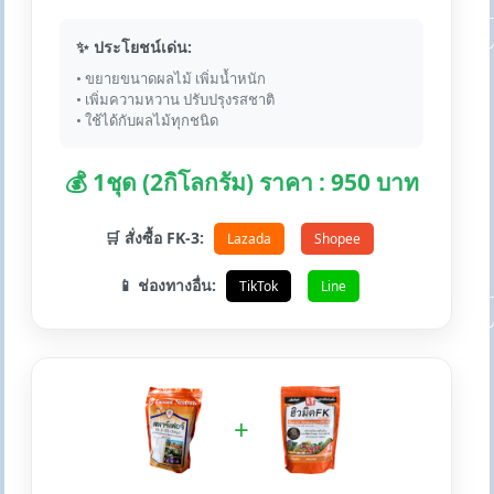
✨ ประโยชน์เด่น:
• ขยายขนาดผลไม้ เพิ่มน้ำหนัก
• เพิ่มความหวาน ปรับปรุงรสชาติ
• ใช้ได้กับผลไม้ทุกชนิด
💰 1ชุด (2กิโลกรัม) ราคา : 950 บาท
🛒 สั่งซื้อ FK-3:
Lazada
Shopee
📱 ช่องทางอื่น:
TikTok
Line
+