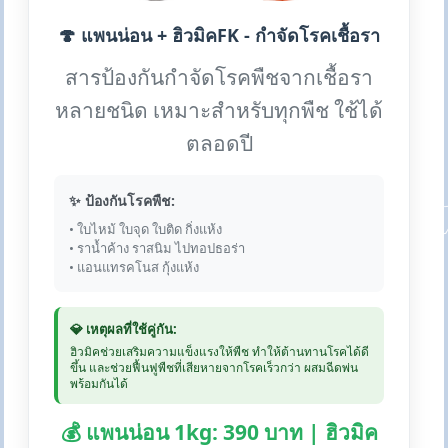
🍄 แพนน่อน + ฮิวมิคFK - กำจัดโรคเชื้อรา
สารป้องกันกำจัดโรคพืชจากเชื้อรา
หลายชนิด เหมาะสำหรับทุกพืช ใช้ได้
ตลอดปี
✨ ป้องกันโรคพืช:
• ใบไหม้ ใบจุด ใบติด กิ่งแห้ง
• ราน้ำค้าง ราสนิม ไปทอปธอร่า
• แอนแทรคโนส กุ้งแห้ง
💎 เหตุผลที่ใช้คู่กัน:
ฮิวมิคช่วยเสริมความแข็งแรงให้พืช ทำให้ต้านทานโรคได้ดี
ขึ้น และช่วยฟื้นฟูพืชที่เสียหายจากโรคเร็วกว่า ผสมฉีดพ่น
พร้อมกันได้
💰 แพนน่อน 1kg: 390 บาท | ฮิวมิค