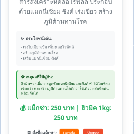
สารสังเคราะห์คลอโรฟิลล์ ประกอบ
ด้วยแมกนีเซียม ซิงค์ เร่งเขียว สร้าง
ภูมิต้านทานโรค
✨ ประโยชน์เด่น:
• เร่งใบเขียวเข้ม เพิ่มคลอโรฟิลล์
• สร้างภูมิต้านทานโรค
• เสริมแมกนีเซียม ซิงค์
💎 เหตุผลที่ใช้คู่กัน:
ฮิวมิคช่วยเพิ่มการดูดซับแมกนีเซียมและซิงค์ ทำให้ใบเขียว
เข้มกว่า และสร้างภูมิต้านทานได้ดีกว่าใช้เดี่ยว ผสมฉีดพ่น
พร้อมกันได้
💰 แม็กซ่า: 250 บาท | ฮิวมิค 1kg:
250 บาท
🛒 สั่งซื้อแม็กซ่า:
Lazada
Shopee