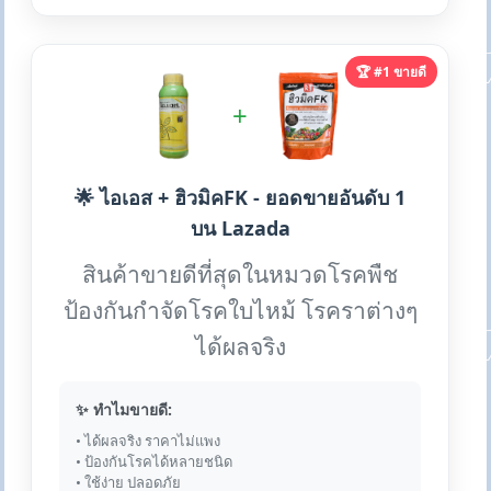
🏆 #1 ขายดี
+
🌟 ไอเอส + ฮิวมิคFK - ยอดขายอันดับ 1
บน Lazada
สินค้าขายดีที่สุดในหมวดโรคพืช
ป้องกันกำจัดโรคใบไหม้ โรคราต่างๆ
ได้ผลจริง
✨ ทำไมขายดี:
• ได้ผลจริง ราคาไม่แพง
• ป้องกันโรคได้หลายชนิด
• ใช้ง่าย ปลอดภัย