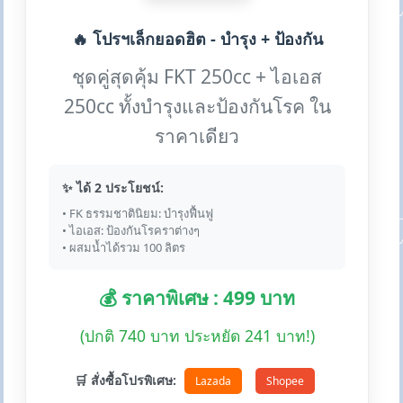
🔥 โปรฯเล็กยอดฮิต - บำรุง + ป้องกัน
ชุดคู่สุดคุ้ม FKT 250cc + ไอเอส
250cc ทั้งบำรุงและป้องกันโรค ใน
ราคาเดียว
✨ ได้ 2 ประโยชน์:
• FK ธรรมชาตินิยม: บำรุงฟื้นฟู
• ไอเอส: ป้องกันโรคราต่างๆ
• ผสมน้ำได้รวม 100 ลิตร
💰 ราคาพิเศษ : 499 บาท
(ปกติ 740 บาท ประหยัด 241 บาท!)
🛒 สั่งซื้อโปรพิเศษ:
Lazada
Shopee