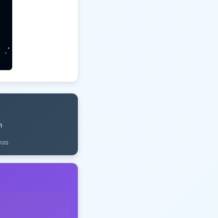
ก
คจร