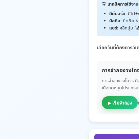
💡 เทคนิคการใช้งาน
คีย์บอร์ด:
Ctrl+A 
มือถือ:
ปัดซ้าย/ขว
แชร์:
คลิกปุ่ม "📤
เลือกวันที่ต้องการวิเ
การจำลองวงโค
การจำลองวงโคจร คือก
เมื่อกดหยุดโปรแกรมจะ
▶ เริ่มจำลอง