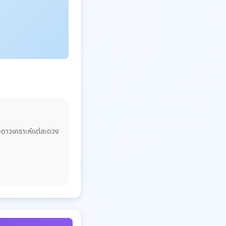
องดาวเคราะห์แต่ละดวง