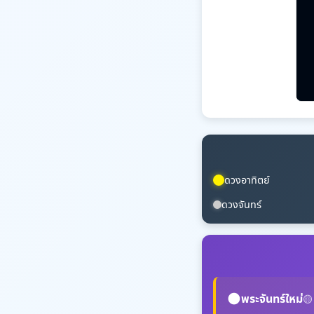
ดวงอาทิตย์
ดวงจันทร์
🌑
พระจันทร์ใหม่
🟡