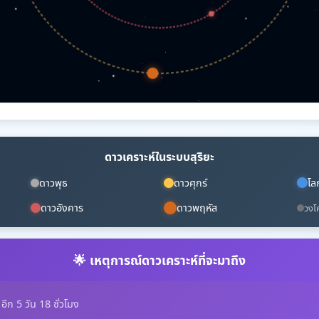
ดาวเคราะห์ในระบบสุริยะ
ดาวพุธ
ดาวศุกร์
โล
ดาวอังคาร
ดาวพฤหัส
วงโ
🌟 เหตุการณ์ดาวเคราะห์ที่จะมาถึง
 อีก 5 วัน 18 ชั่วโมง