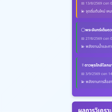
📅 13/8/2569 เวลา 
💫 จุดเริ่มต้นใหม่ เ
🌕
พระจันทร์เต็มด
📅 27/8/2569 เวลา 
💫 พลังงานน้ำและการเ
☿️
ดาวพุธใกล้โลกมา
📅 3/9/2569 เวลา 14
💫 พลังงานการสื่อส
ผลการวิเคราะ