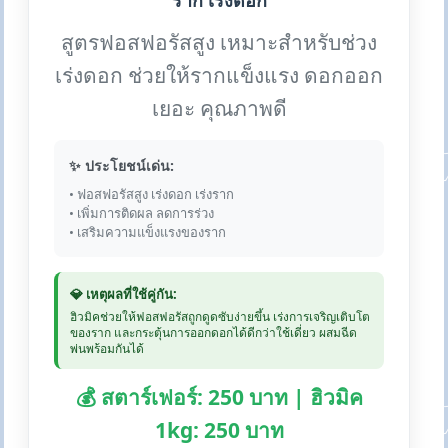
ราก เร่งดอก
สูตรฟอสฟอรัสสูง เหมาะสำหรับช่วง
เร่งดอก ช่วยให้รากแข็งแรง ดอกออก
เยอะ คุณภาพดี
✨ ประโยชน์เด่น:
• ฟอสฟอรัสสูง เร่งดอก เร่งราก
• เพิ่มการติดผล ลดการร่วง
• เสริมความแข็งแรงของราก
💎 เหตุผลที่ใช้คู่กัน:
ฮิวมิคช่วยให้ฟอสฟอรัสถูกดูดซับง่ายขึ้น เร่งการเจริญเติบโต
ของราก และกระตุ้นการออกดอกได้ดีกว่าใช้เดี่ยว ผสมฉีด
พ่นพร้อมกันได้
💰 สตาร์เฟอร์: 250 บาท | ฮิวมิค
1kg: 250 บาท