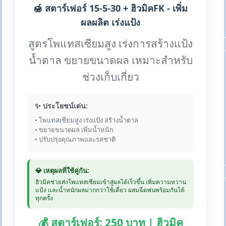
🍯 สตาร์เฟอร์ 15-5-30 + ฮิวมิคFK - เพิ่ม
ผลผลิต เร่งแป้ง
สูตรโพแทสเซียมสูง เร่งการสร้างแป้ง
น้ำตาล ขยายขนาดผล เหมาะสำหรับ
ช่วงเก็บเกี่ยว
✨ ประโยชน์เด่น:
• โพแทสเซียมสูง เร่งแป้ง สร้างน้ำตาล
• ขยายขนาดผล เพิ่มน้ำหนัก
• ปรับปรุงคุณภาพและรสชาติ
💎 เหตุผลที่ใช้คู่กัน:
ฮิวมิคช่วยส่งโพแทสเซียมเข้าสู่ผลได้เร็วขึ้น เพิ่มความหวาน
แป้ง และน้ำหนักผลมากกว่าใช้เดี่ยว ผสมฉีดพ่นพร้อมกันได้
ทุกครั้ง
💰 สตาร์เฟอร์: 250 บาท | ฮิวมิค