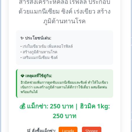
สารสังเคราะห์คลอโรฟิลล์ ประกอบ
ด้วยแมกนีเซียม ซิงค์ เร่งเขียว สร้าง
ภูมิต้านทานโรค
✨ ประโยชน์เด่น:
• เร่งใบเขียวเข้ม เพิ่มคลอโรฟิลล์
• สร้างภูมิต้านทานโรค
• เสริมแมกนีเซียม ซิงค์
💎 เหตุผลที่ใช้คู่กัน:
ฮิวมิคช่วยเพิ่มการดูดซับแมกนีเซียมและซิงค์ ทำให้ใบเขียว
เข้มกว่า และสร้างภูมิต้านทานได้ดีกว่าใช้เดี่ยว ผสมฉีดพ่น
พร้อมกันได้
💰 แม็กซ่า: 250 บาท | ฮิวมิค 1kg:
250 บาท
🛒 สั่งซื้อแม็กซ่า:
Lazada
Shopee