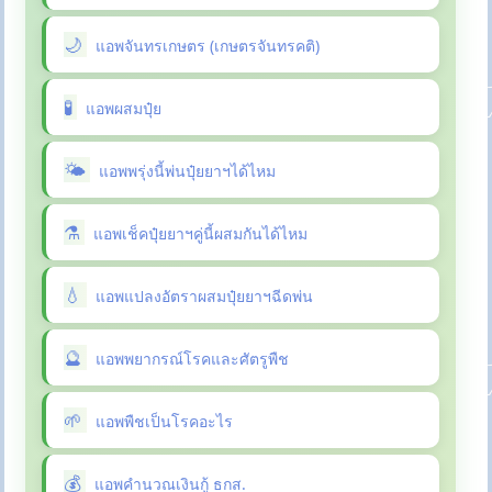
แอพจันทรเกษตร (เกษตรจันทรคติ)
แอพผสมปุ๋ย
แอพพรุ่งนี้พ่นปุ๋ยยาฯได้ไหม
แอพเช็คปุ๋ยยาฯคู่นี้ผสมกันได้ไหม
แอพแปลงอัตราผสมปุ๋ยยาฯฉีดพ่น
แอพพยากรณ์โรคและศัตรูพืช
แอพพืชเป็นโรคอะไร
แอพคำนวณเงินกู้ ธกส.