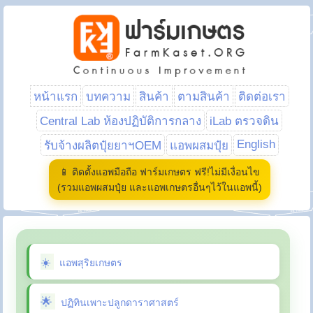
หน้าแรก
บทความ
สินค้า
ตามสินค้า
ติดต่อเรา
Central Lab ห้องปฏิบัติการกลาง
iLab ตรวจดิน
English
รับจ้างผลิตปุ๋ยยาฯOEM
แอพผสมปุ๋ย
📱 ติดตั้งแอพมือถือ ฟาร์มเกษตร ฟรี!ไม่มีเงื่อนไข
(รวมแอพผสมปุ๋ย และแอพเกษตรอื่นๆไว้ในแอพนี้)
แอพสุริยเกษตร
ปฏิทินเพาะปลูกดาราศาสตร์