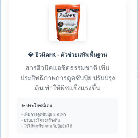
💎 ฮิวมิคFK - ตัวช่วยเสริมพื้นฐาน
สารฮิวมิคแอซิดธรรมชาติ เพิ่ม
ประสิทธิภาพการดูดซับปุ๋ย ปรับปรุง
ดิน ทำให้พืชแข็งแรงขึ้น
✨ ประโยชน์เด่น:
• เพิ่มการดูดซับปุ๋ย 2-3 เท่า
• ปรับปรุงโครงสร้างดิน
• ใช้ได้ทุกพืช ผสมกับปุ๋ยอื่นได้