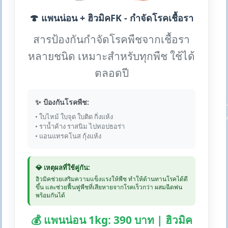
🍄 แพนน่อน + ฮิวมิคFK - กำจัดโรคเชื้อรา
สารป้องกันกำจัดโรคพืชจากเชื้อรา
หลายชนิด เหมาะสำหรับทุกพืช ใช้ได้
ตลอดปี
✨ ป้องกันโรคพืช:
• ใบไหม้ ใบจุด ใบติด กิ่งแห้ง
• ราน้ำค้าง ราสนิม ไปทอปธอร่า
• แอนแทรคโนส กุ้งแห้ง
💎 เหตุผลที่ใช้คู่กัน:
ฮิวมิคช่วยเสริมความแข็งแรงให้พืช ทำให้ต้านทานโรคได้ดี
ขึ้น และช่วยฟื้นฟูพืชที่เสียหายจากโรคเร็วกว่า ผสมฉีดพ่น
พร้อมกันได้
💰 แพนน่อน 1kg: 390 บาท | ฮิวมิค