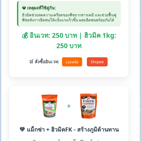
💎 เหตุผลที่ใช้คู่กัน:
ฮิวมิคช่วยลดความเครียดของพืชจากสารเคมี และช่วยฟื้นฟู
พืชหลังการฉีดพ่นให้แข็งแรงเร็วขึ้น ผสมฉีดพ่นพร้อมกันได้
💰 อินเวท: 250 บาท | ฮิวมิค 1kg:
250 บาท
🛒 สั่งซื้ออินเวท:
Lazada
Shopee
+
💚 แม็กซ่า + ฮิวมิคFK - สร้างภูมิต้านทาน