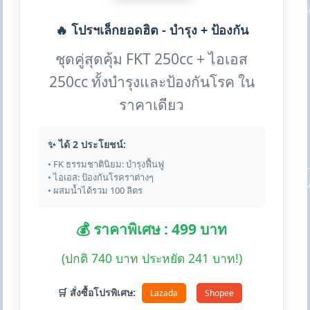
🔥 โปรฯเล็กยอดฮิต - บำรุง + ป้องกัน
ชุดคู่สุดคุ้ม FKT 250cc + ไอเอส
250cc ทั้งบำรุงและป้องกันโรค ใน
ราคาเดียว
✨ ได้ 2 ประโยชน์:
• FK ธรรมชาตินิยม: บำรุงฟื้นฟู
• ไอเอส: ป้องกันโรคราต่างๆ
• ผสมน้ำได้รวม 100 ลิตร
💰 ราคาพิเศษ : 499 บาท
(ปกติ 740 บาท ประหยัด 241 บาท!)
🛒 สั่งซื้อโปรพิเศษ:
Lazada
Shopee