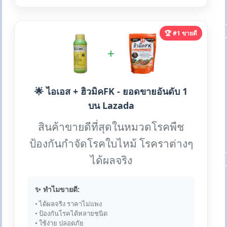
🏆 #1 ขายดี
+
🌟 ไอเอส + ฮิวมิคFK - ยอดขายอันดับ 1
บน Lazada
สินค้าขายดีที่สุดในหมวดโรคพืช
ป้องกันกำจัดโรคใบไหม้ โรคราต่างๆ
ได้ผลจริง
✨ ทำไมขายดี:
• ได้ผลจริง ราคาไม่แพง
• ป้องกันโรคได้หลายชนิด
• ใช้ง่าย ปลอดภัย