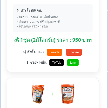
✨ ประโยชน์เด่น:
• ขยายขนาดผลไม้ เพิ่มน้ำหนัก
• เพิ่มความหวาน ปรับปรุงรสชาติ
• ใช้ได้กับผลไม้ทุกชนิด
💰 1ชุด (2กิโลกรัม) ราคา : 950 บาท
🛒 สั่งซื้อ FK-3:
Lazada
Shopee
📱 ช่องทางอื่น:
TikTok
Line
+