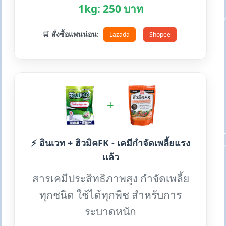
1kg: 250 บาท
🛒 สั่งซื้อแพนน่อน:
Lazada
Shopee
+
⚡ อินเวท + ฮิวมิคFK - เคมีกำจัดเพลี้ยแรง
แล้ว
สารเคมีประสิทธิภาพสูง กำจัดเพลี้ย
ทุกชนิด ใช้ได้ทุกพืช สำหรับการ
ระบาดหนัก