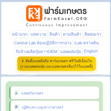
หน้าแรก
บทความ
สินค้า
ตามสินค้า
ติดต่อเรา
Central Lab ห้องปฏิบัติการกลาง
iLab ตรวจดิน
English
รับจ้างผลิตปุ๋ยยาฯOEM
แอพผสมปุ๋ย
📱 ติดตั้งแอพมือถือ ฟาร์มเกษตร ฟรี!ไม่มีเงื่อนไข
(รวมแอพผสมปุ๋ย และแอพเกษตรอื่นๆไว้ในแอพนี้)
แอพสุริยเกษตร
ปฏิทินเพาะปลูกดาราศาสตร์