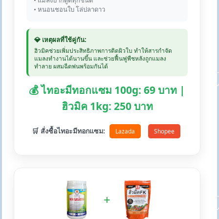
• แมลงปากดูดทุกชนิด
• หนอนชอนใบ โล่ปลาดาว
💎 เหตุผลที่ใช้คู่กัน:
ฮิวมิคช่วยเพิ่มประสิทธิภาพการติดผิวใบ ทำให้สารกำจัด
แมลงทำงานได้นานขึ้น และช่วยฟื้นฟูพืชหลังถูกแมลง
ทำลาย ผสมฉีดพ่นพร้อมกันได้
💰 ไทอะมีทอกแซม 100g: 69 บาท |
ฮิวมิค 1kg: 250 บาท
🛒 สั่งซื้อไทอะมีทอกแซม:
Lazada
Shopee
+