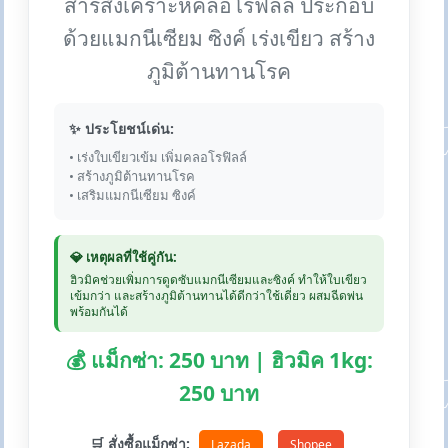
สารสังเคราะห์คลอโรฟิลล์ ประกอบ
ด้วยแมกนีเซียม ซิงค์ เร่งเขียว สร้าง
ภูมิต้านทานโรค
✨ ประโยชน์เด่น:
• เร่งใบเขียวเข้ม เพิ่มคลอโรฟิลล์
• สร้างภูมิต้านทานโรค
• เสริมแมกนีเซียม ซิงค์
💎 เหตุผลที่ใช้คู่กัน:
ฮิวมิคช่วยเพิ่มการดูดซับแมกนีเซียมและซิงค์ ทำให้ใบเขียว
เข้มกว่า และสร้างภูมิต้านทานได้ดีกว่าใช้เดี่ยว ผสมฉีดพ่น
พร้อมกันได้
💰 แม็กซ่า: 250 บาท | ฮิวมิค 1kg:
250 บาท
🛒 สั่งซื้อแม็กซ่า:
Lazada
Shopee