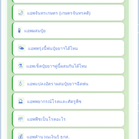
แอพจันทรเกษตร (เกษตรจันทรคติ)
แอพผสมปุ๋ย
แอพพรุ่งนี้พ่นปุ๋ยยาฯได้ไหม
แอพเช็คปุ๋ยยาฯคู่นี้ผสมกันได้ไหม
แอพแปลงอัตราผสมปุ๋ยยาฯฉีดพ่น
แอพพยากรณ์โรคและศัตรูพืช
แอพพืชเป็นโรคอะไร
แอพคำนวณเงินกู้ ธกส.