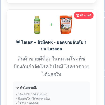
🏆 #1 ขายดี
+
🌟 ไอเอส + ฮิวมิคFK - ยอดขายอันดับ 1
บน Lazada
สินค้าขายดีที่สุดในหมวดโรคพืช
ป้องกันกำจัดโรคใบไหม้ โรคราต่างๆ
ได้ผลจริง
✨ ทำไมขายดี:
• ได้ผลจริง ราคาไม่แพง
• ป้องกันโรคได้หลายชนิด
• ใช้ง่าย ปลอดภัย