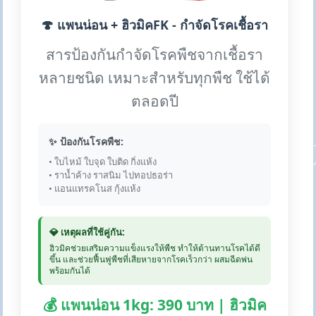
🍄 แพนน่อน + ฮิวมิคFK - กำจัดโรคเชื้อรา
สารป้องกันกำจัดโรคพืชจากเชื้อรา
หลายชนิด เหมาะสำหรับทุกพืช ใช้ได้
ตลอดปี
✨ ป้องกันโรคพืช:
• ใบไหม้ ใบจุด ใบติด กิ่งแห้ง
• ราน้ำค้าง ราสนิม ไปทอปธอร่า
• แอนแทรคโนส กุ้งแห้ง
💎 เหตุผลที่ใช้คู่กัน:
ฮิวมิคช่วยเสริมความแข็งแรงให้พืช ทำให้ต้านทานโรคได้ดี
ขึ้น และช่วยฟื้นฟูพืชที่เสียหายจากโรคเร็วกว่า ผสมฉีดพ่น
พร้อมกันได้
💰 แพนน่อน 1kg: 390 บาท | ฮิวมิค