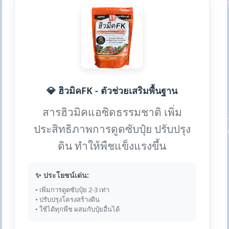
💎 ฮิวมิคFK - ตัวช่วยเสริมพื้นฐาน
สารฮิวมิคแอซิดธรรมชาติ เพิ่ม
ประสิทธิภาพการดูดซับปุ๋ย ปรับปรุง
ดิน ทำให้พืชแข็งแรงขึ้น
✨ ประโยชน์เด่น:
• เพิ่มการดูดซับปุ๋ย 2-3 เท่า
• ปรับปรุงโครงสร้างดิน
• ใช้ได้ทุกพืช ผสมกับปุ๋ยอื่นได้