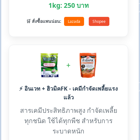
1kg: 250 บาท
🛒 สั่งซื้อแพนน่อน:
Lazada
Shopee
+
⚡ อินเวท + ฮิวมิคFK - เคมีกำจัดเพลี้ยแรง
แล้ว
สารเคมีประสิทธิภาพสูง กำจัดเพลี้ย
ทุกชนิด ใช้ได้ทุกพืช สำหรับการ
ระบาดหนัก