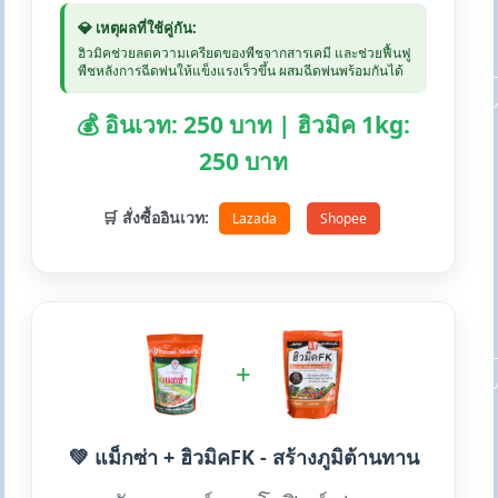
💎 เหตุผลที่ใช้คู่กัน:
ฮิวมิคช่วยลดความเครียดของพืชจากสารเคมี และช่วยฟื้นฟู
พืชหลังการฉีดพ่นให้แข็งแรงเร็วขึ้น ผสมฉีดพ่นพร้อมกันได้
💰 อินเวท: 250 บาท | ฮิวมิค 1kg:
250 บาท
🛒 สั่งซื้ออินเวท:
Lazada
Shopee
+
💚 แม็กซ่า + ฮิวมิคFK - สร้างภูมิต้านทาน