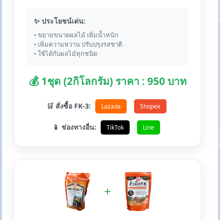
✨ ประโยชน์เด่น:
• ขยายขนาดผลไม้ เพิ่มน้ำหนัก
• เพิ่มความหวาน ปรับปรุงรสชาติ
• ใช้ได้กับผลไม้ทุกชนิด
💰 1ชุด (2กิโลกรัม) ราคา : 950 บาท
🛒 สั่งซื้อ FK-3:
Lazada
Shopee
📱 ช่องทางอื่น:
TikTok
Line
+