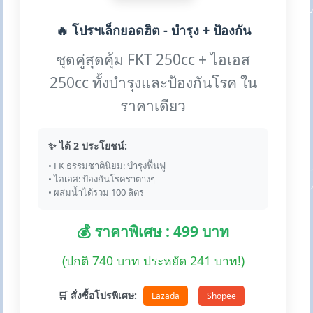
🔥 โปรฯเล็กยอดฮิต - บำรุง + ป้องกัน
ชุดคู่สุดคุ้ม FKT 250cc + ไอเอส
250cc ทั้งบำรุงและป้องกันโรค ใน
ราคาเดียว
✨ ได้ 2 ประโยชน์:
• FK ธรรมชาตินิยม: บำรุงฟื้นฟู
• ไอเอส: ป้องกันโรคราต่างๆ
• ผสมน้ำได้รวม 100 ลิตร
💰 ราคาพิเศษ : 499 บาท
(ปกติ 740 บาท ประหยัด 241 บาท!)
🛒 สั่งซื้อโปรพิเศษ:
Lazada
Shopee