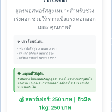
ราก เร่งดอก
สูตรฟอสฟอรัสสูง เหมาะสำหรับช่วง
เร่งดอก ช่วยให้รากแข็งแรง ดอกออก
เยอะ คุณภาพดี
✨ ประโยชน์เด่น:
• ฟอสฟอรัสสูง เร่งดอก เร่งราก
• เพิ่มการติดผล ลดการร่วง
• เสริมความแข็งแรงของราก
💎 เหตุผลที่ใช้คู่กัน:
ฮิวมิคช่วยให้ฟอสฟอรัสถูกดูดซับง่ายขึ้น เร่งการเจริญเติบโต
ของราก และกระตุ้นการออกดอกได้ดีกว่าใช้เดี่ยว ผสมฉีด
พ่นพร้อมกันได้
💰 สตาร์เฟอร์: 250 บาท | ฮิวมิค
1kg: 250 บาท