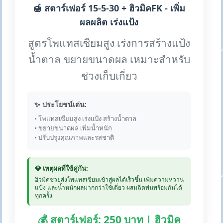
🍯 สตาร์เฟอร์ 15-5-30 + ฮิวมิคFK - เพิ่ม
ผลผลิต เร่งแป้ง
สูตรโพแทสเซียมสูง เร่งการสร้างแป้ง
น้ำตาล ขยายขนาดผล เหมาะสำหรับ
ช่วงเก็บเกี่ยว
✨ ประโยชน์เด่น:
• โพแทสเซียมสูง เร่งแป้ง สร้างน้ำตาล
• ขยายขนาดผล เพิ่มน้ำหนัก
• ปรับปรุงคุณภาพและรสชาติ
💎 เหตุผลที่ใช้คู่กัน:
ฮิวมิคช่วยส่งโพแทสเซียมเข้าสู่ผลได้เร็วขึ้น เพิ่มความหวาน
แป้ง และน้ำหนักผลมากกว่าใช้เดี่ยว ผสมฉีดพ่นพร้อมกันได้
ทุกครั้ง
💰 สตาร์เฟอร์: 250 บาท | ฮิวมิค