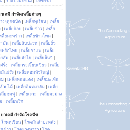
ม้
|
ราแป้งมะขาม
|
โรคพริก
าเคมี กำจัดเพลี้ยต่างๆ
่างๆทุกชนิด
|
เพลี้ยทุเรียน
|
เพลี้ย
ง
|
เพลี้ยอ้อย
|
เพลี้ยข้าว
|
เพลี้ย
พลี้ยมะพร้าว
|
เพลี้ยข้าวโพด
|
้ำมัน
|
เพลี้ยสับปะรด
|
เพลี้ยถั่ว
้ยพริกไทย
|
เพลี้ยกาแฟ
|
เพลี้ย
ี้ยส้ม
|
เพลี้ยลำไย
|
เพลี้ยลิ้นจี่
|
ฝรั่ง
|
เพลี้ยกระเจี๊ยบเขียว
|
เพลี้ย
ยมันฝรั่ง
|
เพลี้ยหอมหัวใหญ่
|
ยม
|
เพลี้ยหอมแดง
|
เพลี้ยมะเขือ
กล้วยไม้
|
เพลี้ยอินทผาลัม
|
เพลี้ย
พลี้ยชมพู่
|
เพลี้ยเงาะ
|
เพลี้ยมะม่วง
าม
|
เพลี้ยพริก
ยาเคมี กำจัดโรคพืช
|
โรคทุเรียน
|
โรคมันสำปะหลัง
|
รคข้าว
|
โรคยางพารา
|
โรค