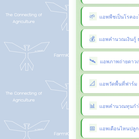
แอพพืชเป็นโรคอะ
แอพคำนวณเงินกู้ 
แอพภาพถ่ายดาวเที
แอพวัดพื้นที่ฟาร์ม
แอพคำนวณทุนกำไ
แอพเดือนไหนปลูกผ