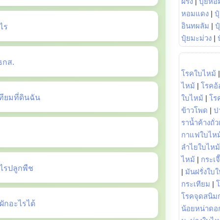
ฝรั่ง
|
ปุ๋ยหอ
หอมแดง
|
ป
ไร
อินทผลัม
|
ป
ปุ๋ยมะม่วง
|
ธกส.
โรคใบไหม้
ไหม้
|
โรคอ้
ยมที่ดินฉัน
ใบไหม้
|
โร
ข้าวโพด
|
ป
ราน้ำค้างถั่
กาแฟใบไหม
ลำไยใบไหม้
ไหม้
|
กระเจ
รปลูกพืช
|
มันฝรั่งใบใ
กระเทียม
|
โรคจุดสนิมก
ักอะไรได้
น้อยหน่าดอก