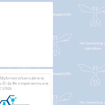
้ใช้บริการตรวจวิเคราะห์ค่าธาตุ
 น้ำ ปุ๋ย พืช กากอุตสาหกรรม มาต
C 17025