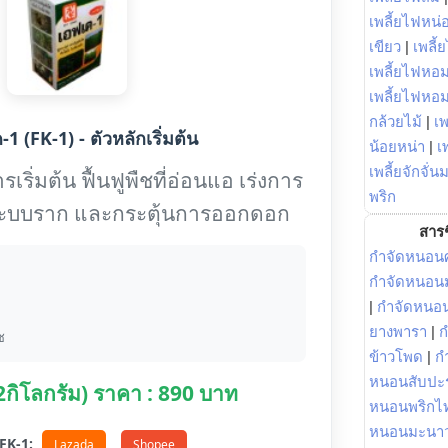
เพลี้ยไฟหน่อ
เขียว
|
เพลี้
เพลี้ยไฟหอม
เพลี้ยไฟหอ
กล้วยไม้
|
เพ
1 (FK-1) - ตัวหลักเริ่มต้น
น้อยหน่า
|
เ
เพลี้ยจักจั่น
เริ่มต้น ฟื้นฟูพืชที่อ่อนแอ เร่งการ
พริก
งระบบราก และกระตุ้นการออกดอก
สารช
กำจัดหนอนศ
กำจัดหนอนม
|
กำจัดหนอ
ยางพารา
|
ก
ช
ข้าวโพด
|
ก
หนอนสับปะ
(2กิโลกรัม) ราคา : 890 บาท
หนอนพริกไ
หนอนมะนา
อ FK-1:
Lazada
Shopee