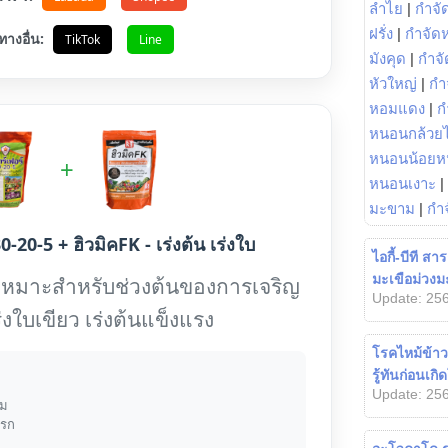
ลำไย
|
กำจัด
ฝรั่ง
|
กำจัด
ทางอื่น:
TikTok
Line
มังคุด
|
กำจั
หัวใหญ่
|
กำ
หอมแดง
|
ก
หนอนกล้วยไ
หนอนน้อยห
+
หนอนเงาะ
|
มะขาม
|
กำ
0-20-5 + ฮิวมิคFK - เร่งต้น เร่งใบ
ไอกี้-บีที ส
มะเขือม่วงม
เหมาะสำหรับช่วงต้นของการเจริญ
Update: 256
ร่งใบเขียว เร่งต้นแข็งแรง
โรคไหม้ข้า
รู้ทันก่อนเก
Update: 256
้ม
แรก