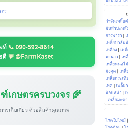
มะม่วงใบไห
ษตร
ย
กำจัดเพลี้ยต
มันสำปะหลั
ยางพารา
|
เ
เพลี้ยปาล์มน
พท์
📞 090-592-8614
เหลือง
|
เพลี
อดี
💬 @FarmKaset
มะนาว
|
เพล
เพลี้ยหน่อไม้
มังคุด
|
เพลี้
เพลี้ยกระเที
เทศ
|
เพลี้ย
ณฑ์เกษตรครบวงจร 🌾
น้อยหน่า
|
เ
|
เพลี้ยมะข
ู่การเก็บเกี่ยว ด้วยสินค้าคุณภาพ
โรคใบไหม้
โรคอ้อย
|
โ