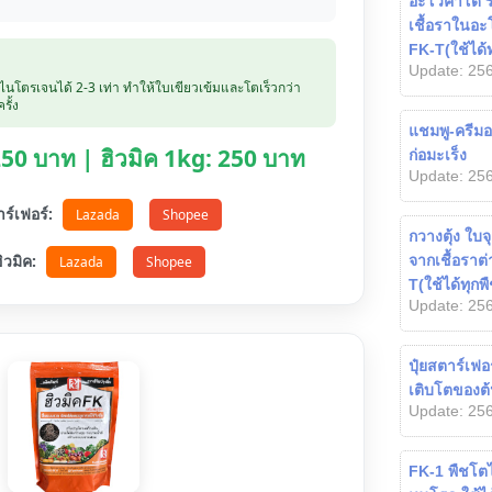
อะโวคาโด รา
เชื้อราในอ
FK-T(ใช้ได้ท
Update: 256
บไนโตรเจนได้ 2-3 เท่า ทำให้ใบเขียวเข้มและโตเร็วกว่า
รั้ง
แชมพู-ครีมอ
 250 บาท | ฮิวมิค 1kg: 250 บาท
ก่อมะเร็ง
Update: 256
ตาร์เฟอร์:
Lazada
Shopee
กวางตุ้ง ใบจ
อฮิวมิค:
จากเชื้อราต
Lazada
Shopee
T(ใช้ได้ทุก
Update: 256
ปุ๋ยสตาร์เฟอ
เติบโตของต
Update: 256
FK-1 พืชโต