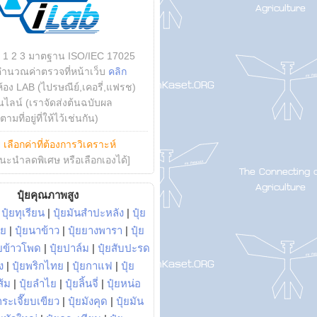
บ 1 2 3 มาตฐาน ISO/IEC 17025
คำนวณค่าตรวจที่หน้าเว็บ
คลิก
ห้อง LAB (ไปรษณีย์,เคอรี่,แฟรช)
ไลน์ (เราจัดส่งต้นฉบับผล
ามที่อยู่ที่ให้ไว้เช่นกัน)
ย
เลือกค่าที่ต้องการวิเคราะห์
นะนำลดพิเศษ หรือเลือกเองได้]
ปุ๋ยคุณภาพสูง
|
ปุ๋ยทุเรียน
|
ปุ๋ยมันสำปะหลัง
|
ปุ๋ย
อย
|
ปุ๋ยนาข้าว
|
ปุ๋ยยางพารา
|
ปุ๋ย
๋ยข้าวโพด
|
ปุ๋ยปาล์ม
|
ปุ๋ยสับปะรด
ง
|
ปุ๋ยพริกไทย
|
ปุ๋ยกาแฟ
|
ปุ๋ย
ส้ม
|
ปุ๋ยลำไย
|
ปุ๋ยลิ้นจี่
|
ปุ๋ยหน่อ
กระเจี๊ยบเขียว
|
ปุ๋ยมังคุด
|
ปุ๋ยมัน