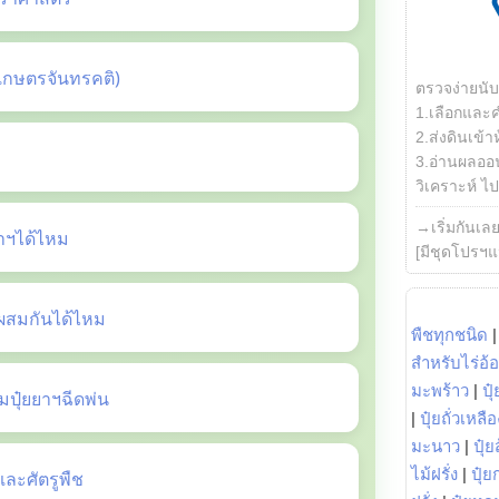
เกษตรจันทรคติ)
ตรวจง่ายนั
1.เลือกและ
2.ส่งดินเข้า
3.อ่านผลออน
วิเคราะห์ ไปต
→เริ่มกันเล
ยาฯได้ไหม
[มีชุดโปรฯแ
ี้ผสมกันได้ไหม
พืชทุกชนิด
สำหรับไร่อ้
มะพร้าว
|
ปุ
ปุ๋ยยาฯฉีดพ่น
|
ปุ๋ยถั่วเหลือ
มะนาว
|
ปุ๋ย
ไม้ฝรั่ง
|
ปุ๋ย
ะศัตรูพืช