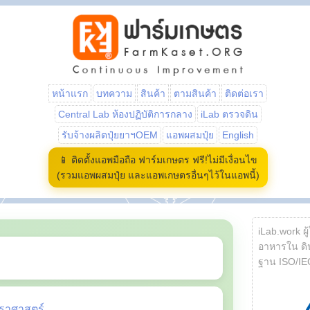
หน้าแรก
บทความ
สินค้า
ตามสินค้า
ติดต่อเรา
Central Lab ห้องปฏิบัติการกลาง
iLab ตรวจดิน
รับจ้างผลิตปุ๋ยยาฯOEM
แอพผสมปุ๋ย
English
📱 ติดตั้งแอพมือถือ ฟาร์มเกษตร ฟรี!ไม่มีเงื่อนไข
(รวมแอพผสมปุ๋ย และแอพเกษตรอื่นๆไว้ในแอพนี้)
iLab.work ผู
อาหารใน ดิน
ฐาน ISO/IE
ราศาสตร์