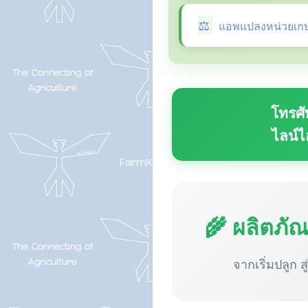
แอพแปลงหน่วยเก
โทรศั
ไลน์ไ
🌾 ผลิตภั
จากเริ่มปลูก ส