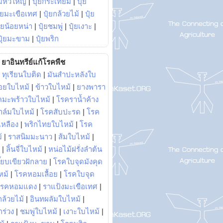
มหัวใหญ่
|
ปุ๋ยกระเทียม
|
ปุ๋ย
ุ๋ยมะเขือเทศ
|
ปุ๋ยกล้วยไม้
|
ปุ๋ย
ุ๋ยน้อยหน่า
|
ปุ๋ยชมพู่
|
ปุ๋ยเงาะ
|
ปุ๋ยมะขาม
|
ปุ๋ยพริก
ยาอินทรีย์แก้โรคพืช
|
ทุเรียนใบติด
|
มันสำปะหลังใบ
อยใบไหม้
|
ข้าวใบไหม้
|
ยางพารา
คมะพร้าวใบไหม้
|
โรคราน้ำค้าง
าล์มใบไหม้
|
โรคสับปะรด
|
โรค
วเหลือง
|
พริกไทยใบไหม้
|
โรค
้
|
ราสนิมมะนาว
|
ส้มใบไหม้
|
|
ลิ้นจี่ใบไหม้
|
หน่อไม้ฝรั่งลำต้น
ี๊ยบเขียวฝักลาย
|
โรคใบจุดมังคุด
หม้
|
โรคหอมเลื้อย
|
โรคใบจุด
โรคหอมแดง
|
ราแป้งมะเขือเทศ
|
ล้วยไม้
|
อินทผลัมใบไหม้
|
ร่วง
|
ชมพู่ใบไหม้
|
เงาะใบไหม้
|