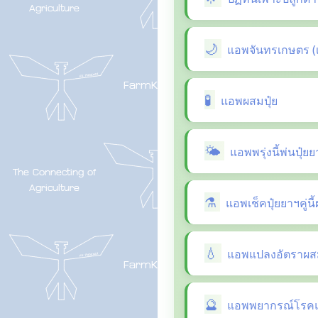
แอพจันทรเกษตร (
แอพผสมปุ๋ย
แอพพรุ่งนี้พ่นปุ๋ย
แอพเช็คปุ๋ยยาฯคู่น
แอพแปลงอัตราผสม
แอพพยากรณ์โรคแล