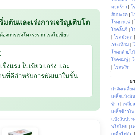
มะพร้าว
|
โ
สับปะรด
|
โ
 เริ่มต้นและเร่งการเจริญเติบโต
โรคกาแฟ
|
โรคลิ้นจี่
|
โร
อต้องการเร่งโต เร่งราก เร่งใบเขียว
|
โรคมังคุด
กระเทียม
|
โรคกล้วยไม้
้
โรคชมพู่
|
โ
แข็งแรง ใบเขียวแกร่ง และ
|
โรคพริก
ฐานที่ดีสำหรับการพัฒนาในขั้น
ยา
กำจัดเพลี้ยต
เพลี้ยแป้งม
ข้าว
|
เพลี้
เพลี้ยข้าวโ
แป้งสับปะร
พริกไทย
|
เ
เพลี้ยไฟส้ม