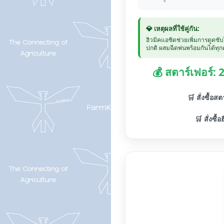
💎 เหตุผลที่ใช้คู่กัน:
ฮิวมิคแอซิดช่วยเพิ่มการดูดซั
ปกติ ผสมฉีดพ่นพร้อมกันได้ทุกค
💰 สตาร์เฟอร์:
🛒 สั่งซื้อส
🛒 สั่งซื้