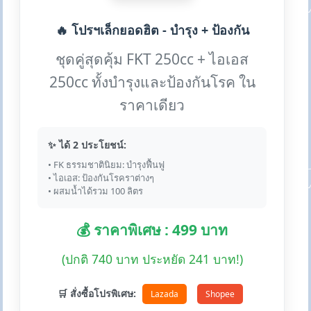
🔥 โปรฯเล็กยอดฮิต - บำรุง + ป้องกัน
ชุดคู่สุดคุ้ม FKT 250cc + ไอเอส
250cc ทั้งบำรุงและป้องกันโรค ใน
ราคาเดียว
✨ ได้ 2 ประโยชน์:
• FK ธรรมชาตินิยม: บำรุงฟื้นฟู
• ไอเอส: ป้องกันโรคราต่างๆ
• ผสมน้ำได้รวม 100 ลิตร
💰 ราคาพิเศษ : 499 บาท
(ปกติ 740 บาท ประหยัด 241 บาท!)
🛒 สั่งซื้อโปรพิเศษ:
Lazada
Shopee