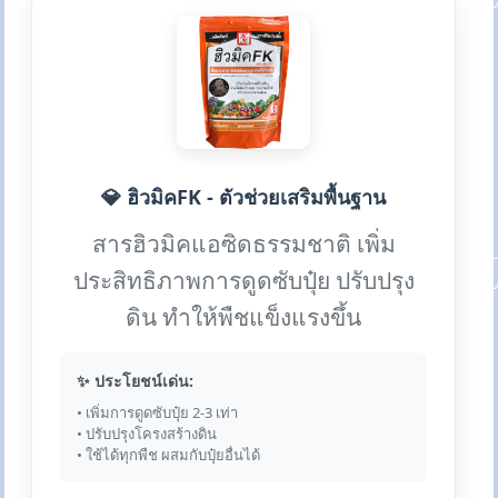
💎 ฮิวมิคFK - ตัวช่วยเสริมพื้นฐาน
สารฮิวมิคแอซิดธรรมชาติ เพิ่ม
ประสิทธิภาพการดูดซับปุ๋ย ปรับปรุง
ดิน ทำให้พืชแข็งแรงขึ้น
✨ ประโยชน์เด่น:
• เพิ่มการดูดซับปุ๋ย 2-3 เท่า
• ปรับปรุงโครงสร้างดิน
• ใช้ได้ทุกพืช ผสมกับปุ๋ยอื่นได้