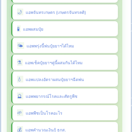
แอพจันทรเกษตร (เกษตรจันทรคติ)
แอพผสมปุ๋ย
แอพพรุ่งนี้พ่นปุ๋ยยาฯได้ไหม
แอพเช็คปุ๋ยยาฯคู่นี้ผสมกันได้ไหม
แอพแปลงอัตราผสมปุ๋ยยาฯฉีดพ่น
แอพพยากรณ์โรคและศัตรูพืช
แอพพืชเป็นโรคอะไร
แอพคำนวณเงินกู้ ธกส.