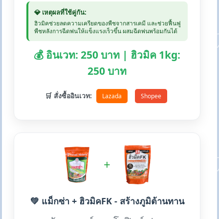
💎 เหตุผลที่ใช้คู่กัน:
ฮิวมิคช่วยลดความเครียดของพืชจากสารเคมี และช่วยฟื้นฟู
พืชหลังการฉีดพ่นให้แข็งแรงเร็วขึ้น ผสมฉีดพ่นพร้อมกันได้
💰 อินเวท: 250 บาท | ฮิวมิค 1kg:
250 บาท
🛒 สั่งซื้ออินเวท:
Lazada
Shopee
+
💚 แม็กซ่า + ฮิวมิคFK - สร้างภูมิต้านทาน