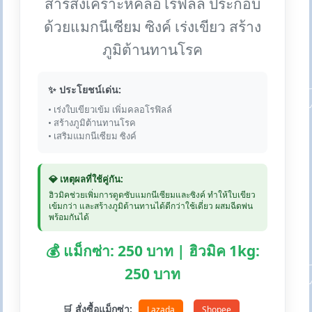
สารสังเคราะห์คลอโรฟิลล์ ประกอบ
ด้วยแมกนีเซียม ซิงค์ เร่งเขียว สร้าง
ภูมิต้านทานโรค
✨ ประโยชน์เด่น:
• เร่งใบเขียวเข้ม เพิ่มคลอโรฟิลล์
• สร้างภูมิต้านทานโรค
• เสริมแมกนีเซียม ซิงค์
💎 เหตุผลที่ใช้คู่กัน:
ฮิวมิคช่วยเพิ่มการดูดซับแมกนีเซียมและซิงค์ ทำให้ใบเขียว
เข้มกว่า และสร้างภูมิต้านทานได้ดีกว่าใช้เดี่ยว ผสมฉีดพ่น
พร้อมกันได้
💰 แม็กซ่า: 250 บาท | ฮิวมิค 1kg:
250 บาท
🛒 สั่งซื้อแม็กซ่า:
Lazada
Shopee