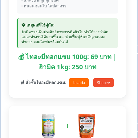
• แมลงปากดูดทุกชนิด
• หนอนชอนใบ โล่ปลาดาว
💎 เหตุผลที่ใช้คู่กัน:
ฮิวมิคช่วยเพิ่มประสิทธิภาพการติดผิวใบ ทำให้สารกำจัด
แมลงทำงานได้นานขึ้น และช่วยฟื้นฟูพืชหลังถูกแมลง
ทำลาย ผสมฉีดพ่นพร้อมกันได้
💰 ไทอะมีทอกแซม 100g: 69 บาท |
ฮิวมิค 1kg: 250 บาท
🛒 สั่งซื้อไทอะมีทอกแซม:
Lazada
Shopee
+