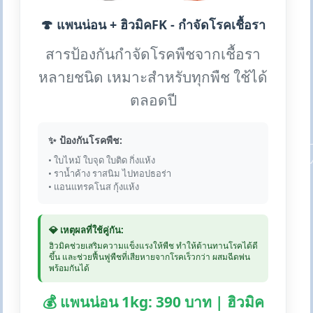
🍄 แพนน่อน + ฮิวมิคFK - กำจัดโรคเชื้อรา
สารป้องกันกำจัดโรคพืชจากเชื้อรา
หลายชนิด เหมาะสำหรับทุกพืช ใช้ได้
ตลอดปี
✨ ป้องกันโรคพืช:
• ใบไหม้ ใบจุด ใบติด กิ่งแห้ง
• ราน้ำค้าง ราสนิม ไปทอปธอร่า
• แอนแทรคโนส กุ้งแห้ง
💎 เหตุผลที่ใช้คู่กัน:
ฮิวมิคช่วยเสริมความแข็งแรงให้พืช ทำให้ต้านทานโรคได้ดี
ขึ้น และช่วยฟื้นฟูพืชที่เสียหายจากโรคเร็วกว่า ผสมฉีดพ่น
พร้อมกันได้
💰 แพนน่อน 1kg: 390 บาท | ฮิวมิค