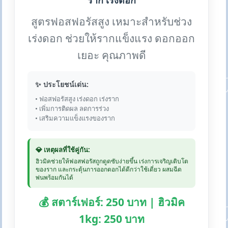
ราก เร่งดอก
สูตรฟอสฟอรัสสูง เหมาะสำหรับช่วง
เร่งดอก ช่วยให้รากแข็งแรง ดอกออก
เยอะ คุณภาพดี
✨ ประโยชน์เด่น:
• ฟอสฟอรัสสูง เร่งดอก เร่งราก
• เพิ่มการติดผล ลดการร่วง
• เสริมความแข็งแรงของราก
💎 เหตุผลที่ใช้คู่กัน:
ฮิวมิคช่วยให้ฟอสฟอรัสถูกดูดซับง่ายขึ้น เร่งการเจริญเติบโต
ของราก และกระตุ้นการออกดอกได้ดีกว่าใช้เดี่ยว ผสมฉีด
พ่นพร้อมกันได้
💰 สตาร์เฟอร์: 250 บาท | ฮิวมิค
1kg: 250 บาท