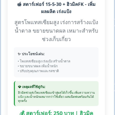
🍯 สตาร์เฟอร์ 15-5-30 + ฮิวมิคFK - เพิ่ม
ผลผลิต เร่งแป้ง
สูตรโพแทสเซียมสูง เร่งการสร้างแป้ง
น้ำตาล ขยายขนาดผล เหมาะสำหรับ
ช่วงเก็บเกี่ยว
✨ ประโยชน์เด่น:
• โพแทสเซียมสูง เร่งแป้ง สร้างน้ำตาล
• ขยายขนาดผล เพิ่มน้ำหนัก
• ปรับปรุงคุณภาพและรสชาติ
💎 เหตุผลที่ใช้คู่กัน:
ฮิวมิคช่วยส่งโพแทสเซียมเข้าสู่ผลได้เร็วขึ้น เพิ่มความหวาน
แป้ง และน้ำหนักผลมากกว่าใช้เดี่ยว ผสมฉีดพ่นพร้อมกันได้
ทุกครั้ง
💰 สตาร์เฟอร์: 250 บาท | ฮิวมิค