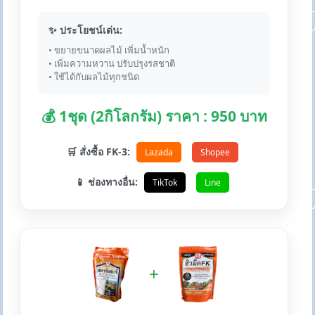
✨ ประโยชน์เด่น:
• ขยายขนาดผลไม้ เพิ่มน้ำหนัก
• เพิ่มความหวาน ปรับปรุงรสชาติ
• ใช้ได้กับผลไม้ทุกชนิด
💰 1ชุด (2กิโลกรัม) ราคา : 950 บาท
🛒 สั่งซื้อ FK-3:
Lazada
Shopee
📱 ช่องทางอื่น:
TikTok
Line
+