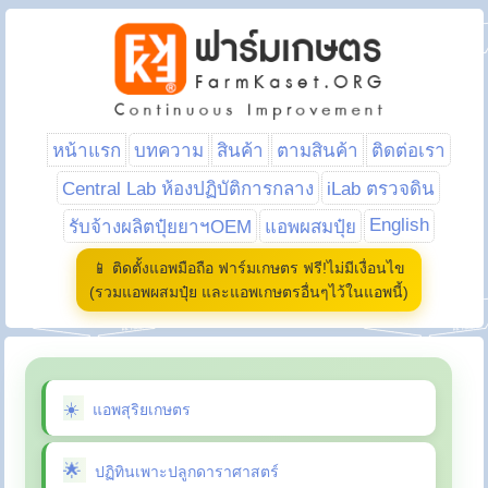
หน้าแรก
บทความ
สินค้า
ตามสินค้า
ติดต่อเรา
Central Lab ห้องปฏิบัติการกลาง
iLab ตรวจดิน
English
รับจ้างผลิตปุ๋ยยาฯOEM
แอพผสมปุ๋ย
📱 ติดตั้งแอพมือถือ ฟาร์มเกษตร ฟรี!ไม่มีเงื่อนไข
(รวมแอพผสมปุ๋ย และแอพเกษตรอื่นๆไว้ในแอพนี้)
แอพสุริยเกษตร
ปฏิทินเพาะปลูกดาราศาสตร์