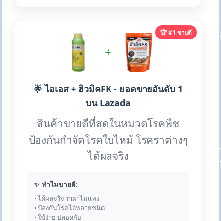
🏆 #1 ขายดี
+
🌟 ไอเอส + ฮิวมิคFK - ยอดขายอันดับ 1
บน Lazada
สินค้าขายดีที่สุดในหมวดโรคพืช
ป้องกันกำจัดโรคใบไหม้ โรคราต่างๆ
ได้ผลจริง
✨ ทำไมขายดี:
• ได้ผลจริง ราคาไม่แพง
• ป้องกันโรคได้หลายชนิด
• ใช้ง่าย ปลอดภัย