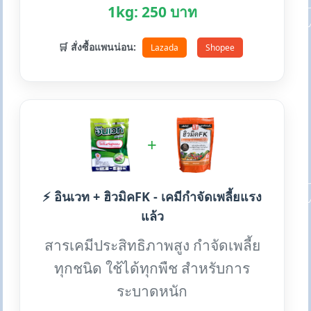
1kg: 250 บาท
🛒 สั่งซื้อแพนน่อน:
Lazada
Shopee
+
⚡ อินเวท + ฮิวมิคFK - เคมีกำจัดเพลี้ยแรง
แล้ว
สารเคมีประสิทธิภาพสูง กำจัดเพลี้ย
ทุกชนิด ใช้ได้ทุกพืช สำหรับการ
ระบาดหนัก