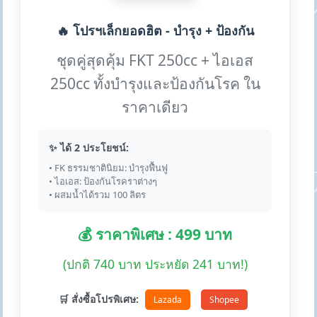
🔥 โปรฯเล็กยอดฮิต - บำรุง + ป้องกัน
ชุดคู่สุดคุ้ม FKT 250cc + ไอเอส
250cc ทั้งบำรุงและป้องกันโรค ใน
ราคาเดียว
✨ ได้ 2 ประโยชน์:
• FK ธรรมชาตินิยม: บำรุงฟื้นฟู
• ไอเอส: ป้องกันโรคราต่างๆ
• ผสมน้ำได้รวม 100 ลิตร
💰 ราคาพิเศษ : 499 บาท
(ปกติ 740 บาท ประหยัด 241 บาท!)
🛒 สั่งซื้อโปรพิเศษ:
Lazada
Shopee