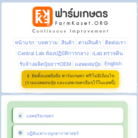
หน้าแรก
บทความ
สินค้า
ตามสินค้า
ติดต่อเรา
Central Lab ห้องปฏิบัติการกลาง
iLab ตรวจดิน
English
รับจ้างผลิตปุ๋ยยาฯOEM
แอพผสมปุ๋ย
📱 ติดตั้งแอพมือถือ ฟาร์มเกษตร ฟรี!ไม่มีเงื่อนไข
(รวมแอพผสมปุ๋ย และแอพเกษตรอื่นๆไว้ในแอพนี้)
แอพสุริยเกษตร
ปฏิทินเพาะปลูกดาราศาสตร์