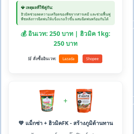
💎 เหตุผลที่ใช้คู่กัน:
ฮิวมิคช่วยลดความเครียดของพืชจากสารเคมี และช่วยฟื้นฟู
พืชหลังการฉีดพ่นให้แข็งแรงเร็วขึ้น ผสมฉีดพ่นพร้อมกันได้
💰 อินเวท: 250 บาท | ฮิวมิค 1kg:
250 บาท
🛒 สั่งซื้ออินเวท:
Lazada
Shopee
+
💚 แม็กซ่า + ฮิวมิคFK - สร้างภูมิต้านทาน