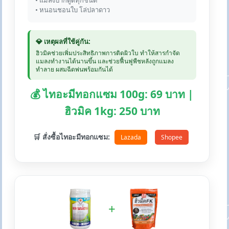
• แมลงปากดูดทุกชนิด
• หนอนชอนใบ โล่ปลาดาว
💎 เหตุผลที่ใช้คู่กัน:
ฮิวมิคช่วยเพิ่มประสิทธิภาพการติดผิวใบ ทำให้สารกำจัด
แมลงทำงานได้นานขึ้น และช่วยฟื้นฟูพืชหลังถูกแมลง
ทำลาย ผสมฉีดพ่นพร้อมกันได้
💰 ไทอะมีทอกแซม 100g: 69 บาท |
ฮิวมิค 1kg: 250 บาท
🛒 สั่งซื้อไทอะมีทอกแซม:
Lazada
Shopee
+