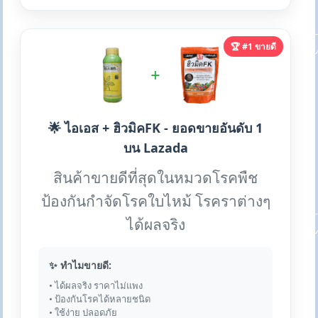
🏆 #1 ขายดี
+
🌟 ไอเอส + ฮิวมิคFK - ยอดขายอันดับ 1
บน Lazada
สินค้าขายดีที่สุดในหมวดโรคพืช
ป้องกันกำจัดโรคใบไหม้ โรคราต่างๆ
ได้ผลจริง
✨ ทำไมขายดี:
• ได้ผลจริง ราคาไม่แพง
• ป้องกันโรคได้หลายชนิด
• ใช้ง่าย ปลอดภัย