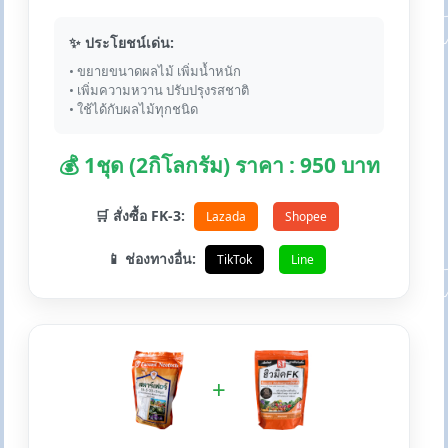
✨ ประโยชน์เด่น:
• ขยายขนาดผลไม้ เพิ่มน้ำหนัก
• เพิ่มความหวาน ปรับปรุงรสชาติ
• ใช้ได้กับผลไม้ทุกชนิด
💰 1ชุด (2กิโลกรัม) ราคา : 950 บาท
🛒 สั่งซื้อ FK-3:
Lazada
Shopee
📱 ช่องทางอื่น:
TikTok
Line
+