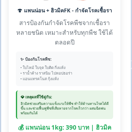
🍄 แพนน่อน + ฮิวมิคFK - กำจัดโรคเชื้อรา
สารป้องกันกำจัดโรคพืชจากเชื้อรา
หลายชนิด เหมาะสำหรับทุกพืช ใช้ได้
ตลอดปี
✨ ป้องกันโรคพืช:
• ใบไหม้ ใบจุด ใบติด กิ่งแห้ง
• ราน้ำค้าง ราสนิม ไปทอปธอร่า
• แอนแทรคโนส กุ้งแห้ง
💎 เหตุผลที่ใช้คู่กัน:
ฮิวมิคช่วยเสริมความแข็งแรงให้พืช ทำให้ต้านทานโรคได้ดี
ขึ้น และช่วยฟื้นฟูพืชที่เสียหายจากโรคเร็วกว่า ผสมฉีดพ่น
พร้อมกันได้
💰 แพนน่อน 1kg: 390 บาท | ฮิวมิค