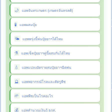
แอพจันทรเกษตร (เกษตรจันทรคติ)
แอพผสมปุ๋ย
แอพพรุ่งนี้พ่นปุ๋ยยาฯได้ไหม
แอพเช็คปุ๋ยยาฯคู่นี้ผสมกันได้ไหม
แอพแปลงอัตราผสมปุ๋ยยาฯฉีดพ่น
แอพพยากรณ์โรคและศัตรูพืช
แอพพืชเป็นโรคอะไร
แอพคำนวณเงินกู้ ธกส.