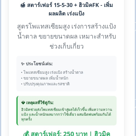
🍯 สตาร์เฟอร์ 15-5-30 + ฮิวมิคFK - เพิ่ม
ผลผลิต เร่งแป้ง
สูตรโพแทสเซียมสูง เร่งการสร้างแป้ง
น้ำตาล ขยายขนาดผล เหมาะสำหรับ
ช่วงเก็บเกี่ยว
✨ ประโยชน์เด่น:
• โพแทสเซียมสูง เร่งแป้ง สร้างน้ำตาล
• ขยายขนาดผล เพิ่มน้ำหนัก
• ปรับปรุงคุณภาพและรสชาติ
💎 เหตุผลที่ใช้คู่กัน:
ฮิวมิคช่วยส่งโพแทสเซียมเข้าสู่ผลได้เร็วขึ้น เพิ่มความหวาน
แป้ง และน้ำหนักผลมากกว่าใช้เดี่ยว ผสมฉีดพ่นพร้อมกันได้
ทุกครั้ง
💰 สตาร์เฟอร์: 250 บาท | ฮิวมิค