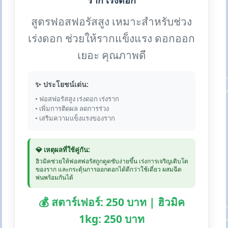
ราก เร่งดอก
สูตรฟอสฟอรัสสูง เหมาะสำหรับช่วง
เร่งดอก ช่วยให้รากแข็งแรง ดอกออก
เยอะ คุณภาพดี
✨ ประโยชน์เด่น:
• ฟอสฟอรัสสูง เร่งดอก เร่งราก
• เพิ่มการติดผล ลดการร่วง
• เสริมความแข็งแรงของราก
💎 เหตุผลที่ใช้คู่กัน:
ฮิวมิคช่วยให้ฟอสฟอรัสถูกดูดซับง่ายขึ้น เร่งการเจริญเติบโต
ของราก และกระตุ้นการออกดอกได้ดีกว่าใช้เดี่ยว ผสมฉีด
พ่นพร้อมกันได้
💰 สตาร์เฟอร์: 250 บาท | ฮิวมิค
1kg: 250 บาท