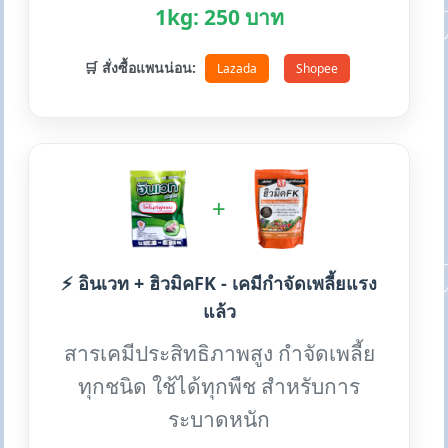
1kg: 250 บาท
🛒 สั่งซื้อแพนน่อน:
Lazada
Shopee
+
⚡ อินเวท + ฮิวมิคFK - เคมีกำจัดเพลี้ยแรง
แล้ว
สารเคมีประสิทธิภาพสูง กำจัดเพลี้ย
ทุกชนิด ใช้ได้ทุกพืช สำหรับการ
ระบาดหนัก