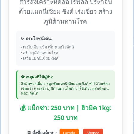
สารสังเคราะห์คลอโรฟิลล์ ประกอบ
ด้วยแมกนีเซียม ซิงค์ เร่งเขียว สร้าง
ภูมิต้านทานโรค
✨ ประโยชน์เด่น:
• เร่งใบเขียวเข้ม เพิ่มคลอโรฟิลล์
• สร้างภูมิต้านทานโรค
• เสริมแมกนีเซียม ซิงค์
💎 เหตุผลที่ใช้คู่กัน:
ฮิวมิคช่วยเพิ่มการดูดซับแมกนีเซียมและซิงค์ ทำให้ใบเขียว
เข้มกว่า และสร้างภูมิต้านทานได้ดีกว่าใช้เดี่ยว ผสมฉีดพ่น
พร้อมกันได้
💰 แม็กซ่า: 250 บาท | ฮิวมิค 1kg:
250 บาท
🛒 สั่งซื้อแม็กซ่า:
Lazada
Shopee