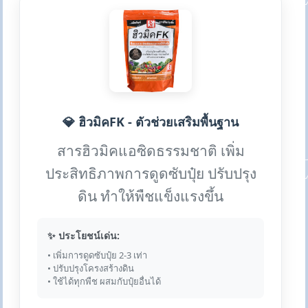
💎 ฮิวมิคFK - ตัวช่วยเสริมพื้นฐาน
สารฮิวมิคแอซิดธรรมชาติ เพิ่ม
ประสิทธิภาพการดูดซับปุ๋ย ปรับปรุง
ดิน ทำให้พืชแข็งแรงขึ้น
✨ ประโยชน์เด่น:
• เพิ่มการดูดซับปุ๋ย 2-3 เท่า
• ปรับปรุงโครงสร้างดิน
• ใช้ได้ทุกพืช ผสมกับปุ๋ยอื่นได้