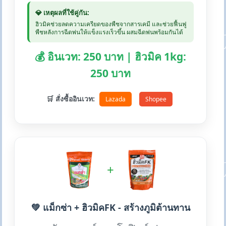
💎 เหตุผลที่ใช้คู่กัน:
ฮิวมิคช่วยลดความเครียดของพืชจากสารเคมี และช่วยฟื้นฟู
พืชหลังการฉีดพ่นให้แข็งแรงเร็วขึ้น ผสมฉีดพ่นพร้อมกันได้
💰 อินเวท: 250 บาท | ฮิวมิค 1kg:
250 บาท
🛒 สั่งซื้ออินเวท:
Lazada
Shopee
+
💚 แม็กซ่า + ฮิวมิคFK - สร้างภูมิต้านทาน