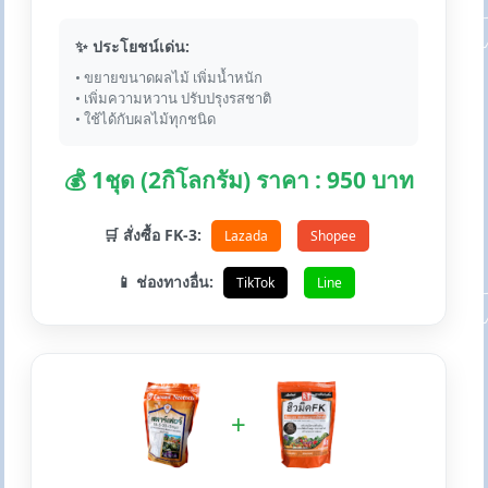
✨ ประโยชน์เด่น:
• ขยายขนาดผลไม้ เพิ่มน้ำหนัก
• เพิ่มความหวาน ปรับปรุงรสชาติ
• ใช้ได้กับผลไม้ทุกชนิด
💰 1ชุด (2กิโลกรัม) ราคา : 950 บาท
🛒 สั่งซื้อ FK-3:
Lazada
Shopee
📱 ช่องทางอื่น:
TikTok
Line
+