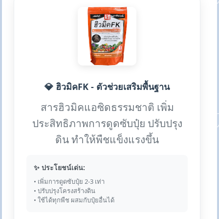
💎 ฮิวมิคFK - ตัวช่วยเสริมพื้นฐาน
สารฮิวมิคแอซิดธรรมชาติ เพิ่ม
ประสิทธิภาพการดูดซับปุ๋ย ปรับปรุง
ดิน ทำให้พืชแข็งแรงขึ้น
✨ ประโยชน์เด่น:
• เพิ่มการดูดซับปุ๋ย 2-3 เท่า
• ปรับปรุงโครงสร้างดิน
• ใช้ได้ทุกพืช ผสมกับปุ๋ยอื่นได้