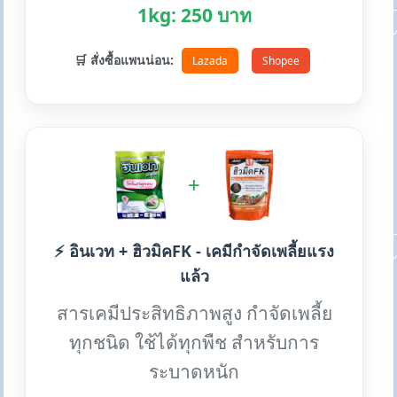
1kg: 250 บาท
🛒 สั่งซื้อแพนน่อน:
Lazada
Shopee
+
⚡ อินเวท + ฮิวมิคFK - เคมีกำจัดเพลี้ยแรง
แล้ว
สารเคมีประสิทธิภาพสูง กำจัดเพลี้ย
ทุกชนิด ใช้ได้ทุกพืช สำหรับการ
ระบาดหนัก