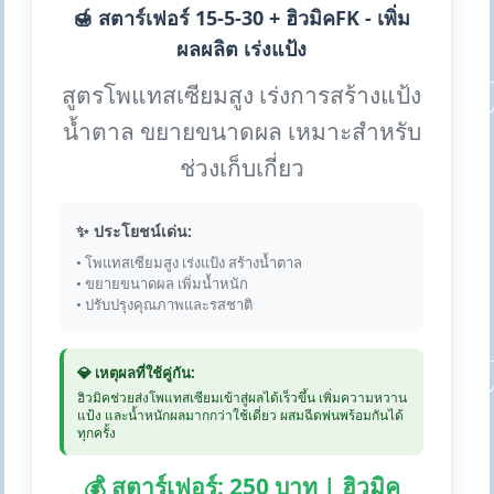
🍯 สตาร์เฟอร์ 15-5-30 + ฮิวมิคFK - เพิ่ม
ผลผลิต เร่งแป้ง
สูตรโพแทสเซียมสูง เร่งการสร้างแป้ง
น้ำตาล ขยายขนาดผล เหมาะสำหรับ
ช่วงเก็บเกี่ยว
✨ ประโยชน์เด่น:
• โพแทสเซียมสูง เร่งแป้ง สร้างน้ำตาล
• ขยายขนาดผล เพิ่มน้ำหนัก
• ปรับปรุงคุณภาพและรสชาติ
💎 เหตุผลที่ใช้คู่กัน:
ฮิวมิคช่วยส่งโพแทสเซียมเข้าสู่ผลได้เร็วขึ้น เพิ่มความหวาน
แป้ง และน้ำหนักผลมากกว่าใช้เดี่ยว ผสมฉีดพ่นพร้อมกันได้
ทุกครั้ง
💰 สตาร์เฟอร์: 250 บาท | ฮิวมิค