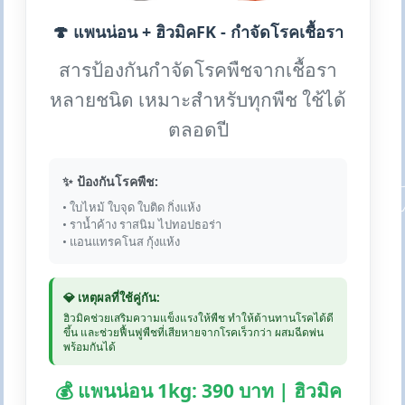
🍄 แพนน่อน + ฮิวมิคFK - กำจัดโรคเชื้อรา
สารป้องกันกำจัดโรคพืชจากเชื้อรา
หลายชนิด เหมาะสำหรับทุกพืช ใช้ได้
ตลอดปี
✨ ป้องกันโรคพืช:
• ใบไหม้ ใบจุด ใบติด กิ่งแห้ง
• ราน้ำค้าง ราสนิม ไปทอปธอร่า
• แอนแทรคโนส กุ้งแห้ง
💎 เหตุผลที่ใช้คู่กัน:
ฮิวมิคช่วยเสริมความแข็งแรงให้พืช ทำให้ต้านทานโรคได้ดี
ขึ้น และช่วยฟื้นฟูพืชที่เสียหายจากโรคเร็วกว่า ผสมฉีดพ่น
พร้อมกันได้
💰 แพนน่อน 1kg: 390 บาท | ฮิวมิค