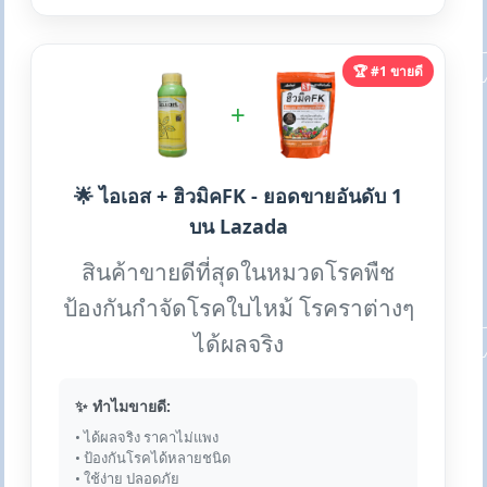
🏆 #1 ขายดี
+
🌟 ไอเอส + ฮิวมิคFK - ยอดขายอันดับ 1
บน Lazada
สินค้าขายดีที่สุดในหมวดโรคพืช
ป้องกันกำจัดโรคใบไหม้ โรคราต่างๆ
ได้ผลจริง
✨ ทำไมขายดี:
• ได้ผลจริง ราคาไม่แพง
• ป้องกันโรคได้หลายชนิด
• ใช้ง่าย ปลอดภัย