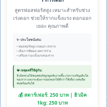
ราก เร่งดอก
สูตรฟอสฟอรัสสูง เหมาะสำหรับช่วง
เร่งดอก ช่วยให้รากแข็งแรง ดอกออก
เยอะ คุณภาพดี
✨ ประโยชน์เด่น:
• ฟอสฟอรัสสูง เร่งดอก เร่งราก
• เพิ่มการติดผล ลดการร่วง
• เสริมความแข็งแรงของราก
💎 เหตุผลที่ใช้คู่กัน:
ฮิวมิคช่วยให้ฟอสฟอรัสถูกดูดซับง่ายขึ้น เร่งการเจริญเติบโต
ของราก และกระตุ้นการออกดอกได้ดีกว่าใช้เดี่ยว ผสมฉีด
พ่นพร้อมกันได้
💰 สตาร์เฟอร์: 250 บาท | ฮิวมิค
1kg: 250 บาท