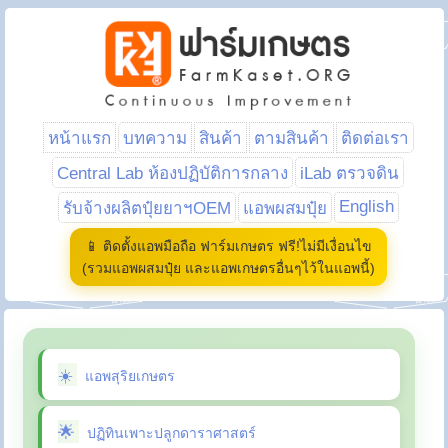
หน้าแรก
บทความ
สินค้า
ตามสินค้า
ติดต่อเรา
Central Lab ห้องปฏิบัติการกลาง
iLab ตรวจดิน
English
รับจ้างผลิตปุ๋ยยาฯOEM
แอพผสมปุ๋ย
📱 ติดตั้งแอพมือถือ ฟาร์มเกษตร ฟรี!ไม่มีเงื่อนไข
(รวมแอพผสมปุ๋ย และแอพเกษตรอื่นๆไว้ในแอพนี้)
แอพสุริยเกษตร
ปฏิทินเพาะปลูกดาราศาสตร์