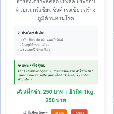
สารสังเคราะห์คลอโรฟิลล์ ประกอบ
ด้วยแมกนีเซียม ซิงค์ เร่งเขียว สร้าง
ภูมิต้านทานโรค
✨ ประโยชน์เด่น:
• เร่งใบเขียวเข้ม เพิ่มคลอโรฟิลล์
• สร้างภูมิต้านทานโรค
• เสริมแมกนีเซียม ซิงค์
💎 เหตุผลที่ใช้คู่กัน:
ฮิวมิคช่วยเพิ่มการดูดซับแมกนีเซียมและซิงค์ ทำให้ใบเขียว
เข้มกว่า และสร้างภูมิต้านทานได้ดีกว่าใช้เดี่ยว ผสมฉีดพ่น
พร้อมกันได้
💰 แม็กซ่า: 250 บาท | ฮิวมิค 1kg:
250 บาท
🛒 สั่งซื้อแม็กซ่า:
Lazada
Shopee