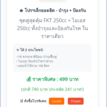
🔥 โปรฯเล็กยอดฮิต - บำรุง + ป้องกัน
ชุดคู่สุดคุ้ม FKT 250cc + ไอเอส
250cc ทั้งบำรุงและป้องกันโรค ใน
ราคาเดียว
✨ ได้ 2 ประโยชน์:
• FK ธรรมชาตินิยม: บำรุงฟื้นฟู
• ไอเอส: ป้องกันโรคราต่างๆ
• ผสมน้ำได้รวม 100 ลิตร
💰 ราคาพิเศษ : 499 บาท
(ปกติ 740 บาท ประหยัด 241 บาท!)
🛒 สั่งซื้อโปรพิเศษ:
Lazada
Shopee