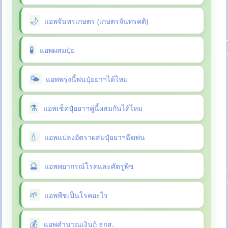
แอพจันทรเกษตร (เกษตรจันทรคติ)
แอพผสมปุ๋ย
แอพพรุ่งนี้พ่นปุ๋ยยาฯได้ไหม
แอพเช็คปุ๋ยยาฯคู่นี้ผสมกันได้ไหม
แอพแปลงอัตราผสมปุ๋ยยาฯฉีดพ่น
แอพพยากรณ์โรคและศัตรูพืช
แอพพืชเป็นโรคอะไร
แอพคำนวณเงินกู้ ธกส.