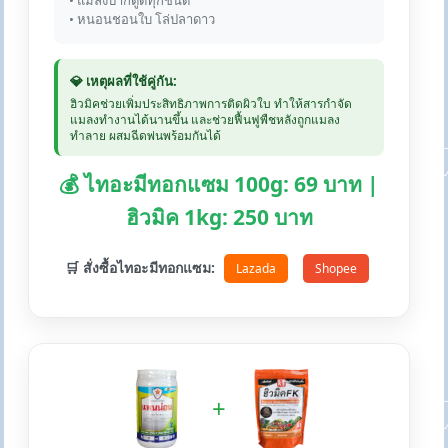
• แมลงปากดูดทุกชนิด
• หนอนชอนใบ โล่ปลาดาว
💎 เหตุผลที่ใช้คู่กัน:
ฮิวมิคช่วยเพิ่มประสิทธิภาพการติดผิวใบ ทำให้สารกำจัด
แมลงทำงานได้นานขึ้น และช่วยฟื้นฟูพืชหลังถูกแมลง
ทำลาย ผสมฉีดพ่นพร้อมกันได้
💰 ไทอะมีทอกแซม 100g: 69 บาท |
ฮิวมิค 1kg: 250 บาท
🛒 สั่งซื้อไทอะมีทอกแซม:
Lazada
Shopee
+