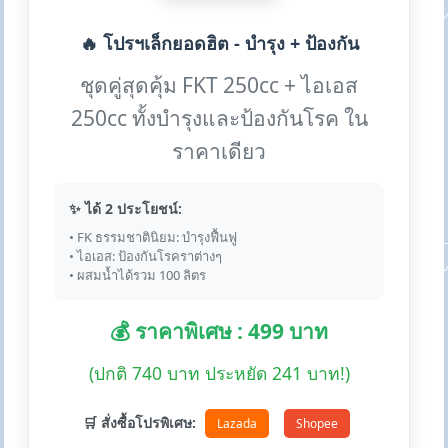
🔥 โปรฯเล็กยอดฮิต - บำรุง + ป้องกัน
ชุดคู่สุดคุ้ม FKT 250cc + ไอเอส
250cc ทั้งบำรุงและป้องกันโรค ใน
ราคาเดียว
✨ ได้ 2 ประโยชน์:
• FK ธรรมชาตินิยม: บำรุงฟื้นฟู
• ไอเอส: ป้องกันโรคราต่างๆ
• ผสมน้ำได้รวม 100 ลิตร
💰 ราคาพิเศษ : 499 บาท
(ปกติ 740 บาท ประหยัด 241 บาท!)
🛒 สั่งซื้อโปรพิเศษ:
Lazada
Shopee