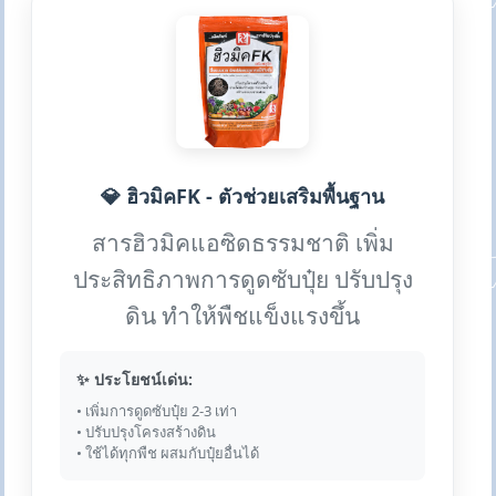
💎 ฮิวมิคFK - ตัวช่วยเสริมพื้นฐาน
สารฮิวมิคแอซิดธรรมชาติ เพิ่ม
ประสิทธิภาพการดูดซับปุ๋ย ปรับปรุง
ดิน ทำให้พืชแข็งแรงขึ้น
✨ ประโยชน์เด่น:
• เพิ่มการดูดซับปุ๋ย 2-3 เท่า
• ปรับปรุงโครงสร้างดิน
• ใช้ได้ทุกพืช ผสมกับปุ๋ยอื่นได้