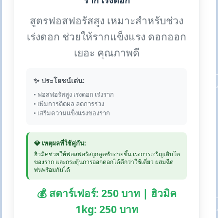
ราก เร่งดอก
สูตรฟอสฟอรัสสูง เหมาะสำหรับช่วง
เร่งดอก ช่วยให้รากแข็งแรง ดอกออก
เยอะ คุณภาพดี
✨ ประโยชน์เด่น:
• ฟอสฟอรัสสูง เร่งดอก เร่งราก
• เพิ่มการติดผล ลดการร่วง
• เสริมความแข็งแรงของราก
💎 เหตุผลที่ใช้คู่กัน:
ฮิวมิคช่วยให้ฟอสฟอรัสถูกดูดซับง่ายขึ้น เร่งการเจริญเติบโต
ของราก และกระตุ้นการออกดอกได้ดีกว่าใช้เดี่ยว ผสมฉีด
พ่นพร้อมกันได้
💰 สตาร์เฟอร์: 250 บาท | ฮิวมิค
1kg: 250 บาท