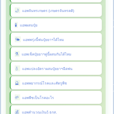
แอพจันทรเกษตร (เกษตรจันทรคติ)
แอพผสมปุ๋ย
แอพพรุ่งนี้พ่นปุ๋ยยาฯได้ไหม
แอพเช็คปุ๋ยยาฯคู่นี้ผสมกันได้ไหม
แอพแปลงอัตราผสมปุ๋ยยาฯฉีดพ่น
แอพพยากรณ์โรคและศัตรูพืช
แอพพืชเป็นโรคอะไร
แอพคำนวณเงินกู้ ธกส.