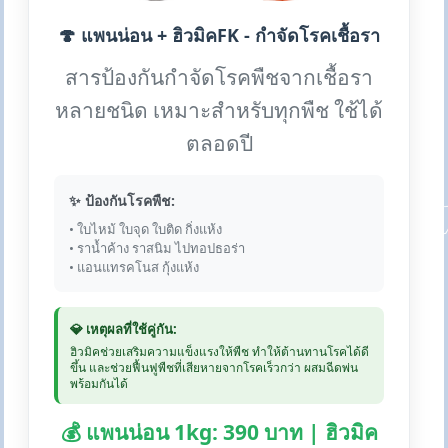
🍄 แพนน่อน + ฮิวมิคFK - กำจัดโรคเชื้อรา
สารป้องกันกำจัดโรคพืชจากเชื้อรา
หลายชนิด เหมาะสำหรับทุกพืช ใช้ได้
ตลอดปี
✨ ป้องกันโรคพืช:
• ใบไหม้ ใบจุด ใบติด กิ่งแห้ง
• ราน้ำค้าง ราสนิม ไปทอปธอร่า
• แอนแทรคโนส กุ้งแห้ง
💎 เหตุผลที่ใช้คู่กัน:
ฮิวมิคช่วยเสริมความแข็งแรงให้พืช ทำให้ต้านทานโรคได้ดี
ขึ้น และช่วยฟื้นฟูพืชที่เสียหายจากโรคเร็วกว่า ผสมฉีดพ่น
พร้อมกันได้
💰 แพนน่อน 1kg: 390 บาท | ฮิวมิค