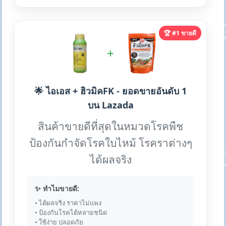
🏆 #1 ขายดี
+
🌟 ไอเอส + ฮิวมิคFK - ยอดขายอันดับ 1
บน Lazada
สินค้าขายดีที่สุดในหมวดโรคพืช
ป้องกันกำจัดโรคใบไหม้ โรคราต่างๆ
ได้ผลจริง
✨ ทำไมขายดี:
• ได้ผลจริง ราคาไม่แพง
• ป้องกันโรคได้หลายชนิด
• ใช้ง่าย ปลอดภัย