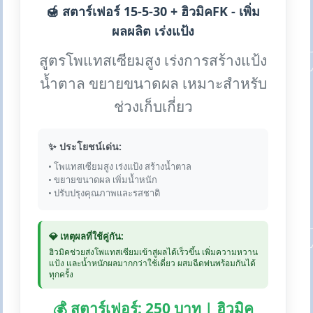
🍯 สตาร์เฟอร์ 15-5-30 + ฮิวมิคFK - เพิ่ม
ผลผลิต เร่งแป้ง
สูตรโพแทสเซียมสูง เร่งการสร้างแป้ง
น้ำตาล ขยายขนาดผล เหมาะสำหรับ
ช่วงเก็บเกี่ยว
✨ ประโยชน์เด่น:
• โพแทสเซียมสูง เร่งแป้ง สร้างน้ำตาล
• ขยายขนาดผล เพิ่มน้ำหนัก
• ปรับปรุงคุณภาพและรสชาติ
💎 เหตุผลที่ใช้คู่กัน:
ฮิวมิคช่วยส่งโพแทสเซียมเข้าสู่ผลได้เร็วขึ้น เพิ่มความหวาน
แป้ง และน้ำหนักผลมากกว่าใช้เดี่ยว ผสมฉีดพ่นพร้อมกันได้
ทุกครั้ง
💰 สตาร์เฟอร์: 250 บาท | ฮิวมิค