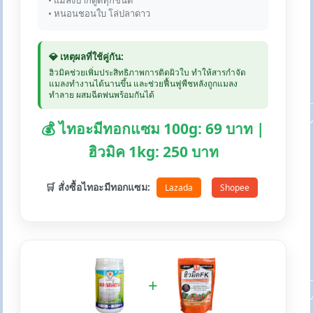
• แมลงปากดูดทุกชนิด
• หนอนชอนใบ โล่ปลาดาว
💎 เหตุผลที่ใช้คู่กัน:
ฮิวมิคช่วยเพิ่มประสิทธิภาพการติดผิวใบ ทำให้สารกำจัด
แมลงทำงานได้นานขึ้น และช่วยฟื้นฟูพืชหลังถูกแมลง
ทำลาย ผสมฉีดพ่นพร้อมกันได้
💰 ไทอะมีทอกแซม 100g: 69 บาท |
ฮิวมิค 1kg: 250 บาท
🛒 สั่งซื้อไทอะมีทอกแซม:
Lazada
Shopee
+