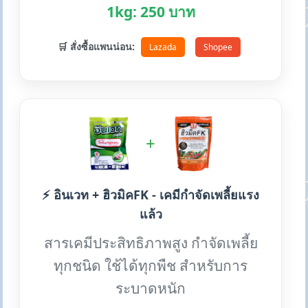
1kg: 250 บาท
🛒 สั่งซื้อแพนน่อน:
Lazada
Shopee
+
⚡ อินเวท + ฮิวมิคFK - เคมีกำจัดเพลี้ยแรง
แล้ว
สารเคมีประสิทธิภาพสูง กำจัดเพลี้ย
ทุกชนิด ใช้ได้ทุกพืช สำหรับการ
ระบาดหนัก