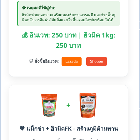
💎 เหตุผลที่ใช้คู่กัน:
ฮิวมิคช่วยลดความเครียดของพืชจากสารเคมี และช่วยฟื้นฟู
พืชหลังการฉีดพ่นให้แข็งแรงเร็วขึ้น ผสมฉีดพ่นพร้อมกันได้
💰 อินเวท: 250 บาท | ฮิวมิค 1kg:
250 บาท
🛒 สั่งซื้ออินเวท:
Lazada
Shopee
+
💚 แม็กซ่า + ฮิวมิคFK - สร้างภูมิต้านทาน