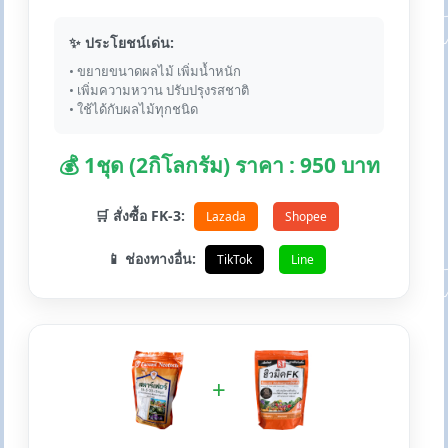
✨ ประโยชน์เด่น:
• ขยายขนาดผลไม้ เพิ่มน้ำหนัก
• เพิ่มความหวาน ปรับปรุงรสชาติ
• ใช้ได้กับผลไม้ทุกชนิด
💰 1ชุด (2กิโลกรัม) ราคา : 950 บาท
🛒 สั่งซื้อ FK-3:
Lazada
Shopee
📱 ช่องทางอื่น:
TikTok
Line
+