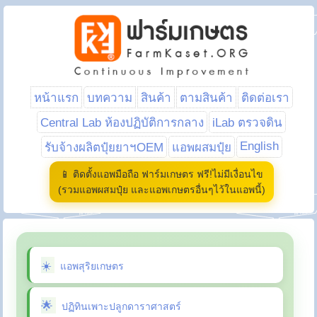
หน้าแรก
บทความ
สินค้า
ตามสินค้า
ติดต่อเรา
Central Lab ห้องปฏิบัติการกลาง
iLab ตรวจดิน
English
รับจ้างผลิตปุ๋ยยาฯOEM
แอพผสมปุ๋ย
📱 ติดตั้งแอพมือถือ ฟาร์มเกษตร ฟรี!ไม่มีเงื่อนไข
(รวมแอพผสมปุ๋ย และแอพเกษตรอื่นๆไว้ในแอพนี้)
แอพสุริยเกษตร
ปฏิทินเพาะปลูกดาราศาสตร์