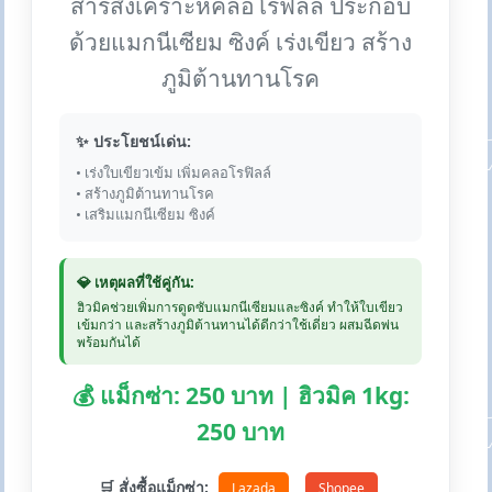
สารสังเคราะห์คลอโรฟิลล์ ประกอบ
ด้วยแมกนีเซียม ซิงค์ เร่งเขียว สร้าง
ภูมิต้านทานโรค
✨ ประโยชน์เด่น:
• เร่งใบเขียวเข้ม เพิ่มคลอโรฟิลล์
• สร้างภูมิต้านทานโรค
• เสริมแมกนีเซียม ซิงค์
💎 เหตุผลที่ใช้คู่กัน:
ฮิวมิคช่วยเพิ่มการดูดซับแมกนีเซียมและซิงค์ ทำให้ใบเขียว
เข้มกว่า และสร้างภูมิต้านทานได้ดีกว่าใช้เดี่ยว ผสมฉีดพ่น
พร้อมกันได้
💰 แม็กซ่า: 250 บาท | ฮิวมิค 1kg:
250 บาท
🛒 สั่งซื้อแม็กซ่า:
Lazada
Shopee