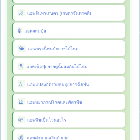
แอพจันทรเกษตร (เกษตรจันทรคติ)
แอพผสมปุ๋ย
แอพพรุ่งนี้พ่นปุ๋ยยาฯได้ไหม
แอพเช็คปุ๋ยยาฯคู่นี้ผสมกันได้ไหม
แอพแปลงอัตราผสมปุ๋ยยาฯฉีดพ่น
แอพพยากรณ์โรคและศัตรูพืช
แอพพืชเป็นโรคอะไร
แอพคำนวณเงินกู้ ธกส.