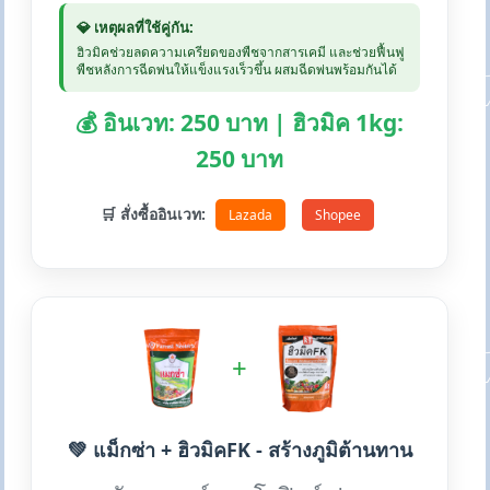
💎 เหตุผลที่ใช้คู่กัน:
ฮิวมิคช่วยลดความเครียดของพืชจากสารเคมี และช่วยฟื้นฟู
พืชหลังการฉีดพ่นให้แข็งแรงเร็วขึ้น ผสมฉีดพ่นพร้อมกันได้
💰 อินเวท: 250 บาท | ฮิวมิค 1kg:
250 บาท
🛒 สั่งซื้ออินเวท:
Lazada
Shopee
+
💚 แม็กซ่า + ฮิวมิคFK - สร้างภูมิต้านทาน