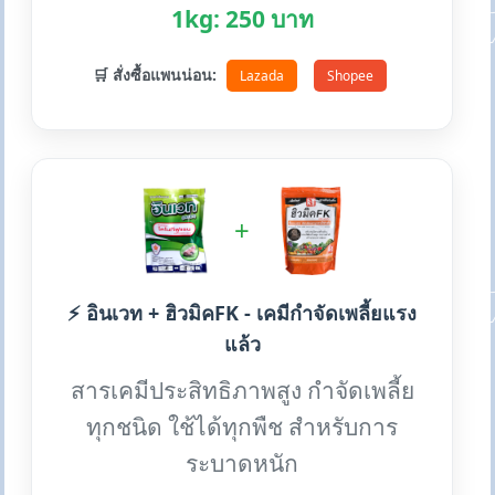
1kg: 250 บาท
🛒 สั่งซื้อแพนน่อน:
Lazada
Shopee
+
⚡ อินเวท + ฮิวมิคFK - เคมีกำจัดเพลี้ยแรง
แล้ว
สารเคมีประสิทธิภาพสูง กำจัดเพลี้ย
ทุกชนิด ใช้ได้ทุกพืช สำหรับการ
ระบาดหนัก