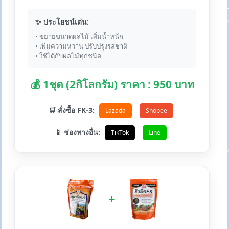
✨ ประโยชน์เด่น:
• ขยายขนาดผลไม้ เพิ่มน้ำหนัก
• เพิ่มความหวาน ปรับปรุงรสชาติ
• ใช้ได้กับผลไม้ทุกชนิด
💰 1ชุด (2กิโลกรัม) ราคา : 950 บาท
🛒 สั่งซื้อ FK-3:
Lazada
Shopee
📱 ช่องทางอื่น:
TikTok
Line
+