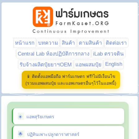
หน้าแรก
บทความ
สินค้า
ตามสินค้า
ติดต่อเรา
Central Lab ห้องปฏิบัติการกลาง
iLab ตรวจดิน
English
รับจ้างผลิตปุ๋ยยาฯOEM
แอพผสมปุ๋ย
📱 ติดตั้งแอพมือถือ ฟาร์มเกษตร ฟรี!ไม่มีเงื่อนไข
(รวมแอพผสมปุ๋ย และแอพเกษตรอื่นๆไว้ในแอพนี้)
แอพสุริยเกษตร
ปฏิทินเพาะปลูกดาราศาสตร์