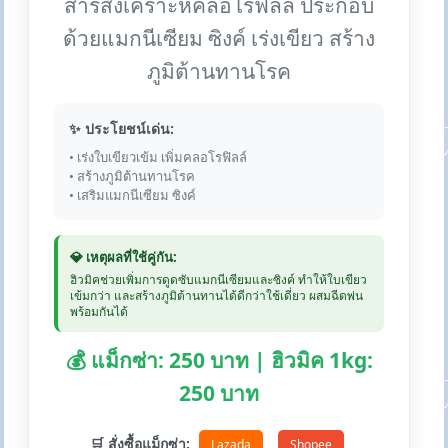
สารสังเคราะห์คลอโรฟิลล์ ประกอบ
ด้วยแมกนีเซียม ซิงค์ เร่งเขียว สร้าง
ภูมิต้านทานโรค
✨ ประโยชน์เด่น:
• เร่งใบเขียวเข้ม เพิ่มคลอโรฟิลล์
• สร้างภูมิต้านทานโรค
• เสริมแมกนีเซียม ซิงค์
💎 เหตุผลที่ใช้คู่กัน:
ฮิวมิคช่วยเพิ่มการดูดซับแมกนีเซียมและซิงค์ ทำให้ใบเขียว
เข้มกว่า และสร้างภูมิต้านทานได้ดีกว่าใช้เดี่ยว ผสมฉีดพ่น
พร้อมกันได้
💰 แม็กซ่า: 250 บาท | ฮิวมิค 1kg:
250 บาท
🛒 สั่งซื้อแม็กซ่า:
Lazada
Shopee