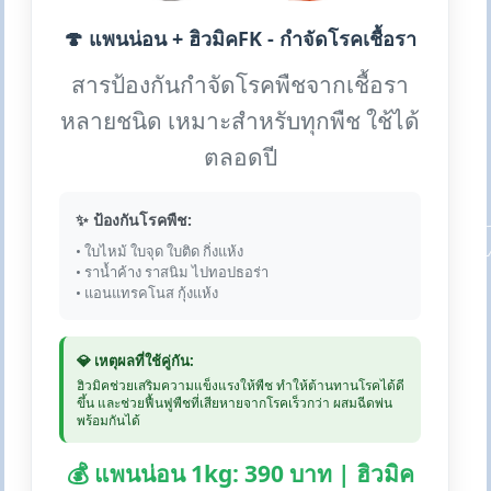
🍄 แพนน่อน + ฮิวมิคFK - กำจัดโรคเชื้อรา
สารป้องกันกำจัดโรคพืชจากเชื้อรา
หลายชนิด เหมาะสำหรับทุกพืช ใช้ได้
ตลอดปี
✨ ป้องกันโรคพืช:
• ใบไหม้ ใบจุด ใบติด กิ่งแห้ง
• ราน้ำค้าง ราสนิม ไปทอปธอร่า
• แอนแทรคโนส กุ้งแห้ง
💎 เหตุผลที่ใช้คู่กัน:
ฮิวมิคช่วยเสริมความแข็งแรงให้พืช ทำให้ต้านทานโรคได้ดี
ขึ้น และช่วยฟื้นฟูพืชที่เสียหายจากโรคเร็วกว่า ผสมฉีดพ่น
พร้อมกันได้
💰 แพนน่อน 1kg: 390 บาท | ฮิวมิค