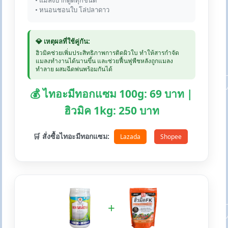
• แมลงปากดูดทุกชนิด
• หนอนชอนใบ โล่ปลาดาว
💎 เหตุผลที่ใช้คู่กัน:
ฮิวมิคช่วยเพิ่มประสิทธิภาพการติดผิวใบ ทำให้สารกำจัด
แมลงทำงานได้นานขึ้น และช่วยฟื้นฟูพืชหลังถูกแมลง
ทำลาย ผสมฉีดพ่นพร้อมกันได้
💰 ไทอะมีทอกแซม 100g: 69 บาท |
ฮิวมิค 1kg: 250 บาท
🛒 สั่งซื้อไทอะมีทอกแซม:
Lazada
Shopee
+