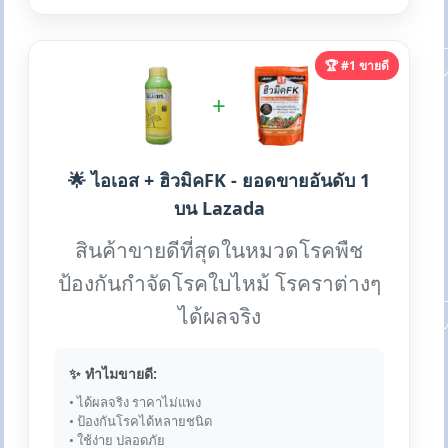
🏆 #1 ขายดี
+
🌟 ไอเอส + ฮิวมิคFK - ยอดขายอันดับ 1
บน Lazada
สินค้าขายดีที่สุดในหมวดโรคพืช
ป้องกันกำจัดโรคใบไหม้ โรคราต่างๆ
ได้ผลจริง
✨ ทำไมขายดี:
• ได้ผลจริง ราคาไม่แพง
• ป้องกันโรคได้หลายชนิด
• ใช้ง่าย ปลอดภัย