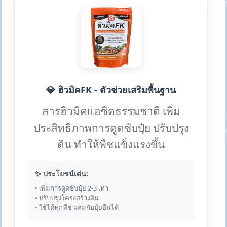
💎 ฮิวมิคFK - ตัวช่วยเสริมพื้นฐาน
สารฮิวมิคแอซิดธรรมชาติ เพิ่ม
ประสิทธิภาพการดูดซับปุ๋ย ปรับปรุง
ดิน ทำให้พืชแข็งแรงขึ้น
✨ ประโยชน์เด่น:
• เพิ่มการดูดซับปุ๋ย 2-3 เท่า
• ปรับปรุงโครงสร้างดิน
• ใช้ได้ทุกพืช ผสมกับปุ๋ยอื่นได้