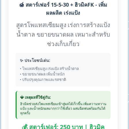
🍯 สตาร์เฟอร์ 15-5-30 + ฮิวมิคFK - เพิ่ม
ผลผลิต เร่งแป้ง
สูตรโพแทสเซียมสูง เร่งการสร้างแป้ง
น้ำตาล ขยายขนาดผล เหมาะสำหรับ
ช่วงเก็บเกี่ยว
✨ ประโยชน์เด่น:
• โพแทสเซียมสูง เร่งแป้ง สร้างน้ำตาล
• ขยายขนาดผล เพิ่มน้ำหนัก
• ปรับปรุงคุณภาพและรสชาติ
💎 เหตุผลที่ใช้คู่กัน:
ฮิวมิคช่วยส่งโพแทสเซียมเข้าสู่ผลได้เร็วขึ้น เพิ่มความหวาน
แป้ง และน้ำหนักผลมากกว่าใช้เดี่ยว ผสมฉีดพ่นพร้อมกันได้
ทุกครั้ง
💰 สตาร์เฟอร์: 250 บาท | ฮิวมิค