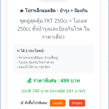
🔥 โปรฯเล็กยอดฮิต - บำรุง + ป้องกัน
ชุดคู่สุดคุ้ม FKT 250cc + ไอเอส
250cc ทั้งบำรุงและป้องกันโรค ใน
ราคาเดียว
✨ ได้ 2 ประโยชน์:
• FK ธรรมชาตินิยม: บำรุงฟื้นฟู
• ไอเอส: ป้องกันโรคราต่างๆ
• ผสมน้ำได้รวม 100 ลิตร
💰 ราคาพิเศษ : 499 บาท
(ปกติ 740 บาท ประหยัด 241 บาท!)
🛒 สั่งซื้อโปรพิเศษ:
Lazada
Shopee