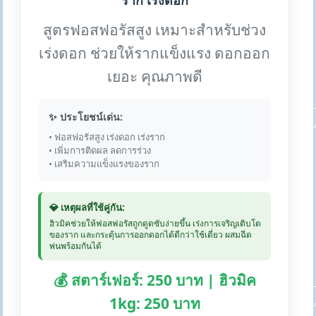
ราก เร่งดอก
สูตรฟอสฟอรัสสูง เหมาะสำหรับช่วง
เร่งดอก ช่วยให้รากแข็งแรง ดอกออก
เยอะ คุณภาพดี
✨ ประโยชน์เด่น:
• ฟอสฟอรัสสูง เร่งดอก เร่งราก
• เพิ่มการติดผล ลดการร่วง
• เสริมความแข็งแรงของราก
💎 เหตุผลที่ใช้คู่กัน:
ฮิวมิคช่วยให้ฟอสฟอรัสถูกดูดซับง่ายขึ้น เร่งการเจริญเติบโต
ของราก และกระตุ้นการออกดอกได้ดีกว่าใช้เดี่ยว ผสมฉีด
พ่นพร้อมกันได้
💰 สตาร์เฟอร์: 250 บาท | ฮิวมิค
1kg: 250 บาท