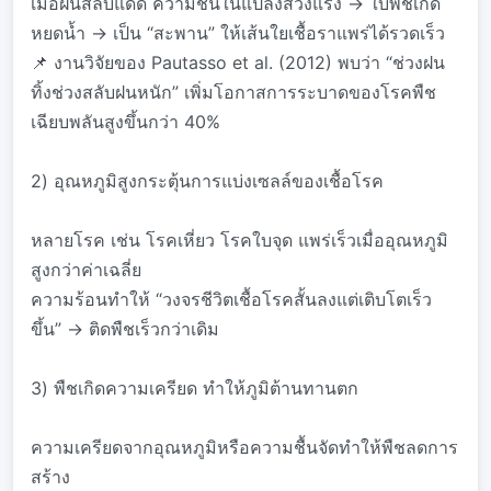
เมื่อฝนสลับแดด ความชื้นในแปลงสวิงแรง → ใบพืชเกิด
หยดน้ำ → เป็น “สะพาน” ให้เส้นใยเชื้อราแพร่ได้รวดเร็ว
📌 งานวิจัยของ Pautasso et al. (2012) พบว่า “ช่วงฝน
ทิ้งช่วงสลับฝนหนัก” เพิ่มโอกาสการระบาดของโรคพืช
เฉียบพลันสูงขึ้นกว่า 40%
2) อุณหภูมิสูงกระตุ้นการแบ่งเซลล์ของเชื้อโรค
หลายโรค เช่น โรคเหี่ยว โรคใบจุด แพร่เร็วเมื่ออุณหภูมิ
สูงกว่าค่าเฉลี่ย
ความร้อนทำให้ “วงจรชีวิตเชื้อโรคสั้นลงแต่เติบโตเร็ว
ขึ้น” → ติดพืชเร็วกว่าเดิม
3) พืชเกิดความเครียด ทำให้ภูมิต้านทานตก
ความเครียดจากอุณหภูมิหรือความชื้นจัดทำให้พืชลดการ
สร้าง