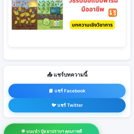
📤 แชร์บทความนี้
📘 แชร์ Facebook
🐦 แชร์ Twitter
🌟 แนะนำ ปุ๋ย ยาปราบฯ คุณภาพดี