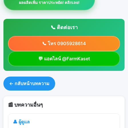
ผลผลิตเพิ่ม ราคาประหยัด! คลิกเลย!
📞 ติดต่อเรา
📞 โทร 0905928614
💬 แอดไลน์ @FarmKaset
← กลับหน้าบทความ
📰 บทความอื่นๆ
👤 ผู้ดูแล