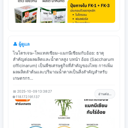
👤 ผู้ดูแล
ไนโตรเจน–โพแทสเซียม–แมกนีเซียมกับอ้อย: ธาตุ
สำคัญต่อผลผลิตและน้ำตาลสูง บทนำ อ้อย (Saccharum
officinarum) เป็นพืชเศรษฐกิจที่สำคัญของไทย การเพิ่ม
ผลผลิตลำต้นและปริมาณน้ำตาลเป็นสิ่งสำคัญสำหรับ
เกษตรกร...
📅 2025-10-09 13:38:27
อ่านต่อ...
🌐 118.172.191.137