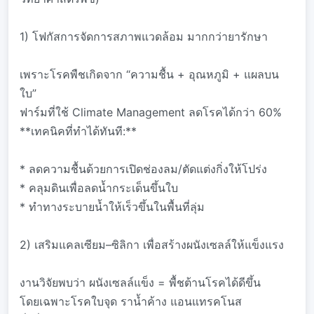
1) โฟกัสการจัดการสภาพแวดล้อม มากกว่ายารักษา
เพราะโรคพืชเกิดจาก “ความชื้น + อุณหภูมิ + แผลบน
ใบ”
ฟาร์มที่ใช้ Climate Management ลดโรคได้กว่า 60%
**เทคนิคที่ทำได้ทันที:**
* ลดความชื้นด้วยการเปิดช่องลม/ตัดแต่งกิ่งให้โปร่ง
* คลุมดินเพื่อลดน้ำกระเด็นขึ้นใบ
* ทำทางระบายน้ำให้เร็วขึ้นในพื้นที่ลุ่ม
2) เสริมแคลเซียม–ซิลิกา เพื่อสร้างผนังเซลล์ให้แข็งแรง
งานวิจัยพบว่า ผนังเซลล์แข็ง = พื้ชต้านโรคได้ดีขึ้น
โดยเฉพาะโรคใบจุด ราน้ำค้าง แอนแทรคโนส