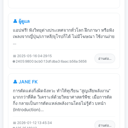
👤 ผู้ดูแล
แอปฟรี! ฟังวิทยุต่างประเทศจากทั่วโลก ฝึกภาษา หรือฟัง
เพลงจากญี่ปุ่น/เกาหลี/ยุโรปก็ได้ ไม่มีโฆษณา ใช้งานง่าย
...
📅 2025-05-16 04:29:15
อ่านต่อ...
🌐 2405:9800:bcb0:13df:dba3:6aac:b56a:5656
👤 JANE FK
การตัดแต่งกิ่งผิดจังหวะ ทำให้ทุเรียน “สูญเสียพลังงาน”
มากกว่าที่คิด วิเคราะห์ด้วยวิทยาศาสตร์พืช: เมื่อการตัด
กิ่ง กลายเป็นการตัดแหล่งพลังงานโดยไม่รู้ตัว บทนำ
(Introduction)...
📅 2026-01-12 13:45:34
อ่านต่อ...