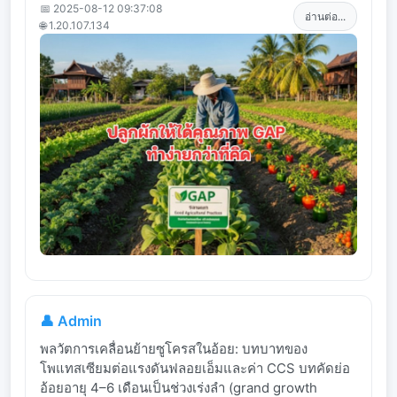
📅 2025-08-12 09:37:08
อ่านต่อ...
🌐 1.20.107.134
👤 Admin
พลวัตการเคลื่อนย้ายซูโครสในอ้อย: บทบาทของ
โพแทสเซียมต่อแรงดันฟลอยเอ็มและค่า CCS บทคัดย่อ
อ้อยอายุ 4–6 เดือนเป็นช่วงเร่งลำ (grand growth