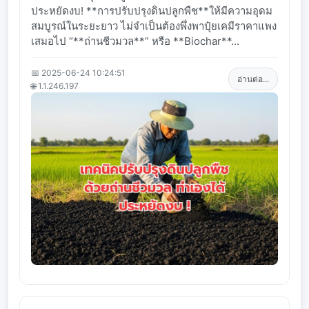
ประหยัดงบ! **การปรับปรุงดินปลูกพืช**ให้มีความอุดม
สมบูรณ์ในระยะยาว ไม่จำเป็นต้องพึ่งพาปุ๋ยเคมีราคาแพง
เสมอไป “**ถ่านชีวมวล**” หรือ **Biochar**...
📅 2025-06-24 10:24:51
อ่านต่อ...
🌐 1.1.246.197