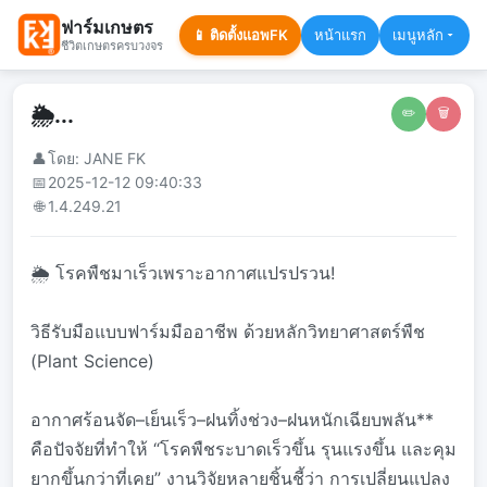
ฟาร์มเกษตร
📱 ติดตั้งแอพFK
หน้าแรก
เมนูหลัก
ชีวิตเกษตรครบวงจร
🌦️...
✏️
🗑️
👤
โดย: JANE FK
📅
2025-12-12 09:40:33
🌐
1.4.249.21
🌦️ โรคพืชมาเร็วเพราะอากาศแปรปรวน!
วิธีรับมือแบบฟาร์มมืออาชีพ ด้วยหลักวิทยาศาสตร์พืช
(Plant Science)
อากาศร้อนจัด–เย็นเร็ว–ฝนทิ้งช่วง–ฝนหนักเฉียบพลัน**
คือปัจจัยที่ทำให้ “โรคพืชระบาดเร็วขึ้น รุนแรงขึ้น และคุม
ยากขึ้นกว่าที่เคย” งานวิจัยหลายชิ้นชี้ว่า การเปลี่ยนแปลง