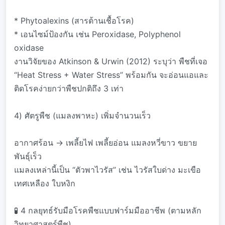
* Phytoalexins (สารต้านเชื้อโรค)
* เอนไซม์ป้องกัน เช่น Peroxidase, Polyphenol
oxidase
งานวิจัยของ Atkinson & Urwin (2012) ระบุว่า พืชที่เจอ
“Heat Stress + Water Stress” พร้อมกัน จะอ่อนแอและ
ติดโรคง่ายกว่าพืชปกติถึง 3 เท่า
4) ศัตรูพืช (แมลงพาหะ) เพิ่มจำนวนเร็ว
อากาศร้อน → เพลี้ยไฟ เพลี้ยอ่อน แมลงหวี่ขาว ขยาย
พันธุ์เร็ว
แมลงเหล่านี้เป็น “ตัวพาไวรัส” เช่น ไวรัสใบด่าง มะเขือ
เทศเหลือง ใบหงิก
🧪 4 กลยุทธ์รับมือโรคพืชแบบฟาร์มมืออาชีพ (ตามหลัก
วิทยาศาสตร์พืช)