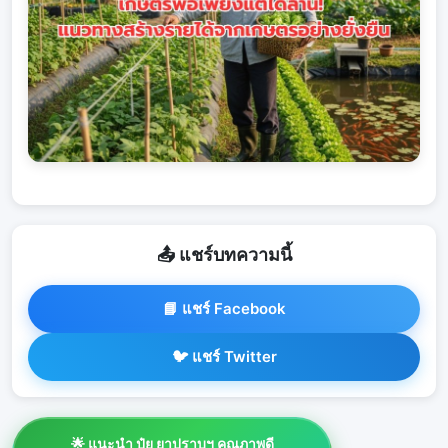
📤 แชร์บทความนี้
📘 แชร์ Facebook
🐦 แชร์ Twitter
🌟 แนะนำ ปุ๋ย ยาปราบฯ คุณภาพดี