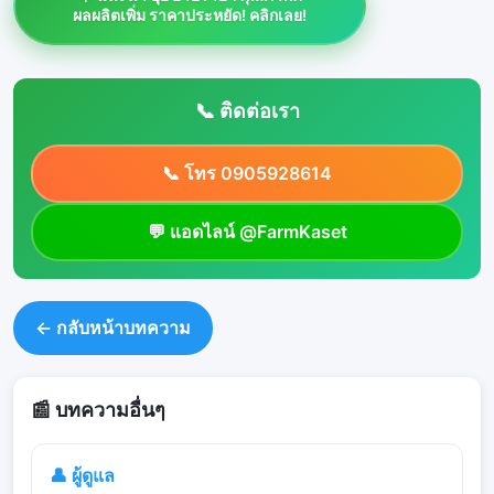
ผลผลิตเพิ่ม ราคาประหยัด! คลิกเลย!
📞 ติดต่อเรา
📞 โทร 0905928614
💬 แอดไลน์ @FarmKaset
← กลับหน้าบทความ
📰 บทความอื่นๆ
👤 ผู้ดูแล