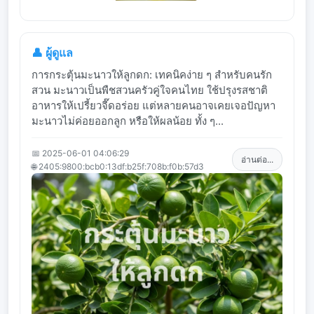
👤 ผู้ดูแล
การกระตุ้นมะนาวให้ลูกดก: เทคนิคง่าย ๆ สำหรับคนรัก
สวน มะนาวเป็นพืชสวนครัวคู่ใจคนไทย ใช้ปรุงรสชาติ
อาหารให้เปรี้ยวจี๊ดอร่อย แต่หลายคนอาจเคยเจอปัญหา
มะนาวไม่ค่อยออกลูก หรือให้ผลน้อย ทั้ง ๆ...
📅 2025-06-01 04:06:29
อ่านต่อ...
🌐 2405:9800:bcb0:13df:b25f:708b:f0b:57d3