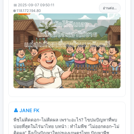
📅 2025-09-07 09:50:11
อ่านต่อ...
🌐 118.172.194.80
👤 JANE FK
พืชไม่ติดดอก–ไม่ติดผล เพราะอะไร? ไขปมปัญหาที่พบ
บ่อยที่สุดในไร่นาไทย บทนำ : ทำไมพืช “ไม่ออกดอก–ไม่
ติดผล” จึงเป็นปัญหาใหญ่ของเกษตรไทย ปัญหาพืช