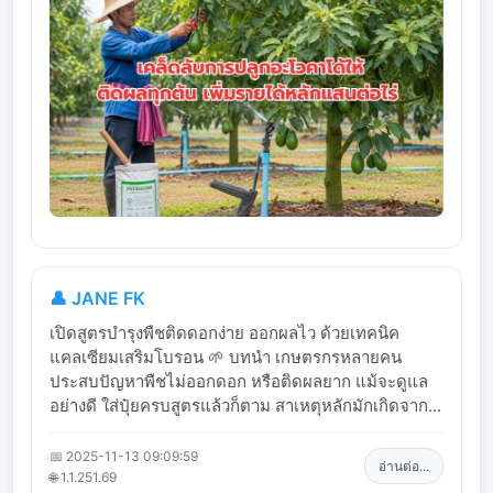
👤 JANE FK
เปิดสูตรบำรุงพืชติดดอกง่าย ออกผลไว ด้วยเทคนิค
แคลเซียมเสริมโบรอน 🌱 บทนำ เกษตรกรหลายคน
ประสบปัญหาพืชไม่ออกดอก หรือติดผลยาก แม้จะดูแล
อย่างดี ใส่ปุ๋ยครบสูตรแล้วก็ตาม สาเหตุหลักมักเกิดจาก...
📅 2025-11-13 09:09:59
อ่านต่อ...
🌐 1.1.251.69