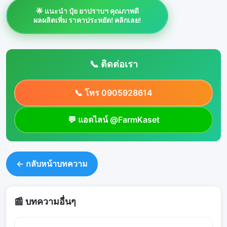
🌟 แนะนำ ปุ๋ย ยาปราบฯ คุณภาพดี
ผลผลิตเพิ่ม ราคาประหยัด! คลิกเลย!
📞 ติดต่อเรา
📞 โทร 0905928614
💬 แอดไลน์ @FarmKaset
← กลับหน้าบทความ
📰 บทความอื่นๆ