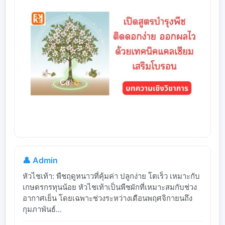
👤 Admin
หัวไชเท้า: พืชฤดูหนาวที่คุ้มค่า ปลูกง่าย โตเร็ว เหมาะกับ
เกษตรกรทุนน้อย หัวไชเท้าเป็นพืชผักที่เหมาะสมกับช่วง
อากาศเย็น โดยเฉพาะช่วงระหว่างเดือนพฤศจิกายนถึง
กุมภาพันธ์...