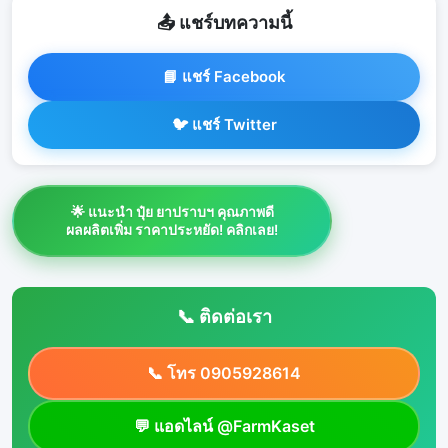
📤 แชร์บทความนี้
📘 แชร์ Facebook
🐦 แชร์ Twitter
🌟 แนะนำ ปุ๋ย ยาปราบฯ คุณภาพดี
ผลผลิตเพิ่ม ราคาประหยัด! คลิกเลย!
📞 ติดต่อเรา
📞 โทร 0905928614
💬 แอดไลน์ @FarmKaset