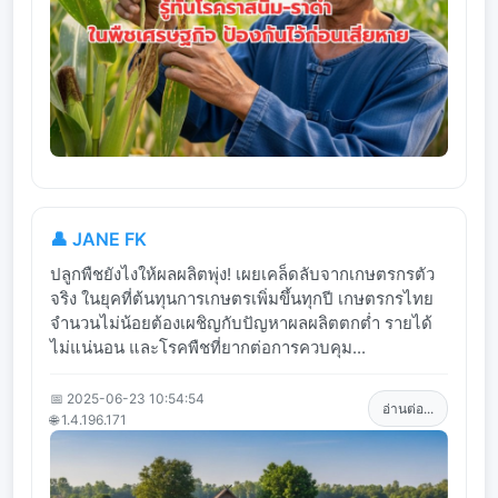
👤 JANE FK
ปลูกพืชยังไงให้ผลผลิตพุ่ง! เผยเคล็ดลับจากเกษตรกรตัว
จริง ในยุคที่ต้นทุนการเกษตรเพิ่มขึ้นทุกปี เกษตรกรไทย
จำนวนไม่น้อยต้องเผชิญกับปัญหาผลผลิตตกต่ำ รายได้
ไม่แน่นอน และโรคพืชที่ยากต่อการควบคุม...
📅 2025-06-23 10:54:54
อ่านต่อ...
🌐 1.4.196.171