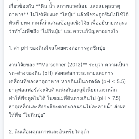
เกี่ยวข้องกับ **ดิน น้ำ สภาพแวดล้อม และสมดุลธาตุ
อาหาร** ไม่ใช่เพียงแค่ “ใส่ปุ๋ย” แล้วพืชจะดูดซึมไปใช้ได้
ทันที บทความนี้นำเสนอข้อมูลเชิงวิจัย เพื่ออธิบายเหตุผล
ว่าทำไมพืชถึง “ไม่กินปุ๋ย” และควรแก้ปัญหาอย่างไร
1. ค่า pH ของดินมีผลโดยตรงต่อการดูดซึมปุ๋ย
งานวิจัยของ **Marschner (2012)** ระบุว่า ความเป็นก
รด–ด่างของดิน (pH) ส่งผลต่อการละลายและการ
เคลื่อนที่ของธาตุอาหาร หากดินเป็นกรดจัด (pH < 5.5)
ธาตุฟอสฟอรัสจะจับตัวแน่นกับอะลูมิเนียมและเหล็ก
ทำให้พืชดูดไม่ได้ ในขณะที่ดินด่างเกินไป (pH > 7.5)
ธาตุเหล็กและสังกะสีจะตกตะกอนจนไม่ละลายน้ำ ส่งผล
ให้พืช “ไม่กินปุ๋ย”
2. ดินเสื่อมคุณภาพและอินทรียวัตถุต่ำ