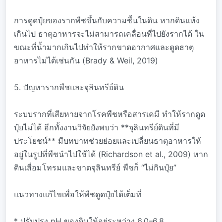
การดูดปุ๋ยของรากพืชขึ้นกับความชื้นในดิน หากดินแห้ง
เกินไป ธาตุอาหารจะไม่สามารถเคลื่อนที่ไปยังรากได้ ใน
ขณะที่น้ำมากเกินไปทำให้รากขาดอากาศและดูดธาตุ
อาหารไม่ได้เช่นกัน (Brady & Weil, 2019)
5. ปัญหารากพืชและจุลินทรีย์ดิน
ระบบรากที่เสียหายจากโรคพืชหรือสารเคมี ทำให้รากดูด
ปุ๋ยไม่ได้ อีกทั้งงานวิจัยยังพบว่า **จุลินทรีย์ดินที่มี
ประโยชน์** มีบทบาทช่วยย่อยและเปลี่ยนธาตุอาหารให้
อยู่ในรูปที่พืชนำไปใช้ได้ (Richardson et al., 2009) หาก
ดินเสื่อมโทรมและขาดจุลินทรีย์ พืชก็ “ไม่กินปุ๋ย”
แนวทางแก้ไขเพื่อให้พืชดูดปุ๋ยได้เต็มที่
* ปรับปรุง pH ของดินให้อยู่ระหว่าง 6.0–6.8