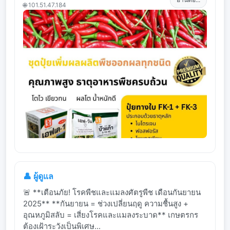
🌐 101.51.47.184
👤 ผู้ดูแล
🚨 **เตือนภัย! โรคพืชและแมลงศัตรูพืช เดือนกันยายน
2025** **กันยายน = ช่วงเปลี่ยนฤดู ความชื้นสูง +
อุณหภูมิสลับ = เสี่ยงโรคและแมลงระบาด** เกษตรกร
ต้องเฝ้าระวังเป็นพิเศษ...