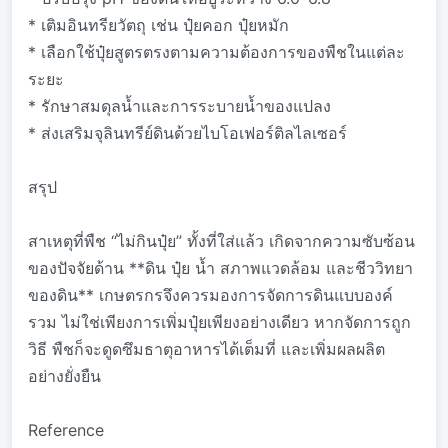
* เติมอินทรียวัตถุ เช่น ปุ๋ยคอก ปุ๋ยหมัก
* เลือกใช้ปุ๋ยสูตรตรงตามความต้องการของพืชในแต่ละ
ระยะ
* รักษาสมดุลน้ำและการระบายน้ำของแปลง
* ส่งเสริมจุลินทรีย์ดินด้วยไบโอเฟอร์ติลไลเซอร์
สรุป
สาเหตุที่พืช “ไม่กินปุ๋ย” ทั้งที่ใส่แล้ว เกิดจากความซับซ้อน
ของปัจจัยด้าน **ดิน ปุ๋ย น้ำ สภาพแวดล้อม และชีววิทยา
ของดิน** เกษตรกรจึงควรมองการจัดการดินแบบองค์
รวม ไม่ใช่เพียงการเพิ่มปุ๋ยเพียงอย่างเดียว หากจัดการถูก
วิธี พืชก็จะดูดซึมธาตุอาหารได้เต็มที่ และเพิ่มผลผลิต
อย่างยั่งยืน
Reference