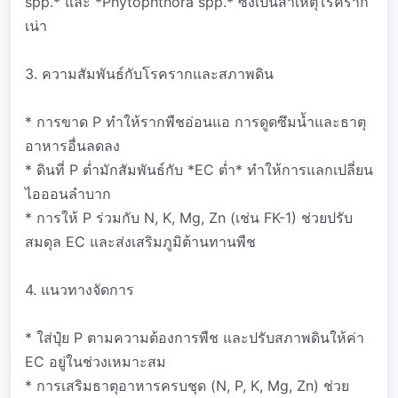
spp.* และ *Phytophthora spp.* ซึ่งเป็นสาเหตุโรคราก
เน่า
3. ความสัมพันธ์กับโรครากและสภาพดิน
* การขาด P ทำให้รากพืชอ่อนแอ การดูดซึมน้ำและธาตุ
อาหารอื่นลดลง
* ดินที่ P ต่ำมักสัมพันธ์กับ *EC ต่ำ* ทำให้การแลกเปลี่ยน
ไอออนลำบาก
* การให้ P ร่วมกับ N, K, Mg, Zn (เช่น FK-1) ช่วยปรับ
สมดุล EC และส่งเสริมภูมิต้านทานพืช
4. แนวทางจัดการ
* ใส่ปุ๋ย P ตามความต้องการพืช และปรับสภาพดินให้ค่า
EC อยู่ในช่วงเหมาะสม
* การเสริมธาตุอาหารครบชุด (N, P, K, Mg, Zn) ช่วย