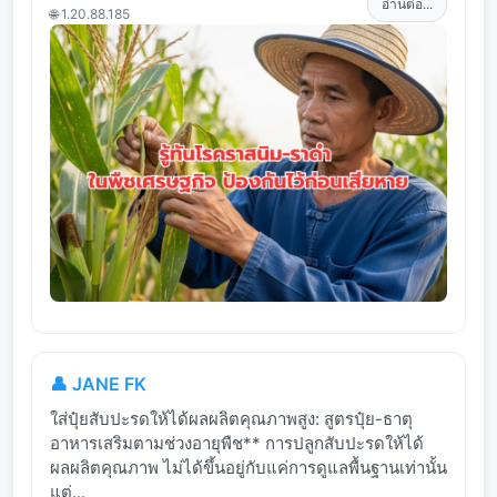
อ่านต่อ...
🌐 1.20.88.185
👤 JANE FK
ใส่ปุ๋ยสับปะรดให้ได้ผลผลิตคุณภาพสูง: สูตรปุ๋ย-ธาตุ
อาหารเสริมตามช่วงอายุพืช** การปลูกสับปะรดให้ได้
ผลผลิตคุณภาพ ไม่ได้ขึ้นอยู่กับแค่การดูแลพื้นฐานเท่านั้น
แต่...