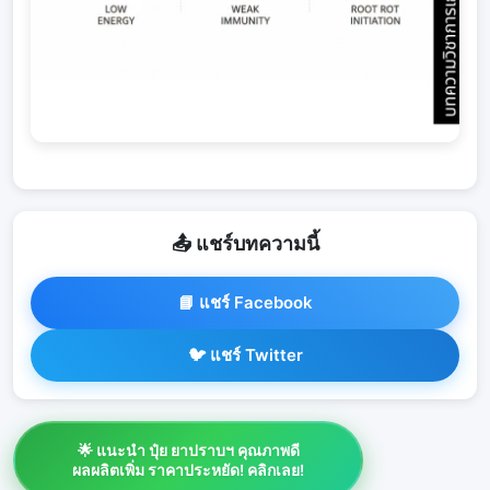
📤 แชร์บทความนี้
📘 แชร์ Facebook
🐦 แชร์ Twitter
🌟 แนะนำ ปุ๋ย ยาปราบฯ คุณภาพดี
ผลผลิตเพิ่ม ราคาประหยัด! คลิกเลย!