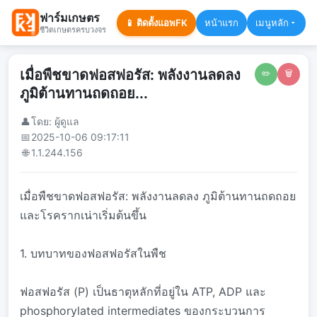
ฟาร์มเกษตร
📱 ติดตั้งแอพFK
หน้าแรก
เมนูหลัก
ชีวิตเกษตรครบวงจร
เมื่อพืชขาดฟอสฟอรัส: พลังงานลดลง
✏️
🗑️
ภูมิต้านทานถดถอย...
👤
โดย: ผู้ดูแล
📅
2025-10-06 09:17:11
🌐
1.1.244.156
เมื่อพืชขาดฟอสฟอรัส: พลังงานลดลง ภูมิต้านทานถดถอย
และโรครากเน่าเริ่มต้นขึ้น
1. บทบาทของฟอสฟอรัสในพืช
ฟอสฟอรัส (P) เป็นธาตุหลักที่อยู่ใน ATP, ADP และ
phosphorylated intermediates ของกระบวนการ