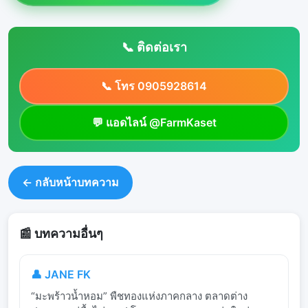
📞 ติดต่อเรา
📞 โทร 0905928614
💬 แอดไลน์ @FarmKaset
← กลับหน้าบทความ
📰 บทความอื่นๆ
👤 JANE FK
“มะพร้าวน้ำหอม” พืชทองแห่งภาคกลาง ตลาดต่าง