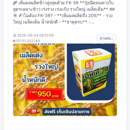
🌾 เพิ่มผลผลิตข้าวสูงสุดด้วย FK-3R **ปุ๋ยฉีดพ่นทางใบ
สูตรเฉพาะข้าว เร่งรวง เร่งแป้ง รวงใหญ่ เมล็ดเต็ม** ##
🎯 ทำไมต้อง FK-3R? - **เพิ่มผลผลิตถึง 20%** - รวง
ใหญ่ เมล็ดเต็ม น้ำหนักดี - **ธาตุครบ** -...
📅 2025-09-04 08:10:06
อ่านต่อ...
🌐 101.51.202.149