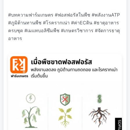
#บทความฟาร์มเกษตร #ฟอสฟอรัสในพืช #พลังงานATP
#ภูมิต้านทานพืช #โรครากเน่า #ค่าECดิน #ธาตุอาหาร
ครบชุด #เมแทบอลิซึมพืช #เกษตรวิชาการ #จัดการธาตุ
อาหาร