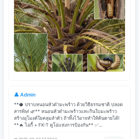
👤 Admin
**🥥 ปราบหนอนหัวดำมะพร้าว ด้วยวิธีธรรมชาติ ปลอด
สารพิษ! 🌿** หนอนหัวดำมะพร้าวแทะกินใบมะพร้าว
สร้างอุโมงค์ใยคลุมลำตัว ถ้าทิ้งไว้อาจทำให้ต้นตายได้!
**🔥 ไอกี้ + FK-T ดูโอ่แห่งการป้องกัน** ✅...