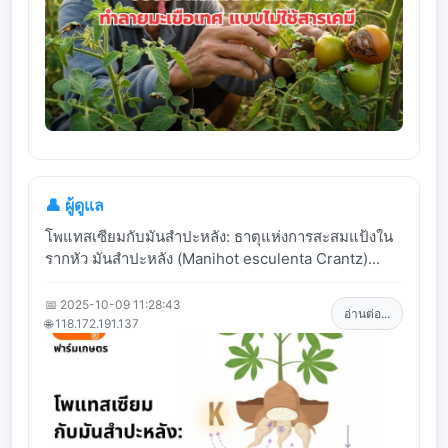
👤 ผู้ดูแล
โพแทสเซียมกับมันสำปะหลัง: ธาตุแห่งการสะสมแป้งใน
รากหัว มันสำปะหลัง (Manihot esculenta Crantz)...
📅 2025-10-09 11:28:43
อ่านต่อ...
🌐 118.172.191.137