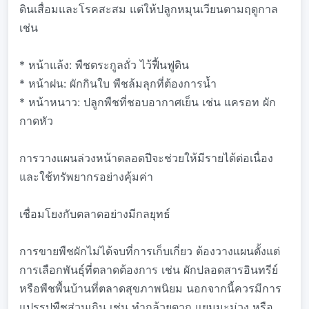
ดินเสื่อมและโรคสะสม แต่ให้ปลูกหมุนเวียนตามฤดูกาล
เช่น
* หน้าแล้ง: พืชตระกูลถั่ว ไว้ฟื้นฟูดิน
* หน้าฝน: ผักกินใบ พืชล้มลุกที่ต้องการน้ำ
* หน้าหนาว: ปลูกพืชที่ชอบอากาศเย็น เช่น แครอท ผัก
กาดหัว
การวางแผนล่วงหน้าตลอดปีจะช่วยให้มีรายได้ต่อเนื่อง
และใช้ทรัพยากรอย่างคุ้มค่า
เชื่อมโยงกับตลาดอย่างมีกลยุทธ์
การขายพืชผักไม่ได้จบที่การเก็บเกี่ยว ต้องวางแผนตั้งแต่
การเลือกพันธุ์ที่ตลาดต้องการ เช่น ผักปลอดสารอินทรีย์
หรือพืชพื้นบ้านที่ตลาดสุขภาพนิยม นอกจากนี้ควรมีการ
แปรรูปพืชส่วนเกิน เช่น ทำกล้วยตาก แยมมะม่วง หรือ