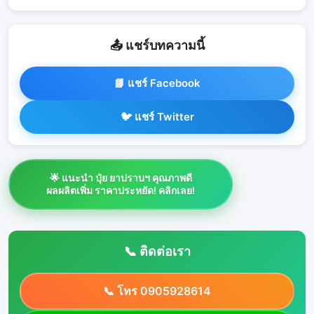
📤 แชร์บทความนี้
📘 แชร์ Facebook
🐦 แชร์ Twitter
🌟 แนะนำ ปุ๋ย ยาปราบฯ คุณภาพดี
ผลผลิตเพิ่ม ราคาประหยัด! คลิกเลย!
📞 ติดต่อเรา
📞 โทร 0905928614