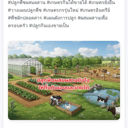
#ปลูกพืชผสมผสาน #เกษตรกินได้ขายได้ #เกษตรยั่งยืน
#วางแผนปลูกพืช #เกษตรกรรุ่นใหม่ #เกษตรอินทรีย์
#พืชผักปลอดสาร #แผนผังการปลูก #ผสมผสานเพื่อ
ครอบครัว #ปลูกกินเองขายเป็น