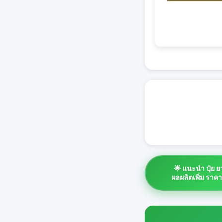
🌟 แนะนำ ปุ๋ย 
ผลผลิตเพิ่ม ราค