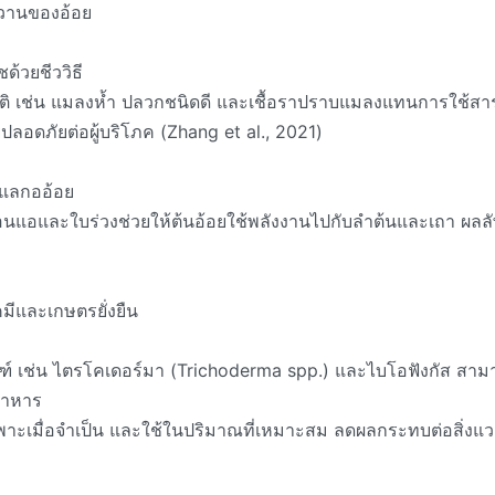
วานของอ้อย
ชด้วยชีววิธี
าติ เช่น แมลงห้ำ ปลวกชนิดดี และเชื้อราปราบแมลงแทนการใช้ส
ปลอดภัยต่อผู้บริโภค (Zhang et al., 2021)
ูแลกออ้อย
่อนแอและใบร่วงช่วยให้ต้นอ้อยใช้พลังงานไปกับลำต้นและเถา ผลลัพ
ีและเกษตรยั่งยืน
ณฑ์ เช่น ไตรโคเดอร์มา (Trichoderma spp.) และไบโอฟังกัส ส
ุอาหาร
พาะเมื่อจำเป็น และใช้ในปริมาณที่เหมาะสม ลดผลกระทบต่อสิ่งแ