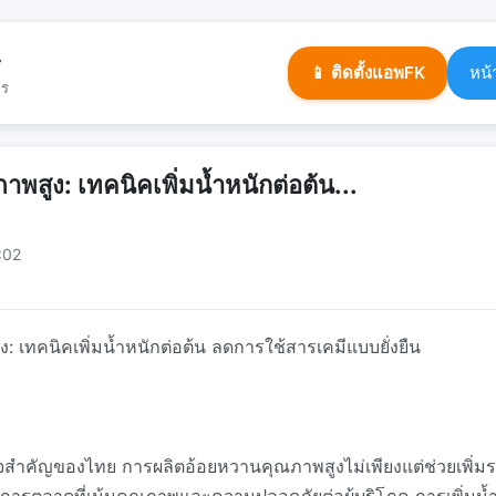
ร
📱 ติดตั้งแอพFK
หน้
จร
พสูง: เทคนิคเพิ่มน้ำหนักต่อต้น...
:02
 เทคนิคเพิ่มน้ำหนักต่อต้น ลดการใช้สารเคมีแบบยั่งยืน
จสำคัญของไทย การผลิตอ้อยหวานคุณภาพสูงไม่เพียงแต่ช่วยเพิ่มราย