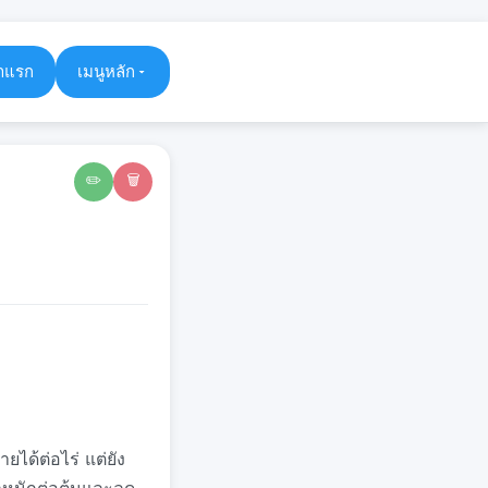
าแรก
เมนูหลัก
✏️
🗑️
ได้ต่อไร่ แต่ยัง