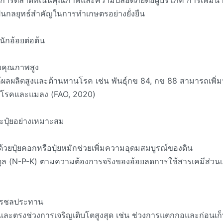
ารตลาดที่เน้นคุณภาพและความปลอดภัยต่อผู้บริโภค การเพิ่มน้
ป็นกลยุทธ์สำคัญในการทำเกษตรอย่างยั่งยืน
นักอ้อยต่อต้น
อยคุณภาพสูง
่ให้ผลผลิตสูงและต้านทานโรค เช่น พันธุ์กข 84, กข 88 สามารถเพิ่
กโรคและแมลง (FAO, 2020)
ะปุ๋ยอย่างเหมาะสม
้วยปุ๋ยคอกหรือปุ๋ยหมักช่วยเพิ่มความอุดมสมบูรณ์ของดิน
มดุล (N-P-K) ตามความต้องการจริงของอ้อยลดการใช้สารเคมีส่วนเกิ
การชลประทาน
ละตรงช่วงการเจริญเติบโตสูงสุด เช่น ช่วงการแตกกอและก่อนเก็บเ