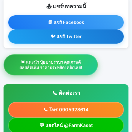
📤 แชร์บทความนี้
📘 แชร์ Facebook
🐦 แชร์ Twitter
🌟 แนะนำ ปุ๋ย ยาปราบฯ คุณภาพดี
ผลผลิตเพิ่ม ราคาประหยัด! คลิกเลย!
📞 ติดต่อเรา
📞 โทร 0905928614
💬 แอดไลน์ @FarmKaset