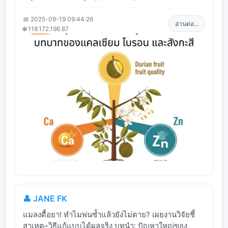
📅 2025-09-19 09:44:26
อ่านต่อ...
🌐 118.172.196.87
👤 JANE FK
แมลงดื้อยา! ทำไมพ่นซ้ำแล้วยังไม่ตาย? เผยงานวิจัยชี้
สาเหตุ–วิธีแก้แบบได้ผลจริง บทนำ: ปัญหาใหญ่ของ