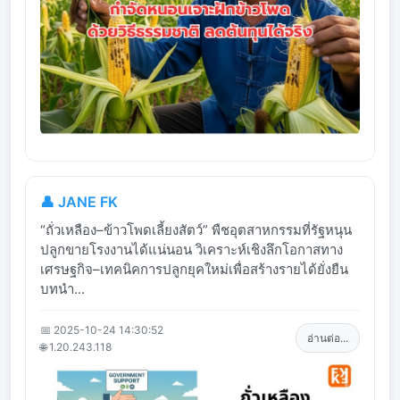
👤 JANE FK
“ถั่วเหลือง–ข้าวโพดเลี้ยงสัตว์” พืชอุตสาหกรรมที่รัฐหนุน
ปลูกขายโรงงานได้แน่นอน วิเคราะห์เชิงลึกโอกาสทาง
เศรษฐกิจ–เทคนิคการปลูกยุคใหม่เพื่อสร้างรายได้ยั่งยืน
บทนำ...
📅 2025-10-24 14:30:52
อ่านต่อ...
🌐 1.20.243.118