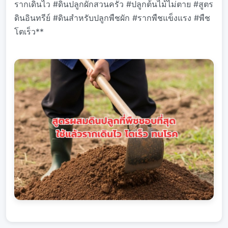
รากเดินไว #ดินปลูกผักสวนครัว #ปลูกต้นไม้ไม่ตาย #สูตร
ดินอินทรีย์ #ดินสำหรับปลูกพืชผัก #รากพืชแข็งแรง #พืช
โตเร็ว**