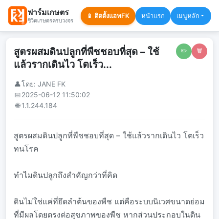
ฟาร์มเกษตร
📱 ติดตั้งแอพFK
หน้าแรก
เมนูหลัก
ชีวิตเกษตรครบวงจร
สูตรผสมดินปลูกที่พืชชอบที่สุด – ใช้
✏️
🗑️
แล้วรากเดินไว โตเร็ว...
👤
โดย: JANE FK
📅
2025-06-12 11:50:02
🌐
1.1.244.184
สูตรผสมดินปลูกที่พืชชอบที่สุด – ใช้แล้วรากเดินไว โตเร็ว
ทนโรค
ทำไมดินปลูกถึงสำคัญกว่าที่คิด
ดินไม่ใช่แค่ที่ยึดลำต้นของพืช แต่คือระบบนิเวศขนาดย่อม
ที่มีผลโดยตรงต่อสุขภาพของพืช หากส่วนประกอบในดิน