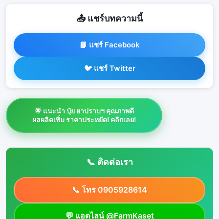
📤 แชร์บทความนี้
📘 แชร์ Facebook
🐦 แชร์ Twitter
🌟 แนะนำ ปุ๋ย ยาปราบฯ คุณภาพดี
ผลผลิตเพิ่ม ราคาประหยัด! คลิกเลย!
📞 ติดต่อเรา
📞 โทร 0905928614
💬 แอดไลน์ @FarmKaset