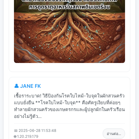
👤 JANE FK
เชื้อราระบาด! วิธีป้องกันโรคใบไหม้-ใบจุดในผักสวนครัว
แบบยั่งยืน **โรคใบไหม้-ใบจุด** คือศัตรูเงียบที่ค่อยๆ
ทำลายผักสวนครัวของเกษตรกรและผู้ปลูกผักในครัวเรือน
อย่างไม่รู้ตัว...
📅 2025-06-28 11:53:48
อ่านต่อ...
🌐 1.20.219.179