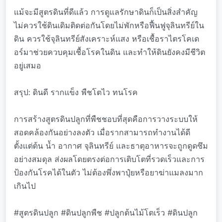
แม้จะมีสูตรดินที่ดีแล้ว การดูแลรักษาดินก็เป็นสิ่งสำคัญ
ไม่ควรใช้ดินเดิมติดต่อกันโดยไม่พักหรือฟื้นฟูจุลินทรีย์ใน
ดิน ควรใช้จุลินทรีย์สังเคราะห์แสง หรือเชื้อราไตรโคเด
อร์มาช่วยควบคุมเชื้อโรคในดิน และทำให้ดินยังคงมีชีวิต
อยู่เสมอ
สรุป: ดินดี รากแข็ง พืชโตไว ทนโรค
การสร้างสูตรดินปลูกที่พืชชอบที่สุดคือการวางระบบให้
สอดคล้องกันอย่างลงตัว เมื่อรากสามารถทำงานได้ดี
ตั้งแต่ต้น น้ำ อากาศ จุลินทรีย์ และธาตุอาหารจะถูกดูดซึม
อย่างสมดุล ส่งผลโดยตรงต่อการเติบโตที่รวดเร็วและการ
ป้องกันโรคได้ในตัว ไม่ต้องพึ่งพาปุ๋ยหรือยาฆ่าแมลงมาก
เกินไป
#สูตรดินปลูก #ดินปลูกพืช #ปลูกต้นไม้โตเร็ว #ดินปลูก