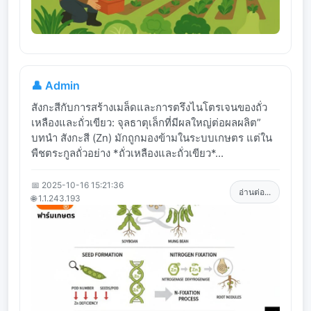
👤 Admin
สังกะสีกับการสร้างเมล็ดและการตรึงไนโตรเจนของถั่ว
เหลืองและถั่วเขียว: จุลธาตุเล็กที่มีผลใหญ่ต่อผลผลิต”
บทนำ สังกะสี (Zn) มักถูกมองข้ามในระบบเกษตร แต่ใน
พืชตระกูลถั่วอย่าง *ถั่วเหลืองและถั่วเขียว*...
📅 2025-10-16 15:21:36
อ่านต่อ...
🌐 1.1.243.193