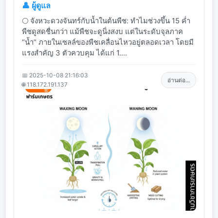
👤 ผู้ดูแล
🌕 จังหวะดวงจันทร์กับน้ำในต้นพืช: ทำไมช่วงขึ้น 15 ค่ำ
พืชดูสดชื่นกว่า แม้พืชจะดูนิ่งสงบ แต่ในระดับจุลภาค
“น้ำ” ภายในเซลล์ของพืชเคลื่อนไหวอยู่ตลอดเวลา โดยมี
แรงสำคัญ 3 ตัวควบคุม ได้แก่ 1....
📅 2025-10-08 21:16:03
อ่านต่อ...
🌐 118.172.191.137