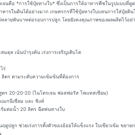
ดเจนคือ *การใช้ปุ๋ยทางใบ* ซึ่งเป็นการให้อาหารพืชในรูปแบบที่ดูด
าหารในดินได้อย่างมาก เกษตรกรที่ใช้ปุ๋ยทางใบแทนการใส่ปุ๋ยดิน
้หลายพันบาทต่อรอบการปลูก โดยยังคงคุณภาพของผลผลิตไว้อย่
รสมดุล เน้นบำรุงต้น เร่งการเจริญเติบโต
ไร่
ลิตร ตามระดับความเข้มข้นที่ต้องการ
: สูตร 20-20-20 (ไนโตรเจน ฟอสฟอรัส โพแทสเซียม)
 แมกนีเซียม และ ซิงค์
รัมต่อน้ำ 20 ลิตร ฉีดพ่นทางใบ
ฤดูปลูก ช่วยเร่งการตั้งตัวของอ้อยให้แข็งแรง ใบเขียวเข้ม ขยาย
น