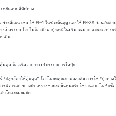
ระหยัดแบบมีทิศทาง
ย่างมีแผน เช่น ใช้ FK-1 ในช่วงต้นฤดู และใช้ FK-3S ก่อนตัดอ้อย เป
่างเป็นระบบ โดยไม่ต้องพึ่งพาปุ๋ยเคมีในปริมาณมาก และลดภาระท
บบเดิม
ห้คุ้มทุน ต้องเริ่มจากการปรับระบบการให้ปุ๋ย
ธี *ปลูกอ้อยให้คุ้มทุน* โดยไม่ลดคุณภาพผลผลิต การใช้ *ปุ๋ยทาง
ควรพิจารณาอย่างยิ่ง เพราะช่วยลดต้นทุนจริง ใช้งานง่าย ไม่ซับซ
ญเติบโตและผลผลิต