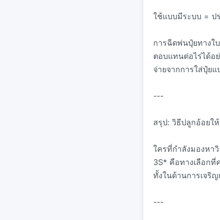
ใช้แบบมีระบบ = ป
การฉีดพ่นปุ๋ยทางใบอ
ตอบแทนต่อไร่ได้อย
จ่ายจากการใส่ปุ๋ยแ
---
สรุป: วิธีปลูกอ้อยใ
ใครที่กำลังมองหาวิ
3S* คือทางเลือกที่
ทั้งในด้านการเจริ
---