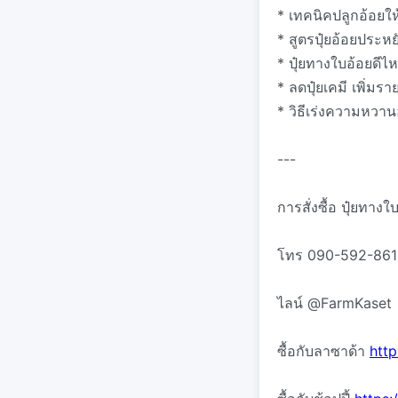
* เทคนิคปลูกอ้อยให
* สูตรปุ๋ยอ้อยประหย
* ปุ๋ยทางใบอ้อยดีไ
* ลดปุ๋ยเคมี เพิ่มรา
* วิธีเร่งความหวาน
---
การสั่งซื้อ ปุ๋ยทา
โทร 090-592-861
ไลน์ @FarmKaset
ซื้อกับลาซาด้า
http