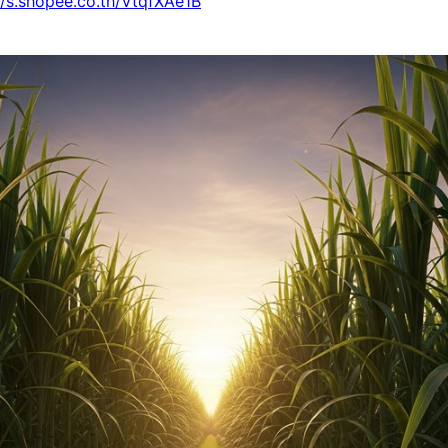
//s.shopee.co.th/VtqfXAe1B