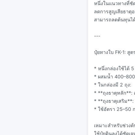
หนึ่งในแนวทางที่ชั
ลดการสูญเสียธาตุอ
สามารถลดต้นทุนได
---
ปุ๋ยทางใบ FK-1: สูต
* หนึ่งกล่องใช้ได้ 5 
* ผสมน้ำ 400–800 
* ในกล่องมี 2 ถุง:
* **ถุงธาตุหลัก**
* **ถุงธาตุเสริม**:
* ใช้อัตรา 25–50 ก
เหมาะสำหรับช่วงต้น
ใช้ปุ๋ยดินลงได้ชัดเจ