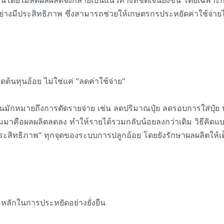
นโดยไม่ลดผลผลิตจึงกลายเป็นแนวทางที่ชัดเจนยิ่งขึ้น โดยเฉพาะก
่างมีประสิทธิภาพ ซึ่งสามารถช่วยให้เกษตรกรประหยัดค่าใช้จ่ายไ
ต้นทุนอ้อย ไม่ใช่แค่ "ลดค่าใช้จ่าย"
นมักหมายถึงการตัดรายจ่าย เช่น ลดปริมาณปุ๋ย ลดรอบการใส่ปุ๋ย 
มมาคือผลผลิตลดลง ทำให้รายได้รวมกลับน้อยลงกว่าเดิม วิธีคิดแบบ
มประสิทธิภาพ" ทุกจุดของระบบการปลูกอ้อย โดยยังรักษาผลผลิตให้เ
ือหลักในการประหยัดอย่างยั่งยืน