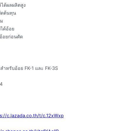
้ได้ผลผลิตสูง
ัดต้นทุน
หม
ยได้อ้อย
อ้อยก่อนตัด
งใบสำหรับอ้อย FK-1 และ FK-3S
4
s://c.lazada.co.th/t/c.12xWxp