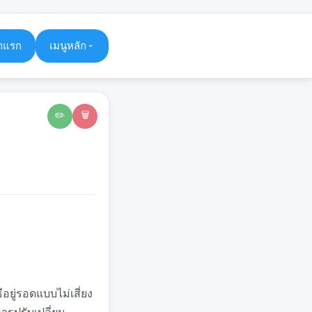
าแรก
เมนูหลัก
✏️
🗑️
ยู่รอดแบบไม่เสี่ยง