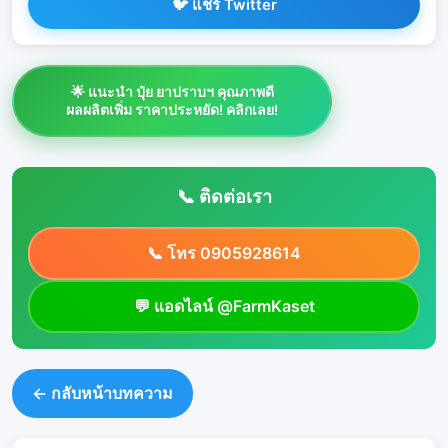
🐦 แชร์ Twitter
🌟 แนะนำ ปุ๋ย ยาปราบฯ คุณภาพดี
ผลผลิตเพิ่ม ราคาประหยัด! คลิกเลย!
📞 ติดต่อเรา
📞 โทร 0905928614
💬 แอดไลน์ @FarmKaset
← กลับหน้าบทความ