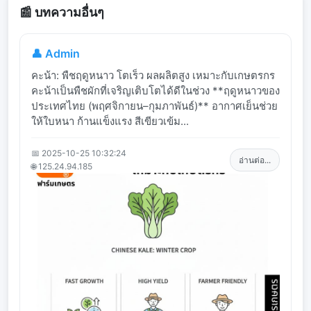
📰 บทความอื่นๆ
👤 Admin
คะน้า: พืชฤดูหนาว โตเร็ว ผลผลิตสูง เหมาะกับเกษตรกร
คะน้าเป็นพืชผักที่เจริญเติบโตได้ดีในช่วง **ฤดูหนาวของ
ประเทศไทย (พฤศจิกายน–กุมภาพันธ์)** อากาศเย็นช่วย
ให้ใบหนา ก้านแข็งแรง สีเขียวเข้ม...
📅 2025-10-25 10:32:24
อ่านต่อ...
🌐 125.24.94.185