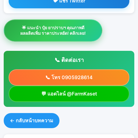
🐦 แชร์ Twitter
🌟 แนะนำ ปุ๋ย ยาปราบฯ คุณภาพดี
ผลผลิตเพิ่ม ราคาประหยัด! คลิกเลย!
📞 ติดต่อเรา
📞 โทร 0905928614
💬 แอดไลน์ @FarmKaset
← กลับหน้าบทความ