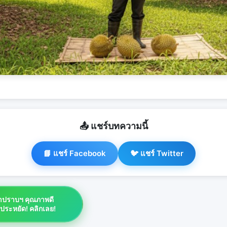
📤 แชร์บทความนี้
📘 แชร์ Facebook
🐦 แชร์ Twitter
ยาปราบฯ คุณภาพดี
าประหยัด! คลิกเลย!