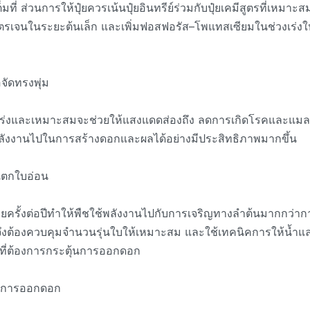
ที่ ส่วนการให้ปุ๋ยควรเน้นปุ๋ยอินทรีย์ร่วมกับปุ๋ยเคมีสูตรที่เหมา
ตรเจนในระยะต้นเล็ก และเพิ่มฟอสฟอรัส–โพแทสเซียมในช่วงเร่งให้
อจัดทรงพุ่ม
ปร่งและเหมาะสมจะช่วยให้แสงแดดส่องถึง ลดการเกิดโรคและแมลง อ
ลังงานไปในการสร้างดอกและผลได้อย่างมีประสิทธิภาพมากขึ้น
แตกใบอ่อน
รั้งต่อปีทำให้พืชใช้พลังงานไปกับการเจริญทางลำต้นมากกว่าก
ต้องควบคุมจำนวนรุ่นใบให้เหมาะสม และใช้เทคนิคการให้น้ำและปุ
ี่ต้องการกระตุ้นการออกดอก
่งการออกดอก