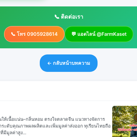
📞 ติดต่อเรา
📞 โทร 0905928614
💬 แอดไลน์ @FarmKaset
← กลับหน้าบทความ
ยนให้เนื้อแน่น–กลิ่นหอม ตรงใจตลาดจีน แนวทางจัดการ
กระดับคุณภาพผลผลิตและเพิ่มมูลค่าส่งออก ทุเรียนไทยถือ
่มีมูลค่าสูง...