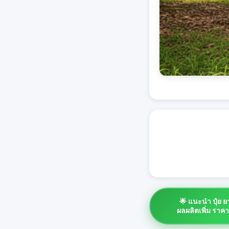
🌟 แนะนำ ปุ๋ย 
ผลผลิตเพิ่ม ราค