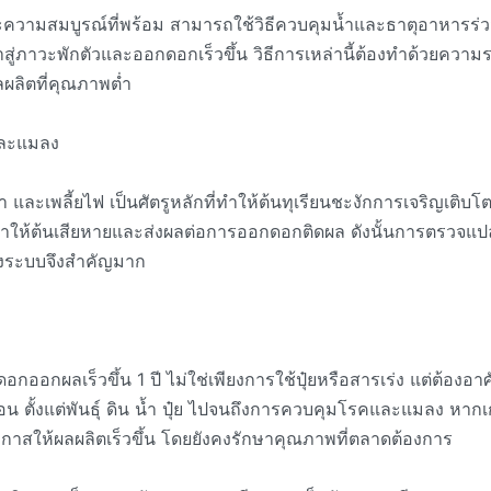
ุและความสมบูรณ์ที่พร้อม สามารถใช้วิธีควบคุมน้ำและธาตุอาหารร
ข้าสู่ภาวะพักตัวและออกดอกเร็วขึ้น วิธีการเหล่านี้ต้องทำด้วยความระ
ผลิตที่คุณภาพต่ำ
และแมลง
 และเพลี้ยไฟ เป็นศัตรูหลักที่ทำให้ต้นทุเรียนชะงักการเจริญเติบโ
ทำให้ต้นเสียหายและส่งผลต่อการออกดอกติดผล ดังนั้นการตรวจแป
ชิงระบบจึงสำคัญมาก
อกออกผลเร็วขึ้น 1 ปี ไม่ใช่เพียงการใช้ปุ๋ยหรือสารเร่ง แต่ต้องอ
อน ตั้งแต่พันธุ์ ดิน น้ำ ปุ๋ย ไปจนถึงการควบคุมโรคและแมลง หากเ
ีโอกาสให้ผลผลิตเร็วขึ้น โดยยังคงรักษาคุณภาพที่ตลาดต้องการ