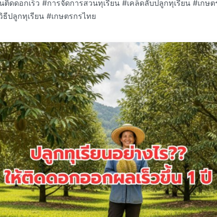
ียนติดดอกเร็ว #การจัดการสวนทุเรียน #เคล็ดลับปลูกทุเรียน #เกษต
วิธีปลูกทุเรียน #เกษตรกรไทย