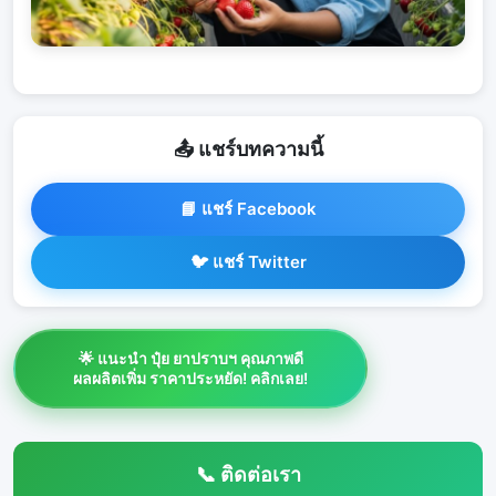
📤 แชร์บทความนี้
📘 แชร์ Facebook
🐦 แชร์ Twitter
🌟 แนะนำ ปุ๋ย ยาปราบฯ คุณภาพดี
ผลผลิตเพิ่ม ราคาประหยัด! คลิกเลย!
📞 ติดต่อเรา