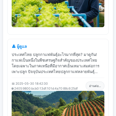
👤 ผู้ดูแล
ประเทศไทย ปลูกกาแฟพันธุ์อะไรมากที่สุด? มาดูกัน!
กาแฟเป็นหนึ่งในพืชเศรษฐกิจสำคัญของประเทศไทย
โดยเฉพาะในภาคเหนือที่มีอากาศเย็นเหมาะสมต่อการ
เพาะปลูก ปัจจุบันประเทศไทยปลูกกาแฟหลายพันธุ์...
📅 2025-05-30 18:42:30
อ่านต่อ...
🌐 2405:9800:bcb0:13df:101d:4a70:88c6:25df