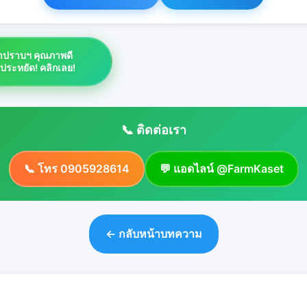
ยาปราบฯ คุณภาพดี
าประหยัด! คลิกเลย!
📞 ติดต่อเรา
📞 โทร 0905928614
💬 แอดไลน์ @FarmKaset
← กลับหน้าบทความ