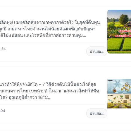
ลิตพุ่ง! เผยเคล็ดลับจากเกษตรกรตัวจริง ในยุคที่ต้นทุน
นทุกปี เกษตรกรไทยจำนวนไม่น้อยต้องเผชิญกับปัญหา
ด้ไม่แน่นอน และโรคพืชที่ยากต่อการควบคุม...
4:54
อ่านต่อ...
วทำให้พืชชะงักโต – 7 วิธีช่วยต้นไม้ฟื้นตัวเร็วที่สุด
หรับเกษตรกรไทย) บทนำ: ทำไมอากาศหนาวถึงทำให้พืช
โต? อุณหภูมิต่ำกว่า 18°C...
:04
อ่านต่อ...