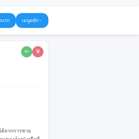
าแรก
เมนูหลัก
✏️
🗑️
ยได้จากการขาย