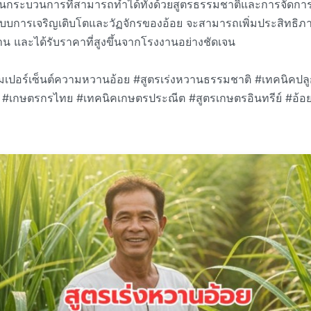
็นกระบวนการที่สามารถทำได้ทั้งด้วยสูตรธรรมชาติและการจัดการแ
ะบบการเจริญเติบโตและวัฏจักรของอ้อย จะสามารถเพิ่มประสิทธิภา
น และได้รับราคาที่สูงขึ้นจากโรงงานอย่างชัดเจน
ิ่มเปอร์เซ็นต์ความหวานอ้อย #สูตรเร่งหวานธรรมชาติ #เทคนิคปล
ี #เกษตรกรไทย #เทคนิคเกษตรประณีต #สูตรเกษตรอินทรีย์ #อ้