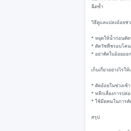
ฉีดซ้ำ
วิธีดูแลแปลงอ้อยช
* หยุดให้น้ำก่อนต
* ตัดวัชพืชรอบโคนใ
* อย่าตัดใบอ้อยออ
เก็บเกี่ยวอย่างไรใ
* ตัดอ้อยในช่วงเช
* หลีกเลี่ยงการปล
* ใช้มีดคมในการตัด
สรุป