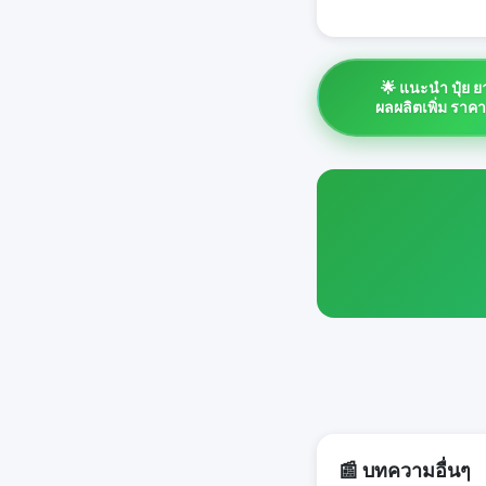
🌟 แนะนำ ปุ๋ย 
ผลผลิตเพิ่ม ราค
📰 บทความอื่นๆ