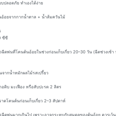
บบปลอดภัย ทำเองได้ง่าย
านอ้อยจากกากน้ำตาล + น้ำส้มควันไม้
ร
 ซีซี
ฉีดพ่นที่โคนต้นอ้อยในช่วงก่อนเก็บเกี่ยว 20–30 วัน (ฉีดช่วงเช้า หรื
านจากน้ำหมักผลไม้รสเปรี้ยว
อดิบ มะเฟือง หรือสับปะรด 2 ลิตร
าดโคนต้นก่อนเก็บเกี่ยว 2–3 สัปดาห์
วรฉีดพ่นมากเกินไป เพราะอาจกระทบกับสมดุลของต้นอ้อย ควรเว้น