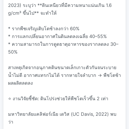
2023) ระบุว่า **ดินเหนียวที่มีความหนาแน่นเกิน 1.6
g/cm³ ขึ้นไป** จะทำให้
* รากพืชเจริญเติบโตช้าลงกว่า 60%
* การแลกเปลี่ยนอากาศในดินลดลงเฉลี่ย 40–55%
* ความสามารถในการดูดธาตุอาหารของรากลดลง 30–
50%
สาเหตุเกิดจากอนุภาคดินขนาดเล็กเกาะตัวกันจนระบาย
น้ำไม่ดี อากาศแทรกไม่ได้ รากหายใจลำบาก → พืชโตช้า
ผลผลิตลดลง
⭐ งานวิจัยชี้ชัด: ดินโปร่งช่วยให้พืชโตเร็วขึ้น 2 เท่า
มหาวิทยาลัยแคลิฟอร์เนีย เดวิส (UC Davis, 2022) พบ
ว่า