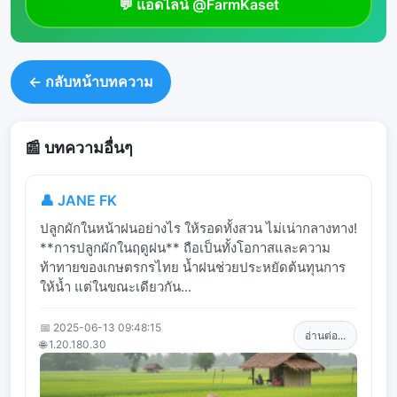
💬 แอดไลน์ @FarmKaset
← กลับหน้าบทความ
📰 บทความอื่นๆ
👤 JANE FK
ปลูกผักในหน้าฝนอย่างไร ให้รอดทั้งสวน ไม่เน่ากลางทาง!
**การปลูกผักในฤดูฝน** ถือเป็นทั้งโอกาสและความ
ท้าทายของเกษตรกรไทย น้ำฝนช่วยประหยัดต้นทุนการ
ให้น้ำ แต่ในขณะเดียวกัน...
📅 2025-06-13 09:48:15
อ่านต่อ...
🌐 1.20.180.30