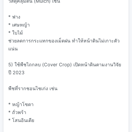
วัสดุคลุมดิน (Mulch) เช่น
* ฟาง
* เศษหญ้า
* ใบไม้
ช่วยลดการกระแทกของเม็ดฝน ทำให้หน้าดินไม่เกาะตัว
แน่น
5) ใช้พืชไถกลบ (Cover Crop) เปิดหน้าดินตามงานวิจัย
ปี 2023
พืชที่รากชอนไชเก่ง เช่น
* หญ้าโซดา
* ถั่วพร้า
* โสนอินเดีย