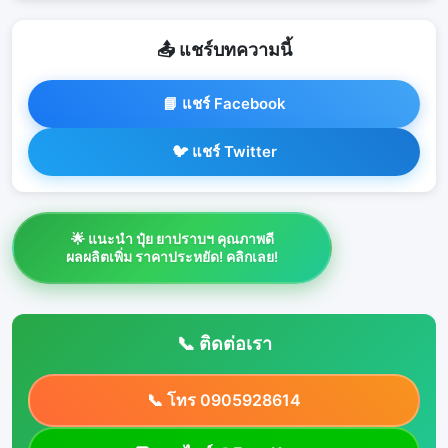
📤 แชร์บทความนี้
📘 แชร์ Facebook
🐦 แชร์ Twitter
🌟 แนะนำ ปุ๋ย ยาปราบฯ คุณภาพดี
ผลผลิตเพิ่ม ราคาประหยัด! คลิกเลย!
📞 ติดต่อเรา
📞 โทร 0905928614