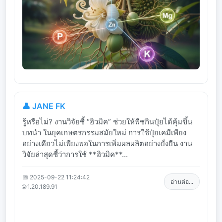
👤 JANE FK
รู้หรือไม่? งานวิจัยชี้ “ฮิวมิค” ช่วยให้พืชกินปุ๋ยได้คุ้มขึ้น
บทนำ ในยุคเกษตรกรรมสมัยใหม่ การใช้ปุ๋ยเคมีเพียง
อย่างเดียวไม่เพียงพอในการเพิ่มผลผลิตอย่างยั่งยืน งาน
วิจัยล่าสุดชี้ว่าการใช้ **ฮิวมิค**...
📅 2025-09-22 11:24:42
อ่านต่อ...
🌐 1.20.189.91