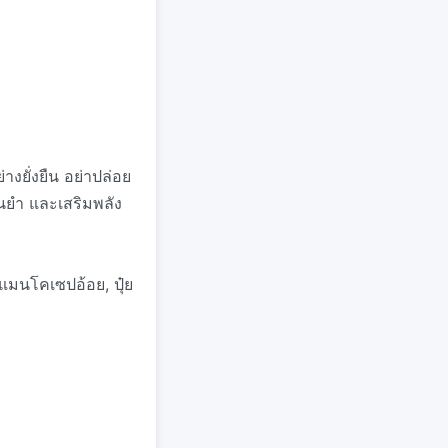
างยั่งยืน อย่าปล่อย
นยำ และเสริมพลัง
 แมนโคเซปอ้อย, ปุ๋ย