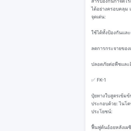
สารป้องกันกำจัดโ
ได้อย่างครอบคลุม เ
จุดเด่น:
ใช้ได้ทั้งป้องกันแ
ลดการกระจายของเช
ปลอดภัยต่อพืชและส
✅ FK-1
ปุ๋ยทางใบสูตรเข้ม
ประกอบด้วย: ไนโต
ประโยชน์:
ฟื้นฟูต้นอ้อยหลังเ