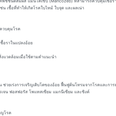
รคพืชชนิดสัมผัส แมนโคเซป (Mancozeb) ที่สามารถควบคุมเชื้อ
ช่น เชื้อที่ทำให้เกิดโรคใบไหม้ ใบจุด และผลเน่า
ละควบคุมโรค
ื้อราในแปลงอ้อย
ิ่งแวดล้อมเมื่อใช้ตามคำแนะนำ
ข้น ช่วยเร่งการเจริญเติบโตของอ้อย ฟื้นฟูต้นโทรมจากโรคและกา
รเจน ฟอสฟอรัส โพแทสเซียม แมกนีเซียม และซิงค์
ผชิญโรค