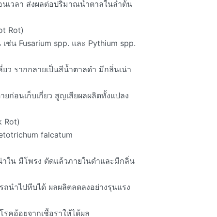
่อนเวลา ส่งผลต่อปริมาณน้ำตาลในลำต้น
ot Rot)
ิน เช่น Fusarium spp. และ Pythium spp.
ี่ยว รากกลายเป็นสีน้ำตาลดำ มีกลิ่นเน่า
ยก่อนเก็บเกี่ยว สูญเสียผลผลิตทั้งแปลง
k Rot)
lletotrichum falcatum
น่าใน มีโพรง ตัดแล้วภายในดำและมีกลิ่น
รถนำไปหีบได้ ผลผลิตลดลงอย่างรุนแรง
ดโรคอ้อยจากเชื้อราให้ได้ผล