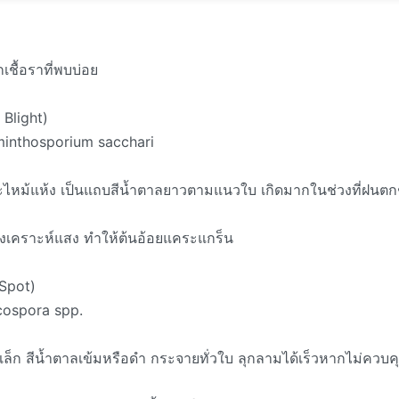
เชื้อราที่พบบ่อย
 Blight)
lminthosporium sacchari
ไหม้แห้ง เป็นแถบสีน้ำตาลยาวตามแนวใบ เกิดมากในช่วงที่ฝนตก
งเคราะห์แสง ทำให้ต้นอ้อยแคระแกร็น
 Spot)
rcospora spp.
ล็ก สีน้ำตาลเข้มหรือดำ กระจายทั่วใบ ลุกลามได้เร็วหากไม่ควบค