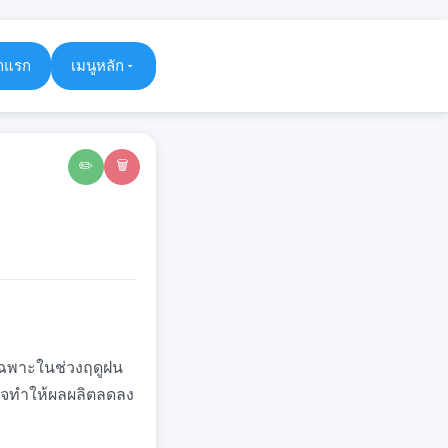
าแรก
เมนูหลัก
✏️
🗑️
ยเฉพาะในช่วงฤดูฝน
 อาจทำให้ผลผลิตลดลง