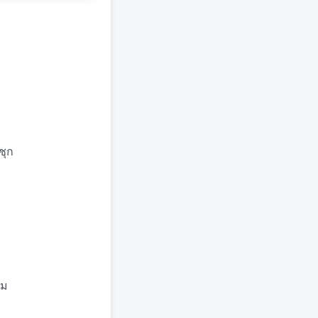
ชุก
ุม