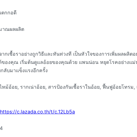
ยแตกกอดี
ิมาณผลผลิต
กเชื้อราอย่างถูกวิธีและทันท่วงที เป็นหัวใจของการเพิ่มผลผลิตอย่
ของคุณ เริ่มต้นดูแลอ้อยของคุณด้วย แพนน่อน หยุดโรคอย่างแม่
ยกลับมาแข็งแรงอีกครั้ง
ไหม้อ้อย, รากเน่าอ้อย, สารป้องกันเชื้อราในอ้อย, ฟื้นฟูอ้อยโทรม,
https://c.lazada.co.th/t/c.12Lb5a
4