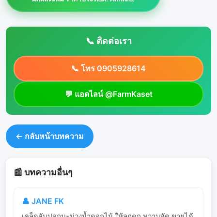
📞 ติดต่อเรา
📞 โทร 0905928614
💬 แอดไลน์ @FarmKaset
← กลับหน้าบทความ
📰 บทความอื่นๆ
👤 JANE FK
เคล็ดลับปลูกมะม่วงน้ำดอกไม้ ให้ลูกดก หวานจัด ขายได้