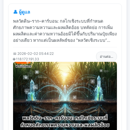
👤 ผู้ดูแล
พลวัตดิน–ราก–คาร์บอน: กลไกเชิงระบบที่กำหนด
ศักยภาพความหวานและผลผลิตอ้อย บทคัดย่อ การเพิ่ม
ผลผลิตและค่าความหวานอ้อยมิได้ขึ้นกับปริมาณปุ๋ยเพียง
อย่างเดียว หากแต่เป็นผลลัพธ์ของ “พลวัตเชิงระบบ”...
📅 2026-02-02 05:44:22
อ่านต่อ...
🌐 118.172.191.33