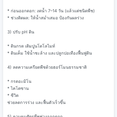
* ก่อนออกดอก: งดน้ำ 7–14 วัน (แล้วแต่ชนิดพืช)
* ช่วงติดผล: ให้น้ำสม่ำเสมอ ป้องกันผลร่วง
3) ปรับ pH ดิน
* ดินกรด เติมปูนโดโลไมท์
* ดินเค็ม ใช้น้ำชะล้าง และปลูกปอเทืองฟื้นฟูดิน
4) ลดความเครียดพืชด้วยฮอร์โมนธรรมชาติ
* กรดอะมิโน
* ไคโตซาน
* ซีวิต
ช่วยลดการร่วง และฟื้นตัวเร็วขึ้น
5) ควบคุมศัตรูพืชช่วงออกดอก