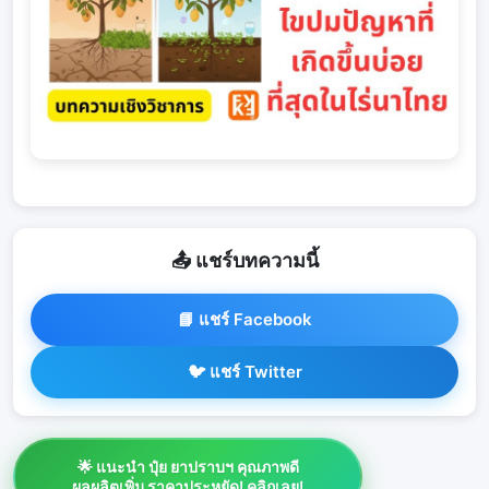
📤 แชร์บทความนี้
📘 แชร์ Facebook
🐦 แชร์ Twitter
🌟 แนะนำ ปุ๋ย ยาปราบฯ คุณภาพดี
ผลผลิตเพิ่ม ราคาประหยัด! คลิกเลย!