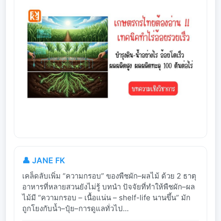
👤 JANE FK
เคล็ดลับเพิ่ม “ความกรอบ” ของพืชผัก–ผลไม้ ด้วย 2 ธาตุ
อาหารที่หลายสวนยังไม่รู้ บทนำ ปัจจัยที่ทำให้พืชผัก–ผล
ไม้มี “ความกรอบ – เนื้อแน่น – shelf-life นานขึ้น” มัก
ถูกโยงกับน้ำ–ปุ๋ย–การดูแลทั่วไป...