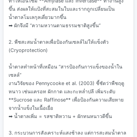
ทำให้เอนไซม์ **Amylase และ Invertase** ทำงานสูง
ขึ้น ส่งผลให้แป้งที่สะสมในใบและรากถูกเปลี่ยนเป็น
น้ำตาลโมเลกุลเดี่ยวมากขึ้น
➡ ผักจึงมี “ความหวานตามธรรมชาติสูงขึ้น”
2. พืชสะสมน้ำตาลเพื่อป้องกันเซลล์ไม่ให้แข็งตัว
(Cryoprotection)
น้ำตาลทำหน้าที่เหมือน “สารป้องกันการแข็งของน้ำใน
เซลล์”
งานวิจัยของ Pennycooke et al. (2003) ชี้ชัดว่าพืชฤดู
หนาว เช่นแครอท ผักกาด และกะหล่ำปลี เพิ่มระดับ
**Sucrose และ Raffinose** เพื่อป้องกันความเสียหาย
จากน้ำแข็งในเนื้อเยื่อ
➡ น้ำตาลเพิ่ม = รสชาติหวาน + ผักทนหนาวดีขึ้น
3. กระบวนการสังเคราะห์แสงช้าลง แต่การสะสมน้ำตาล