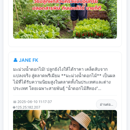
👤 JANE FK
มะม่วงน้ำดอกไม้! ปลูกยังไงให้ได้ราคา เคล็ดลับจาก
แปลงจริง สู่ตลาดพรีเมียม **มะม่วงน้ำดอกไม้** เป็นผล
ไม้ที่ได้รับความนิยมสูงในตลาดทั้งในประเทศและต่าง
ประเทศ โดยเฉพาะสายพันธุ์ “น้ำดอกไม้สีทอง”...
📅 2025-06-10 11:17:37
อ่านต่อ...
🌐 125.25.182.207