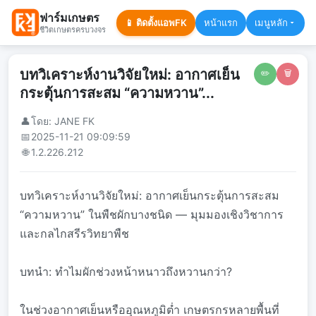
ฟาร์มเกษตร
📱 ติดตั้งแอพFK
หน้าแรก
เมนูหลัก
ชีวิตเกษตรครบวงจร
บทวิเคราะห์งานวิจัยใหม่: อากาศเย็น
✏️
🗑️
กระตุ้นการสะสม “ความหวาน”...
👤
โดย: JANE FK
📅
2025-11-21 09:09:59
🌐
1.2.226.212
บทวิเคราะห์งานวิจัยใหม่: อากาศเย็นกระตุ้นการสะสม
“ความหวาน” ในพืชผักบางชนิด — มุมมองเชิงวิชาการ
และกลไกสรีรวิทยาพืช
บทนำ: ทำไมผักช่วงหน้าหนาวถึงหวานกว่า?
ในช่วงอากาศเย็นหรืออุณหภูมิต่ำ เกษตรกรหลายพื้นที่