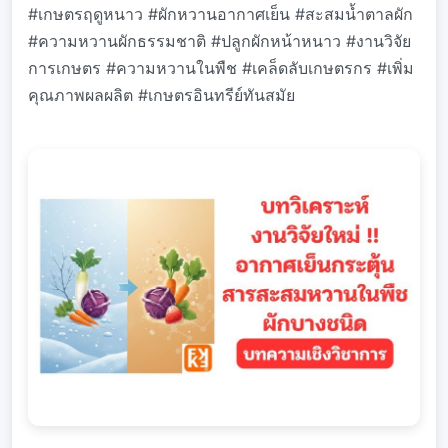
#เกษตรฤดูหนาว #ผักหวานอากาศเย็น #สะสมน้ำตาลผัก
#ความหวานผักธรรมชาติ #ปลูกผักหน้าหนาว #งานวิจัย
การเกษตร #ความหวานในพืช #เคล็ดลับเกษตรกร #เพิ่ม
คุณภาพผลผลิต #เกษตรอินทรีย์ทันสมัย