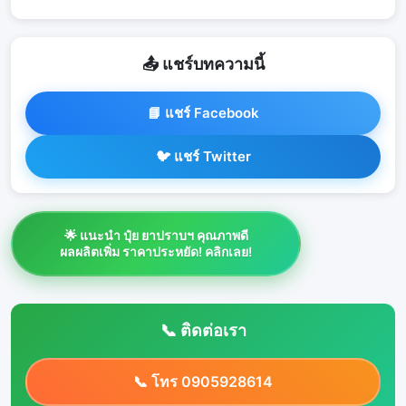
📤 แชร์บทความนี้
📘 แชร์ Facebook
🐦 แชร์ Twitter
🌟 แนะนำ ปุ๋ย ยาปราบฯ คุณภาพดี
ผลผลิตเพิ่ม ราคาประหยัด! คลิกเลย!
📞 ติดต่อเรา
📞 โทร 0905928614