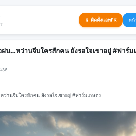
ร
📱 ติดตั้งแอพFK
หน้
จร
รอฝน…หว่านจีบใครสักคน ยังรอใจเขาอยู่ #ฟาร์
5:36
หว่านจีบใครสักคน ยังรอใจเขาอยู่ #ฟาร์มเกษตร