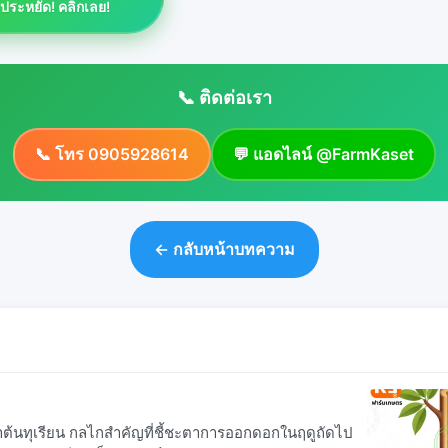
าประหยัด! คลิกเลย!
📞 ติดต่อเรา
📞 โทร 0905928614
💬 แอดไลน์ @FarmKaset
← กลับหน้าบทความ
้นทุเรียน กลไกสำคัญที่ชี้ชะตาการออกดอกในฤดูถัดไป