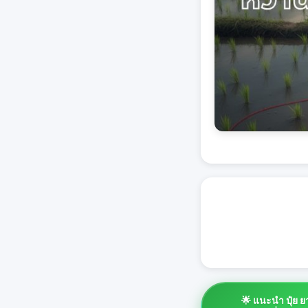
🌟 แนะนำ ปุ๋ย 