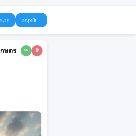
าแรก
เมนูหลัก
มเกษตร
✏️
🗑️