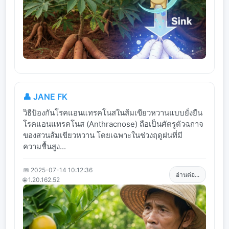
👤 JANE FK
วิธีป้องกันโรคแอนแทรคโนสในส้มเขียวหวานแบบยั่งยืน
โรคแอนแทรคโนส (Anthracnose) ถือเป็นศัตรูตัวฉกาจ
ของสวนส้มเขียวหวาน โดยเฉพาะในช่วงฤดูฝนที่มี
ความชื้นสูง...
📅 2025-07-14 10:12:36
อ่านต่อ...
🌐 1.20.162.52