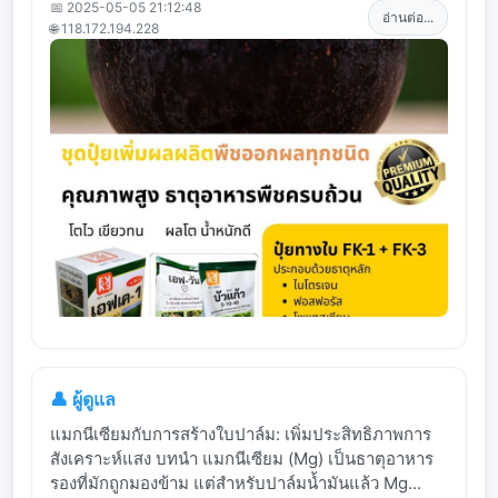
📅 2025-05-05 21:12:48
อ่านต่อ...
🌐 118.172.194.228
👤 ผู้ดูแล
แมกนีเซียมกับการสร้างใบปาล์ม: เพิ่มประสิทธิภาพการ
สังเคราะห์แสง บทนำ แมกนีเซียม (Mg) เป็นธาตุอาหาร
รองที่มักถูกมองข้าม แต่สำหรับปาล์มน้ำมันแล้ว Mg...