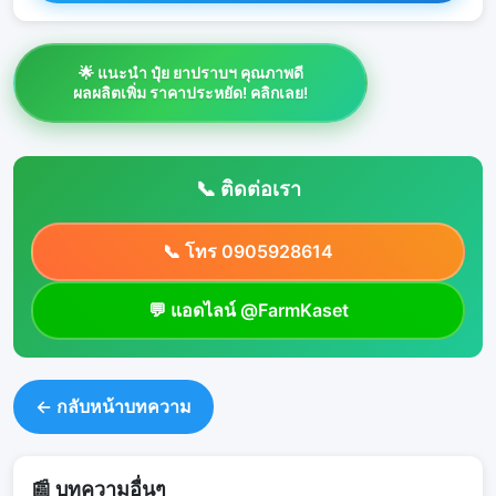
🌟 แนะนำ ปุ๋ย ยาปราบฯ คุณภาพดี
ผลผลิตเพิ่ม ราคาประหยัด! คลิกเลย!
📞 ติดต่อเรา
📞 โทร 0905928614
💬 แอดไลน์ @FarmKaset
← กลับหน้าบทความ
📰 บทความอื่นๆ