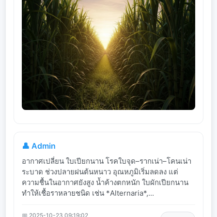
👤 Admin
อากาศเปลี่ยน ใบเปียกนาน โรคใบจุด–รากเน่า–โคนเน่า
ระบาด ช่วงปลายฝนต้นหนาว อุณหภูมิเริ่มลดลง แต่
ความชื้นในอากาศยังสูง น้ำค้างตกหนัก ใบผักเปียกนาน
ทำให้เชื้อราหลายชนิด เช่น *Alternaria*,...
📅 2025-10-23 09:19:02