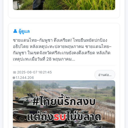
👤 ผู้ดูแล
ชายแดนไทย–กัมพูชา ตึงเครียด! ไทยยืนหยัดปกป้อง
อธิปไตย หลังเหตุปะทะปลายพฤษภาคม ชายแดนไทย–
กัมพูชา ในเขตจังหวัดศรีสะเกษยังคงตึงเครียด หลังเกิด
เหตุปะทะเมื่อวันที่ 28 พฤษภาคม...
📅 2025-06-07 16:21:45
อ่านต่อ...
🌐 1.1.244.206