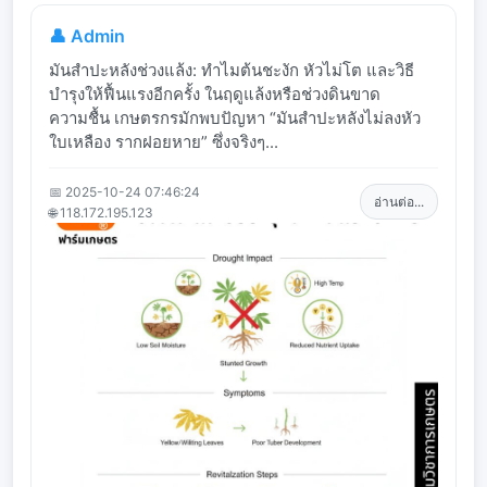
👤 Admin
มันสำปะหลังช่วงแล้ง: ทำไมต้นชะงัก หัวไม่โต และวิธี
บำรุงให้ฟื้นแรงอีกครั้ง ในฤดูแล้งหรือช่วงดินขาด
ความชื้น เกษตรกรมักพบปัญหา “มันสำปะหลังไม่ลงหัว
ใบเหลือง รากฝอยหาย” ซึ่งจริงๆ...
📅 2025-10-24 07:46:24
อ่านต่อ...
🌐 118.172.195.123