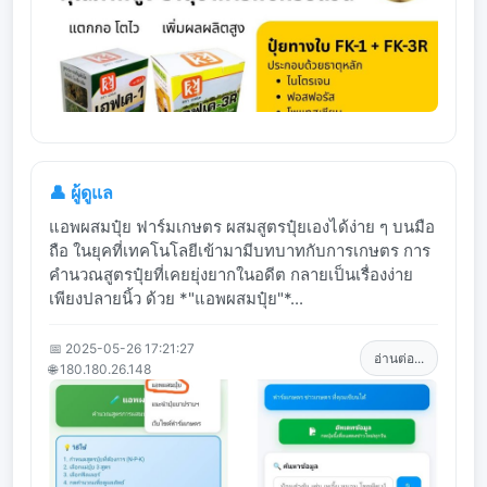
👤 ผู้ดูแล
แอพผสมปุ๋ย ฟาร์มเกษตร ผสมสูตรปุ๋ยเองได้ง่าย ๆ บนมือ
ถือ ในยุคที่เทคโนโลยีเข้ามามีบทบาทกับการเกษตร การ
คำนวณสูตรปุ๋ยที่เคยยุ่งยากในอดีต กลายเป็นเรื่องง่าย
เพียงปลายนิ้ว ด้วย *"แอพผสมปุ๋ย"*...
📅 2025-05-26 17:21:27
อ่านต่อ...
🌐 180.180.26.148