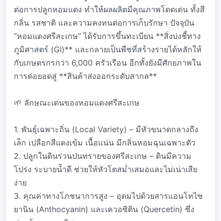
ต่อการปลูกหอมแดง ทำให้ผลผลิตมีคุณภาพโดดเด่น ทั้งสี
กลิ่น รสชาติ และความคงทนต่อการเก็บรักษา ปัจจุบัน
“หอมแดงศรีสะเกษ” ได้รับการขึ้นทะเบียน **สิ่งบ่งชี้ทาง
ภูมิศาสตร์ (GI)** และกลายเป็นพืชที่สร้างรายได้หลักให้
กับเกษตรกรกว่า 6,000 ครัวเรือน อีกทั้งยังมีศักยภาพใน
การต่อยอดสู่ **สินค้าส่งออกระดับสากล**
🌱 ลักษณะเด่นของหอมแดงศรีสะเกษ
1. พันธุ์เฉพาะถิ่น (Local Variety) – มีหัวขนาดกลางถึง
เล็ก เปลือกสีแดงเข้ม เนื้อแน่น มีกลิ่นหอมฉุนเฉพาะตัว
2. ปลูกในดินร่วนปนทรายของศรีสะเกษ – ดินมีความ
โปร่ง ระบายน้ำดี ช่วยให้หัวโตสม่ำเสมอและไม่เน่าเสีย
ง่าย
3. คุณค่าทางโภชนาการสูง – อุดมไปด้วยสารแอนโทไซ
ยานิน (Anthocyanin) และเควอซิติน (Quercetin) ซึ่ง