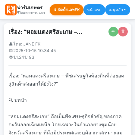
ฟาร์มเกษตร
📱 ติดตั้งแอพFK
หน้าแรก
เมนูหลัก
ชีวิตเกษตรครบวงจร
เรื่อง: “หอมแดงศรีสะเกษ –...
✏️
🗑️
👤
โดย: JANE FK
📅
2025-10-15 10:34:45
🌐
1.1.241.193
เรื่อง: “หอมแดงศรีสะเกษ – พืชเศรษฐกิจท้องถิ่นที่ต่อยอด
สู่สินค้าส่งออกได้ยังไง?”
🔍 บทนำ
“หอมแดงศรีสะเกษ” ถือเป็นพืชเศรษฐกิจสำคัญของภาค
ตะวันออกเฉียงเหนือ โดยเฉพาะในอำเภอยางชุมน้อย
จังหวัดศรีสะเกษ ที่มีภูมิประเทศและภูมิอากาศเหมาะสม