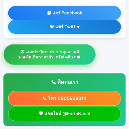
📘 แชร์ Facebook
🐦 แชร์ Twitter
🌟 แนะนำ ปุ๋ย ยาปราบฯ คุณภาพดี
ผลผลิตเพิ่ม ราคาประหยัด! คลิกเลย!
📞 ติดต่อเรา
📞 โทร 0905928614
💬 แอดไลน์ @FarmKaset