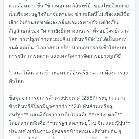
แวดล้อมมากขึ้น “ข้าวหอมมะลิอินทรีย์” ของไทยจึงกลาย
เป็นพืชเศรษฐกิจที่น่าจับตามอง ข้าวชนิดนี้ไม่เพียงแต่มีชื่อ
เสียงในด้านรสชาติและกลิ่นหอมเฉพาะตัว แต่ยังเป็น
สัญลักษณ์ของ “ความยั่งยืนทางเกษตร” ที่ตอบโจทย์ตลาด
โลก การปลูกข้าวหอมมะลิแบบอินทรีย์จึงไม่ได้เป็นแค่เท
รนด์ แต่เป็น “โอกาสรวยจริง” หากเกษตรกรเข้าใจระบบ
การผลิต การตลาด และเทคนิคการจัดการอย่างถูกวิธี
1. แนวโน้มตลาดข้าวหอมมะลิอินทรีย์ : ความต้องการสูง
ทั่วโลก
ข้อมูลจากกรมการค้าต่างประเทศ (2567) ระบุว่า ตลาด
ข้าวอินทรีย์โลกมีมูลค่ากว่า **2.8 พันล้านเหรียญ
สหรัฐฯ** และมีอัตราการเติบโตเฉลี่ย **7–9% ต่อปี**
โดยตลาดหลักคือ **สหรัฐฯ สหภาพยุโรป จีน และญี่ปุ่น**
ประเทศไทยในฐานะผู้ส่งออกข้าวหอมมะลิอันดับต้น ๆ