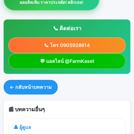
ผลผลิตเพิ่ม ราคาประหยัด! คลิกเลย!
📞 ติดต่อเรา
📞 โทร 0905928614
💬 แอดไลน์ @FarmKaset
← กลับหน้าบทความ
📰 บทความอื่นๆ
👤 ผู้ดูแล