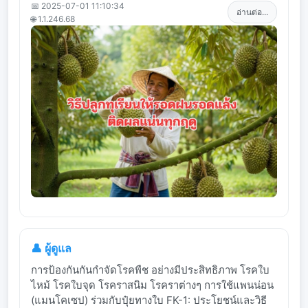
📅 2025-07-01 11:10:34
อ่านต่อ...
🌐 1.1.246.68
👤 ผู้ดูแล
การป้องกันกันกำจัดโรคพืช อย่างมีประสิทธิภาพ โรคใบ
ไหม้ โรคใบจุด โรคราสนิม โรคราต่างๆ การใช้แพนน่อน
(แมนโคเซป) ร่วมกับปุ๋ยทางใบ FK-1: ประโยชน์และวิธี