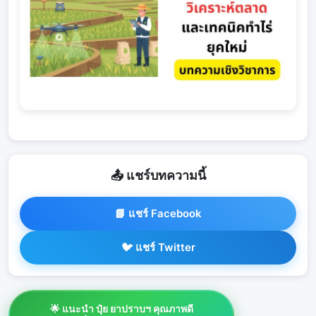
📤 แชร์บทความนี้
📘 แชร์ Facebook
🐦 แชร์ Twitter
🌟 แนะนำ ปุ๋ย ยาปราบฯ คุณภาพดี