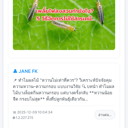
👤 JANE FK
📌 ทำไมผลไม้ “หวานไม่เท่าที่ควร”? วิเคราะห์ปัจจัยคุม
ความหวาน–ความกรอบ แบบงานวิจัย 🔍 บทนำ ทำไมผล
ไม้บางล็อตกินหวานกรอบ แต่บางครั้งกลับ **หวานน้อย
จืด กรอบไม่สุด** ทั้งที่ปลูกพันธุ์เดียวกัน...
📅 2025-12-09 10:04:34
อ่านต่อ...
🌐 1.2.227.215