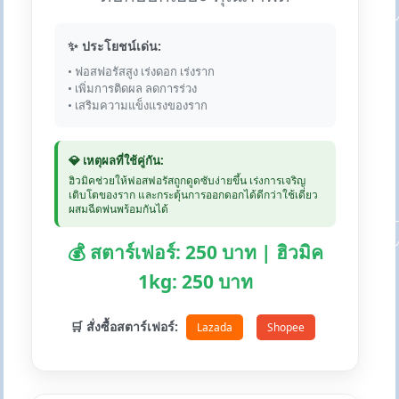
✨ ประโยชน์เด่น:
• ฟอสฟอรัสสูง เร่งดอก เร่งราก
• เพิ่มการติดผล ลดการร่วง
• เสริมความแข็งแรงของราก
💎 เหตุผลที่ใช้คู่กัน:
ฮิวมิคช่วยให้ฟอสฟอรัสถูกดูดซับง่ายขึ้น เร่งการเจริญ
เติบโตของราก และกระตุ้นการออกดอกได้ดีกว่าใช้เดี่ยว
ผสมฉีดพ่นพร้อมกันได้
💰 สตาร์เฟอร์: 250 บาท | ฮิวมิค
1kg: 250 บาท
🛒 สั่งซื้อสตาร์เฟอร์:
Lazada
Shopee