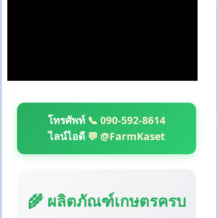
โทรศัพท์
📞 090-592-8614
ไลน์ไอดี
💬 @FarmKaset
🌾 ผลิตภัณฑ์เกษตรครบ