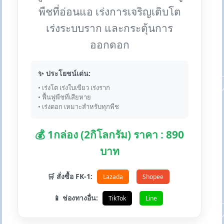
พืชที่อ่อนแอ เร่งการเจริญเติบโต
เร่งระบบราก และกระตุ้นการ
ออกดอก
✨ ประโยชน์เด่น:
• เร่งโต เร่งใบเขียว เร่งราก
• ฟื้นฟูพืชที่เสียหาย
• เร่งดอก เหมาะสำหรับทุกพืช
💰 1กล่อง (2กิโลกรัม) ราคา : 890
บาท
🛒 สั่งซื้อ FK-1:
Lazada
Shopee
📱 ช่องทางอื่น:
TikTok
Line