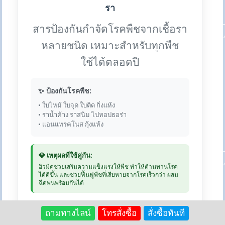
รา
สารป้องกันกำจัดโรคพืชจากเชื้อรา
หลายชนิด เหมาะสำหรับทุกพืช
ใช้ได้ตลอดปี
✨ ป้องกันโรคพืช:
• ใบไหม้ ใบจุด ใบติด กิ่งแห้ง
• ราน้ำค้าง ราสนิม ไปทอปธอร่า
• แอนแทรคโนส กุ้งแห้ง
💎 เหตุผลที่ใช้คู่กัน:
ฮิวมิคช่วยเสริมความแข็งแรงให้พืช ทำให้ต้านทานโรค
ได้ดีขึ้น และช่วยฟื้นฟูพืชที่เสียหายจากโรคเร็วกว่า ผสม
ฉีดพ่นพร้อมกันได้
💰 แพนน่อน 1kg: 390 บาท | ฮิว
ถามทางไลน์
โทรสั่งซื้อ
สั่งซื้อทันที
มิค 1kg: 250 บาท