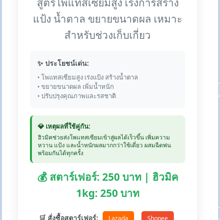
สูตรโพแทสเซียมสูง เร่งการสร้าง
แป้ง น้ำตาล ขยายขนาดผล เหมาะ
สำหรับช่วงเก็บเกี่ยว
✨ ประโยชน์เด่น:
• โพแทสเซียมสูง เร่งแป้ง สร้างน้ำตาล
• ขยายขนาดผล เพิ่มน้ำหนัก
• ปรับปรุงคุณภาพและรสชาติ
💎 เหตุผลที่ใช้คู่กัน:
ฮิวมิคช่วยส่งโพแทสเซียมเข้าสู่ผลได้เร็วขึ้น เพิ่มความ
หวาน แป้ง และน้ำหนักผลมากกว่าใช้เดี่ยว ผสมฉีดพ่น
พร้อมกันได้ทุกครั้ง
💰 สตาร์เฟอร์: 250 บาท | ฮิวมิค
1kg: 250 บาท
🛒 สั่งซื้อสตาร์เฟอร์:
Lazada
Shopee