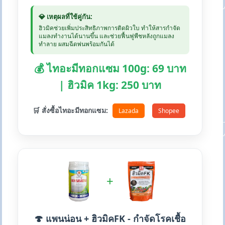
💎 เหตุผลที่ใช้คู่กัน:
ฮิวมิคช่วยเพิ่มประสิทธิภาพการติดผิวใบ ทำให้สารกำจัด
แมลงทำงานได้นานขึ้น และช่วยฟื้นฟูพืชหลังถูกแมลง
ทำลาย ผสมฉีดพ่นพร้อมกันได้
💰 ไทอะมีทอกแซม 100g: 69 บาท
| ฮิวมิค 1kg: 250 บาท
🛒 สั่งซื้อไทอะมีทอกแซม:
Lazada
Shopee
+
🍄 แพนน่อน + ฮิวมิคFK - กำจัดโรคเชื้อ