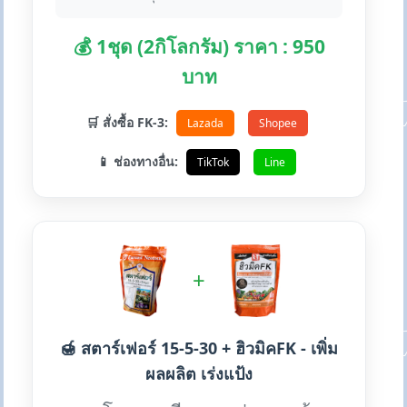
💰 1ชุด (2กิโลกรัม) ราคา : 950
บาท
🛒 สั่งซื้อ FK-3:
Lazada
Shopee
📱 ช่องทางอื่น:
TikTok
Line
+
🍯 สตาร์เฟอร์ 15-5-30 + ฮิวมิคFK - เพิ่ม
ผลผลิต เร่งแป้ง