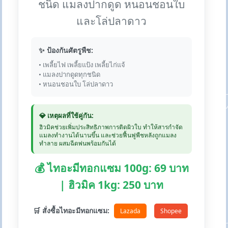
ชนิด แมลงปากดูด หนอนชอนใบ
และโล่ปลาดาว
✨ ป้องกันศัตรูพืช:
• เพลี้ยไฟ เพลี้ยแป้ง เพลี้ยไก่แจ้
• แมลงปากดูดทุกชนิด
• หนอนชอนใบ โล่ปลาดาว
💎 เหตุผลที่ใช้คู่กัน:
ฮิวมิคช่วยเพิ่มประสิทธิภาพการติดผิวใบ ทำให้สารกำจัด
แมลงทำงานได้นานขึ้น และช่วยฟื้นฟูพืชหลังถูกแมลง
ทำลาย ผสมฉีดพ่นพร้อมกันได้
💰 ไทอะมีทอกแซม 100g: 69 บาท
| ฮิวมิค 1kg: 250 บาท
🛒 สั่งซื้อไทอะมีทอกแซม:
Lazada
Shopee