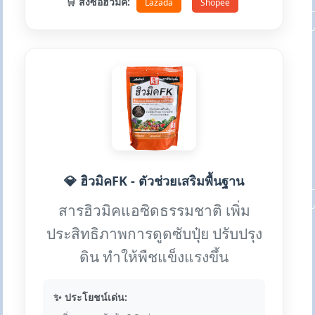
🛒 สั่งซื้อฮิวมิค:
Lazada
Shopee
💎 ฮิวมิคFK - ตัวช่วยเสริมพื้นฐาน
สารฮิวมิคแอซิดธรรมชาติ เพิ่ม
ประสิทธิภาพการดูดซับปุ๋ย ปรับปรุง
ดิน ทำให้พืชแข็งแรงขึ้น
✨ ประโยชน์เด่น: