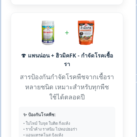
+
🍄 แพนน่อน + ฮิวมิคFK - กำจัดโรคเชื้อ
รา
สารป้องกันกำจัดโรคพืชจากเชื้อรา
หลายชนิด เหมาะสำหรับทุกพืช
ใช้ได้ตลอดปี
✨ ป้องกันโรคพืช:
• ใบไหม้ ใบจุด ใบติด กิ่งแห้ง
• ราน้ำค้าง ราสนิม ไปทอปธอร่า
• แอนแทรคโนส กุ้งแห้ง