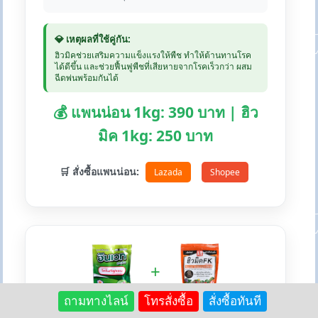
💎 เหตุผลที่ใช้คู่กัน:
ฮิวมิคช่วยเสริมความแข็งแรงให้พืช ทำให้ต้านทานโรค
ได้ดีขึ้น และช่วยฟื้นฟูพืชที่เสียหายจากโรคเร็วกว่า ผสม
ฉีดพ่นพร้อมกันได้
💰 แพนน่อน 1kg: 390 บาท | ฮิว
มิค 1kg: 250 บาท
🛒 สั่งซื้อแพนน่อน:
Lazada
Shopee
+
ถามทางไลน์
โทรสั่งซื้อ
สั่งซื้อทันที