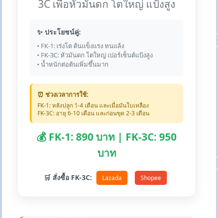
3C เพื่อหัวมันดก โตใหญ่ แป้งสูง
✨ ประโยชน์คู่:
• FK-1: เร่งโต ต้นแข็งแรง ทนแล้ง
• FK-3C: หัวมันดก โตใหญ่ เปอร์เซ็นต์แป้งสูง
• น้ำหนักต่อต้นเพิ่มขึ้นมาก
⏰ ช่วงเวลาการใช้:
FK-1: หลังปลูก 1-4 เดือน และเมื่อมันใบเหลือง
FK-3C: อายุ 6-10 เดือน และก่อนขุด 2-3 เดือน
💰 FK-1: 890 บาท | FK-3C: 950
บาท
🛒 สั่งซื้อ FK-3C:
Lazada
Shopee