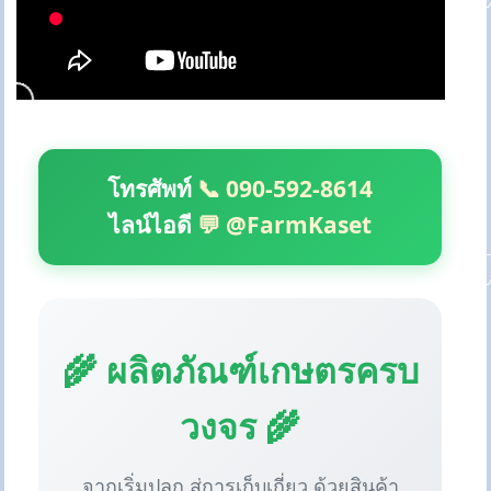
โทรศัพท์
📞 090-592-8614
ไลน์ไอดี
💬 @FarmKaset
🌾 ผลิตภัณฑ์เกษตรครบ
วงจร 🌾
จากเริ่มปลูก สู่การเก็บเกี่ยว ด้วยสินค้า