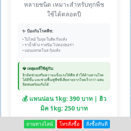
หลายชนิด เหมาะสำหรับทุกพืช
ใช้ได้ตลอดปี
✨ ป้องกันโรคพืช:
• ใบไหม้ ใบจุด ใบติด กิ่งแห้ง
• ราน้ำค้าง ราสนิม ไปทอปธอร่า
• แอนแทรคโนส กุ้งแห้ง
💎 เหตุผลที่ใช้คู่กัน:
ฮิวมิคช่วยเสริมความแข็งแรงให้พืช ทำให้ต้านทานโรค
ได้ดีขึ้น และช่วยฟื้นฟูพืชที่เสียหายจากโรคเร็วกว่า ผสม
ฉีดพ่นพร้อมกันได้
💰 แพนน่อน 1kg: 390 บาท | ฮิว
มิค 1kg: 250 บาท
🛒 สั่งซื้อแพนน่อน:
Lazada
Shopee
ถามทางไลน์
โทรสั่งซื้อ
สั่งซื้อทันที