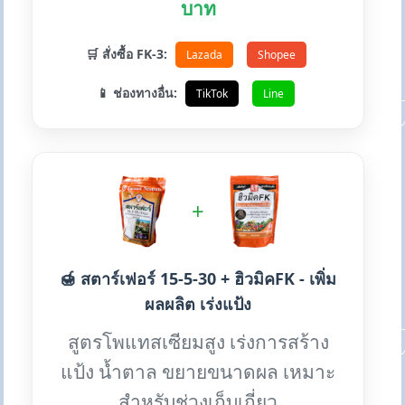
บาท
🛒 สั่งซื้อ FK-3:
Lazada
Shopee
📱 ช่องทางอื่น:
TikTok
Line
+
🍯 สตาร์เฟอร์ 15-5-30 + ฮิวมิคFK - เพิ่ม
ผลผลิต เร่งแป้ง
สูตรโพแทสเซียมสูง เร่งการสร้าง
แป้ง น้ำตาล ขยายขนาดผล เหมาะ
สำหรับช่วงเก็บเกี่ยว