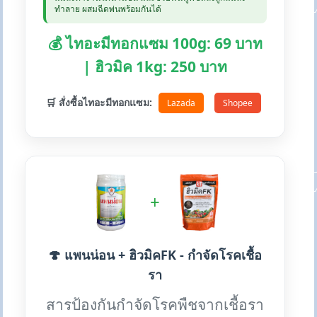
ทำลาย ผสมฉีดพ่นพร้อมกันได้
💰 ไทอะมีทอกแซม 100g: 69 บาท
| ฮิวมิค 1kg: 250 บาท
🛒 สั่งซื้อไทอะมีทอกแซม:
Lazada
Shopee
+
🍄 แพนน่อน + ฮิวมิคFK - กำจัดโรคเชื้อ
รา
สารป้องกันกำจัดโรคพืชจากเชื้อรา