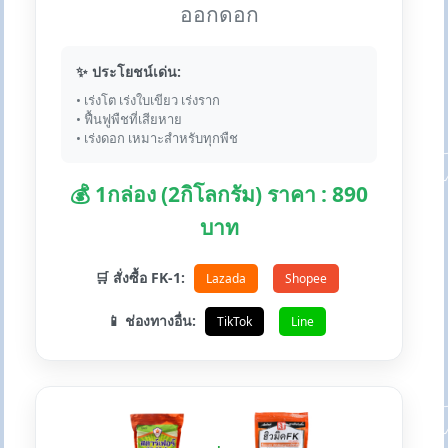
ออกดอก
✨ ประโยชน์เด่น:
• เร่งโต เร่งใบเขียว เร่งราก
• ฟื้นฟูพืชที่เสียหาย
• เร่งดอก เหมาะสำหรับทุกพืช
💰 1กล่อง (2กิโลกรัม) ราคา : 890
บาท
🛒 สั่งซื้อ FK-1:
Lazada
Shopee
📱 ช่องทางอื่น:
TikTok
Line