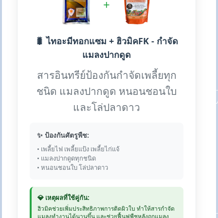
+
🐛 ไทอะมีทอกแซม + ฮิวมิคFK - กำจัด
แมลงปากดูด
สารอินทรีย์ป้องกันกำจัดเพลี้ยทุก
ชนิด แมลงปากดูด หนอนชอนใบ
และโล่ปลาดาว
✨ ป้องกันศัตรูพืช:
• เพลี้ยไฟ เพลี้ยแป้ง เพลี้ยไก่แจ้
• แมลงปากดูดทุกชนิด
• หนอนชอนใบ โล่ปลาดาว
💎 เหตุผลที่ใช้คู่กัน:
ฮิวมิคช่วยเพิ่มประสิทธิภาพการติดผิวใบ ทำให้สารกำจัด
แมลงทำงานได้นานขึ้น และช่วยฟื้นฟูพืชหลังถูกแมลง