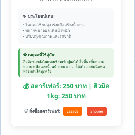
✨ ประโยชน์เด่น:
• โพแทสเซียมสูง เร่งแป้ง สร้างน้ำตาล
• ขยายขนาดผล เพิ่มน้ำหนัก
• ปรับปรุงคุณภาพและรสชาติ
💎 เหตุผลที่ใช้คู่กัน:
ฮิวมิคช่วยส่งโพแทสเซียมเข้าสู่ผลได้เร็วขึ้น เพิ่มความ
หวาน แป้ง และน้ำหนักผลมากกว่าใช้เดี่ยว ผสมฉีดพ่น
พร้อมกันได้ทุกครั้ง
💰 สตาร์เฟอร์: 250 บาท | ฮิวมิค
1kg: 250 บาท
🛒 สั่งซื้อสตาร์เฟอร์:
Lazada
Shopee