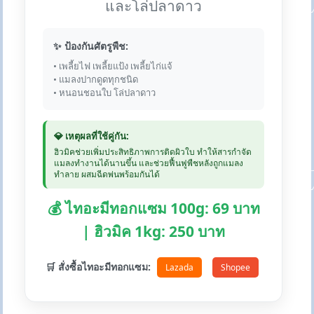
และโล่ปลาดาว
✨ ป้องกันศัตรูพืช:
• เพลี้ยไฟ เพลี้ยแป้ง เพลี้ยไก่แจ้
• แมลงปากดูดทุกชนิด
• หนอนชอนใบ โล่ปลาดาว
💎 เหตุผลที่ใช้คู่กัน:
ฮิวมิคช่วยเพิ่มประสิทธิภาพการติดผิวใบ ทำให้สารกำจัด
แมลงทำงานได้นานขึ้น และช่วยฟื้นฟูพืชหลังถูกแมลง
ทำลาย ผสมฉีดพ่นพร้อมกันได้
💰 ไทอะมีทอกแซม 100g: 69 บาท
| ฮิวมิค 1kg: 250 บาท
🛒 สั่งซื้อไทอะมีทอกแซม:
Lazada
Shopee