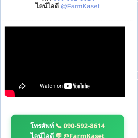
ไลน์ไอดี
@FarmKaset
โทรศัพท์
📞 090-592-8614
ไลน์ไอดี
💬 @FarmKaset