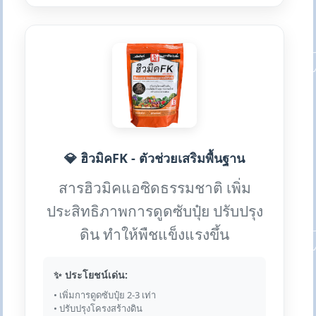
💎 ฮิวมิคFK - ตัวช่วยเสริมพื้นฐาน
สารฮิวมิคแอซิดธรรมชาติ เพิ่ม
ประสิทธิภาพการดูดซับปุ๋ย ปรับปรุง
ดิน ทำให้พืชแข็งแรงขึ้น
✨ ประโยชน์เด่น:
• เพิ่มการดูดซับปุ๋ย 2-3 เท่า
• ปรับปรุงโครงสร้างดิน