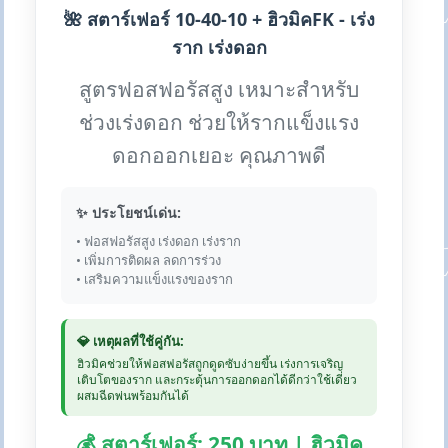
🌺 สตาร์เฟอร์ 10-40-10 + ฮิวมิคFK - เร่ง
ราก เร่งดอก
สูตรฟอสฟอรัสสูง เหมาะสำหรับ
ช่วงเร่งดอก ช่วยให้รากแข็งแรง
ดอกออกเยอะ คุณภาพดี
✨ ประโยชน์เด่น:
• ฟอสฟอรัสสูง เร่งดอก เร่งราก
• เพิ่มการติดผล ลดการร่วง
• เสริมความแข็งแรงของราก
💎 เหตุผลที่ใช้คู่กัน:
ฮิวมิคช่วยให้ฟอสฟอรัสถูกดูดซับง่ายขึ้น เร่งการเจริญ
เติบโตของราก และกระตุ้นการออกดอกได้ดีกว่าใช้เดี่ยว
ผสมฉีดพ่นพร้อมกันได้
💰 สตาร์เฟอร์: 250 บาท | ฮิวมิค