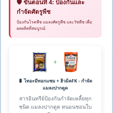
🛡️ ขั้นตอนที่ 4: ป้องกันและ
กำจัดศัตรูพืช
ป้องกันโรคพืช แมลงศัตรูพืช และวัชพืช เพื่อ
ผลผลิตที่สมบูรณ์
+
🐛 ไทอะมีทอกแซม + ฮิวมิคFK - กำจัด
แมลงปากดูด
สารอินทรีย์ป้องกันกำจัดเพลี้ยทุก
ชนิด แมลงปากดูด หนอนชอนใบ