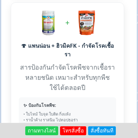
+
🍄 แพนน่อน + ฮิวมิคFK - กำจัดโรคเชื้อ
รา
สารป้องกันกำจัดโรคพืชจากเชื้อรา
หลายชนิด เหมาะสำหรับทุกพืช
ใช้ได้ตลอดปี
✨ ป้องกันโรคพืช:
• ใบไหม้ ใบจุด ใบติด กิ่งแห้ง
• ราน้ำค้าง ราสนิม ไปทอปธอร่า
• แอนแทรคโนส กุ้งแห้ง
ถามทางไลน์
โทรสั่งซื้อ
สั่งซื้อทันที