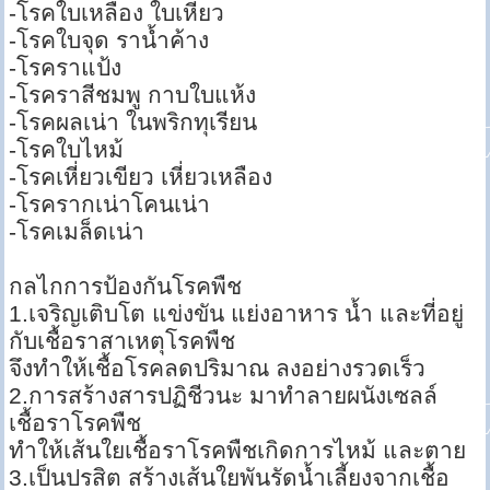
-โรคใบเหลือง ใบเหี่ยว
-โรคใบจุด ราน้ำค้าง
-โรคราแป้ง
-โรคราสีชมพู กาบใบแห้ง
-โรคผลเน่า ในพริกทุเรียน
-โรคใบไหม้
-โรคเหี่ยวเขียว เหี่ยวเหลือง
-โรครากเน่าโคนเน่า
-โรคเมล็ดเน่า
กลไกการป้องกันโรคพืช
1.เจริญเติบโต แข่งขัน แย่งอาหาร น้ำ และที่อยู่
กับเชื้อราสาเหตุโรคพืช
จึงทำให้เชื้อโรคลดปริมาณ ลงอย่างรวดเร็ว
2.การสร้างสารปฏิชีวนะ มาทำลายผนังเซลล์
เชื้อราโรคพืช
ทำให้เส้นใยเชื้อราโรคพืชเกิดการไหม้ และตาย
3.เป็นปรสิต สร้างเส้นใยพันรัดน้ำเลี้ยงจากเชื้อ