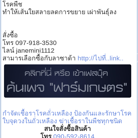
โรคพืช
ทำให้เส้นใยสลายลดการขยาย เผ่าพันธุ์ลง
สั่งซื้อ
โทร 097-918-3530
ไลน์ janemini1112
สามารเลือกซื้อกับลาซาด้า
http://ไปที่..link..
กำจัดเชื้อราโรคถั่วเหลือง
ป้องกันและรักษาโรค
ใบจุดวงในถั่วเหลือง
ฆ่าเชื้อราในพืชทุกชนิด
สนใจสั่งซื้อสินค้า
โทร
090-592-8614