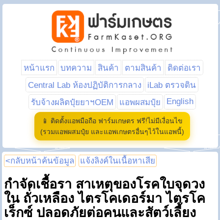
หน้าแรก
บทความ
สินค้า
ตามสินค้า
ติดต่อเรา
Central Lab ห้องปฏิบัติการกลาง
iLab ตรวจดิน
English
รับจ้างผลิตปุ๋ยยาฯOEM
แอพผสมปุ๋ย
📱 ติดตั้งแอพมือถือ ฟาร์มเกษตร ฟรี!ไม่มีเงื่อนไข
(รวมแอพผสมปุ๋ย และแอพเกษตรอื่นๆไว้ในแอพนี้)
<กลับหน้าค้นข้อมูล
แจ้งลิงค์ในเนื้อหาเสีย
กำจัดเชื้อรา สาเหตุของโรคใบจุดวง
ใน ถั่วเหลือง ไตรโคเดอร์มา ไตรโค
เร็กซ์ ปลอดภัยต่อคนและสัตว์เลี้ยง