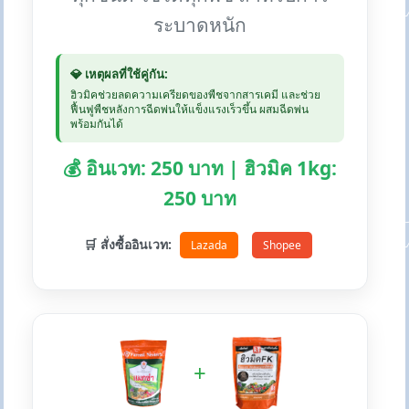
ระบาดหนัก
💎 เหตุผลที่ใช้คู่กัน:
ฮิวมิคช่วยลดความเครียดของพืชจากสารเคมี และช่วย
ฟื้นฟูพืชหลังการฉีดพ่นให้แข็งแรงเร็วขึ้น ผสมฉีดพ่น
พร้อมกันได้
💰 อินเวท: 250 บาท | ฮิวมิค 1kg:
250 บาท
🛒 สั่งซื้ออินเวท:
Lazada
Shopee
+