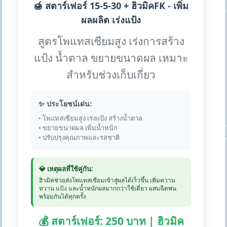
🍯 สตาร์เฟอร์ 15-5-30 + ฮิวมิคFK - เพิ่ม
ผลผลิต เร่งแป้ง
สูตรโพแทสเซียมสูง เร่งการสร้าง
แป้ง น้ำตาล ขยายขนาดผล เหมาะ
สำหรับช่วงเก็บเกี่ยว
✨ ประโยชน์เด่น:
• โพแทสเซียมสูง เร่งแป้ง สร้างน้ำตาล
• ขยายขนาดผล เพิ่มน้ำหนัก
• ปรับปรุงคุณภาพและรสชาติ
💎 เหตุผลที่ใช้คู่กัน:
ฮิวมิคช่วยส่งโพแทสเซียมเข้าสู่ผลได้เร็วขึ้น เพิ่มความ
หวาน แป้ง และน้ำหนักผลมากกว่าใช้เดี่ยว ผสมฉีดพ่น
พร้อมกันได้ทุกครั้ง
💰 สตาร์เฟอร์: 250 บาท | ฮิวมิค