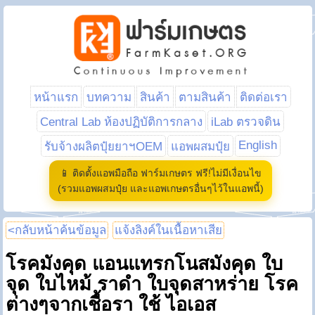
หน้าแรก
บทความ
สินค้า
ตามสินค้า
ติดต่อเรา
Central Lab ห้องปฏิบัติการกลาง
iLab ตรวจดิน
English
รับจ้างผลิตปุ๋ยยาฯOEM
แอพผสมปุ๋ย
📱 ติดตั้งแอพมือถือ ฟาร์มเกษตร ฟรี!ไม่มีเงื่อนไข
(รวมแอพผสมปุ๋ย และแอพเกษตรอื่นๆไว้ในแอพนี้)
<กลับหน้าค้นข้อมูล
แจ้งลิงค์ในเนื้อหาเสีย
โรคมังคุด แอนแทรกโนสมังคุด ใบ
จุด ใบไหม้ ราดำ ใบจุดสาหร่าย โรค
ต่างๆจากเชื้อรา ใช้ ไอเอส