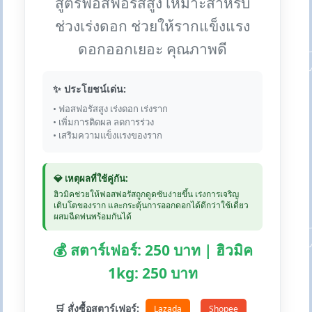
สูตรฟอสฟอรัสสูง เหมาะสำหรับ
ช่วงเร่งดอก ช่วยให้รากแข็งแรง
ดอกออกเยอะ คุณภาพดี
✨ ประโยชน์เด่น:
• ฟอสฟอรัสสูง เร่งดอก เร่งราก
• เพิ่มการติดผล ลดการร่วง
• เสริมความแข็งแรงของราก
💎 เหตุผลที่ใช้คู่กัน:
ฮิวมิคช่วยให้ฟอสฟอรัสถูกดูดซับง่ายขึ้น เร่งการเจริญ
เติบโตของราก และกระตุ้นการออกดอกได้ดีกว่าใช้เดี่ยว
ผสมฉีดพ่นพร้อมกันได้
💰 สตาร์เฟอร์: 250 บาท | ฮิวมิค
1kg: 250 บาท
🛒 สั่งซื้อสตาร์เฟอร์:
Lazada
Shopee