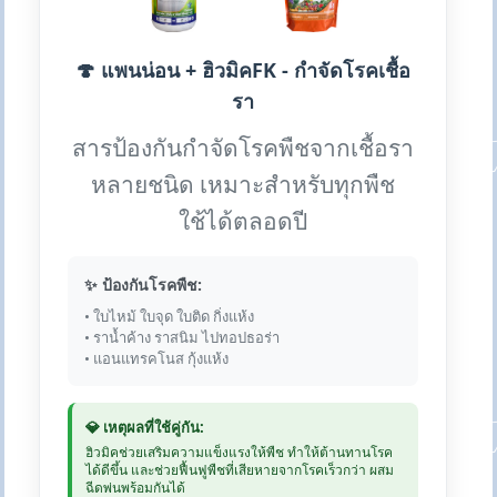
🍄 แพนน่อน + ฮิวมิคFK - กำจัดโรคเชื้อ
รา
สารป้องกันกำจัดโรคพืชจากเชื้อรา
หลายชนิด เหมาะสำหรับทุกพืช
ใช้ได้ตลอดปี
✨ ป้องกันโรคพืช:
• ใบไหม้ ใบจุด ใบติด กิ่งแห้ง
• ราน้ำค้าง ราสนิม ไปทอปธอร่า
• แอนแทรคโนส กุ้งแห้ง
💎 เหตุผลที่ใช้คู่กัน:
ฮิวมิคช่วยเสริมความแข็งแรงให้พืช ทำให้ต้านทานโรค
ได้ดีขึ้น และช่วยฟื้นฟูพืชที่เสียหายจากโรคเร็วกว่า ผสม
ฉีดพ่นพร้อมกันได้