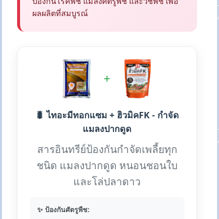
ป้องกันโรคพืช แมลงศัตรูพืช และวัชพืช เพื่อ
ผลผลิตที่สมบูรณ์
+
🐛 ไทอะมีทอกแซม + ฮิวมิคFK - กำจัด
แมลงปากดูด
สารอินทรีย์ป้องกันกำจัดเพลี้ยทุก
ชนิด แมลงปากดูด หนอนชอนใบ
และโล่ปลาดาว
✨ ป้องกันศัตรูพืช: