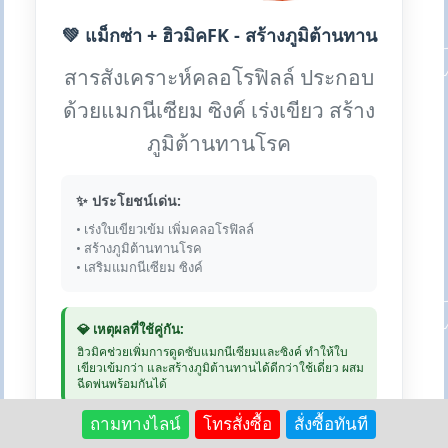
💚 แม็กซ่า + ฮิวมิคFK - สร้างภูมิต้านทาน
สารสังเคราะห์คลอโรฟิลล์ ประกอบ
ด้วยแมกนีเซียม ซิงค์ เร่งเขียว สร้าง
ภูมิต้านทานโรค
✨ ประโยชน์เด่น:
• เร่งใบเขียวเข้ม เพิ่มคลอโรฟิลล์
• สร้างภูมิต้านทานโรค
• เสริมแมกนีเซียม ซิงค์
💎 เหตุผลที่ใช้คู่กัน:
ฮิวมิคช่วยเพิ่มการดูดซับแมกนีเซียมและซิงค์ ทำให้ใบ
เขียวเข้มกว่า และสร้างภูมิต้านทานได้ดีกว่าใช้เดี่ยว ผสม
ฉีดพ่นพร้อมกันได้
ถามทางไลน์
โทรสั่งซื้อ
สั่งซื้อทันที
💰 แม็กซ่า: 250 บาท | ฮิวมิค 1kg: