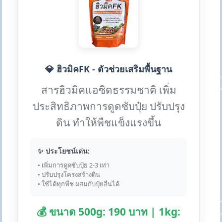
💎 ฮิวมิคFK - ตัวช่วยเสริมพื้นฐาน
สารฮิวมิคแอซิดธรรมชาติ เพิ่ม
ประสิทธิภาพการดูดซับปุ๋ย ปรับปรุง
ดิน ทำให้พืชแข็งแรงขึ้น
✨ ประโยชน์เด่น:
• เพิ่มการดูดซับปุ๋ย 2-3 เท่า
• ปรับปรุงโครงสร้างดิน
• ใช้ได้ทุกพืช ผสมกับปุ๋ยอื่นได้
💰 ขนาด 500g: 190 บาท | 1kg: