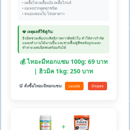
• เพลี้ยไฟ เพลี้ยแป้ง เพลี้ยไก่แจ้
• แมลงปากดูดทุกชนิด
• หนอนชอนใบ โล่ปลาดาว
💎 เหตุผลที่ใช้คู่กัน:
ฮิวมิคช่วยเพิ่มประสิทธิภาพการติดผิวใบ ทำให้สารกำจัด
แมลงทำงานได้นานขึ้น และช่วยฟื้นฟูพืชหลังถูกแมลง
ทำลาย ผสมฉีดพ่นพร้อมกันได้
💰 ไทอะมีทอกแซม 100g: 69 บาท
| ฮิวมิค 1kg: 250 บาท
🛒 สั่งซื้อไทอะมีทอกแซม:
Lazada
Shopee
+